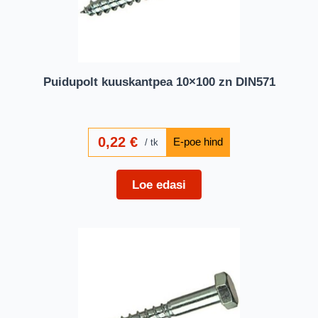
Puidupolt kuuskantpea 10×100 zn DIN571
0,22
€
tk
Loe edasi