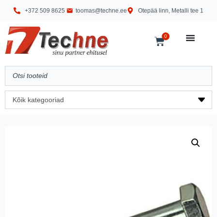
+372 509 8625
toomas@techne.ee
Otepää linn, Metalli tee 1
0