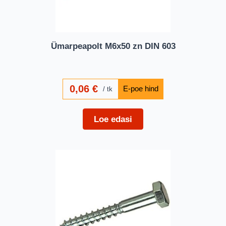
Ümarpeapolt M6x50 zn DIN 603
0,06
€
tk
Loe edasi