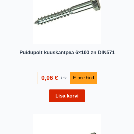
Puidupolt kuuskantpea 6×100 zn DIN571
0,06
€
tk
Lisa korvi