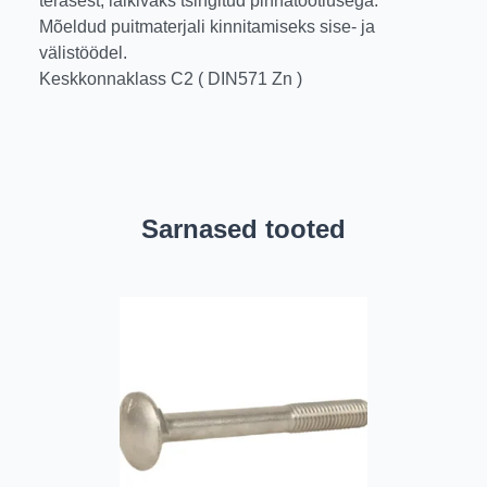
terasest, läikivaks tsingitud pinnatöötlusega.
Mõeldud puitmaterjali kinnitamiseks sise- ja
välistöödel.
Keskkonnaklass C2 ( DIN571 Zn )
Sarnased tooted