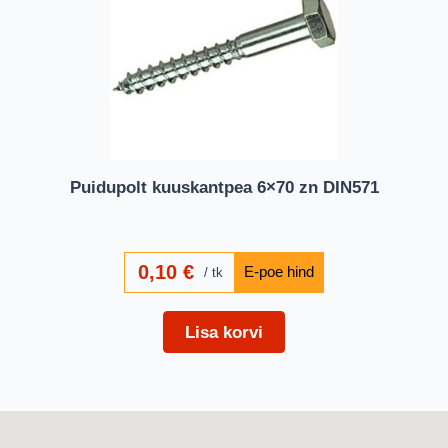
Puidupolt kuuskantpea 6×70 zn DIN571
0,10
€
tk
Lisa korvi