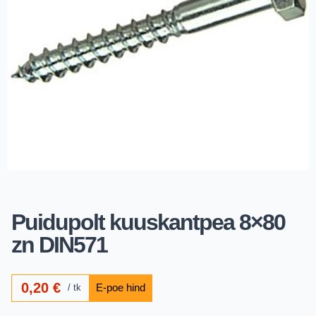
Puidupolt kuuskantpea 8×80
zn DIN571
0,20
€
tk