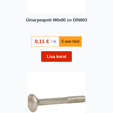
Ümarpeapolt M6x80 zn DIN603
0,11
€
tk
Lisa korvi