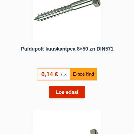
Puidupolt kuuskantpea 8×50 zn DIN571
0,14
€
tk
Loe edasi