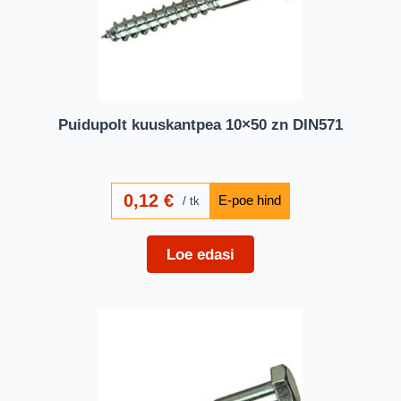
Puidupolt kuuskantpea 10×50 zn DIN571
0,12
€
tk
Loe edasi