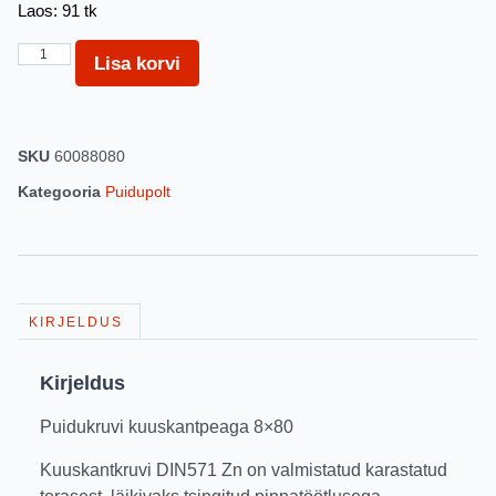
Laos: 91 tk
Lisa korvi
SKU
60088080
Kategooria
Puidupolt
KIRJELDUS
Kirjeldus
Puidukruvi kuuskantpeaga 8×80
Kuuskantkruvi DIN571 Zn on valmistatud karastatud