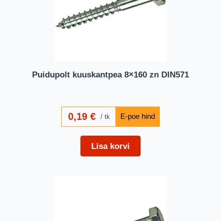
Puidupolt kuuskantpea 8×160 zn DIN571
0,19
€
tk
Lisa korvi