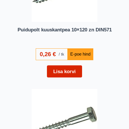
Puidupolt kuuskantpea 10×120 zn DIN571
0,26
€
tk
Lisa korvi