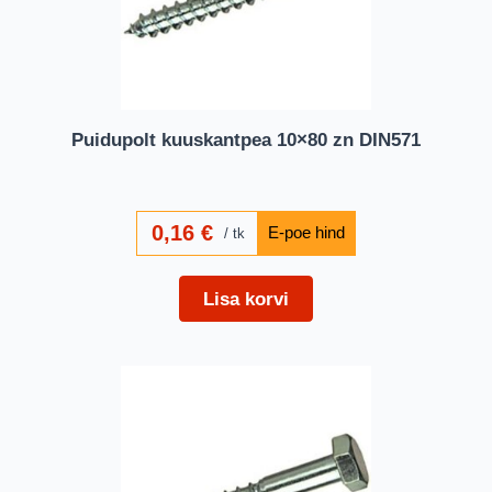
Puidupolt kuuskantpea 10×80 zn DIN571
0,16
€
tk
Lisa korvi