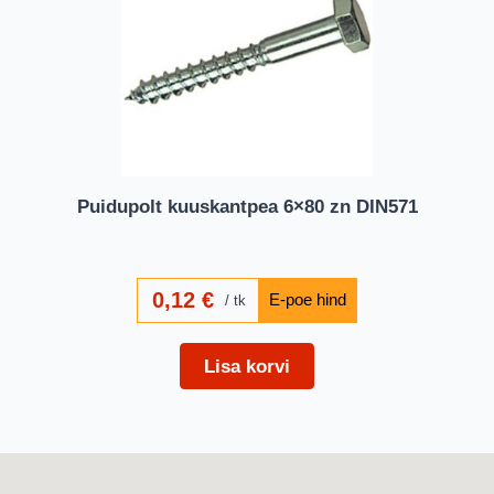
Puidupolt kuuskantpea 6×80 zn DIN571
0,12
€
tk
Lisa korvi