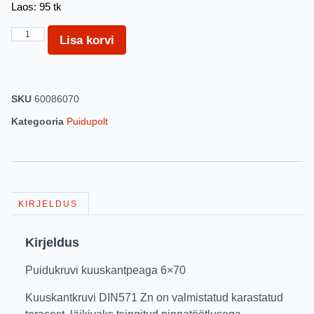
Laos: 95 tk
Lisa korvi
SKU
60086070
Kategooria
Puidupolt
KIRJELDUS
Kirjeldus
Puidukruvi kuuskantpeaga 6×70
Kuuskantkruvi DIN571 Zn on valmistatud karastatud