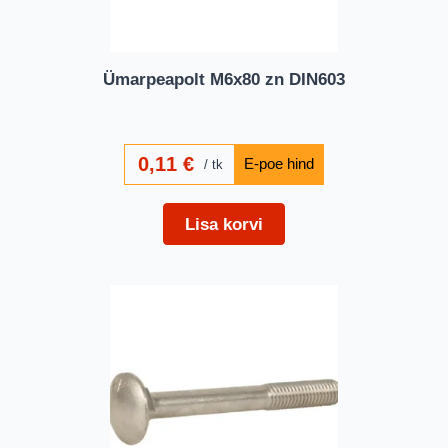
Ümarpeapolt M6x80 zn DIN603
0,11
€
tk
Lisa korvi