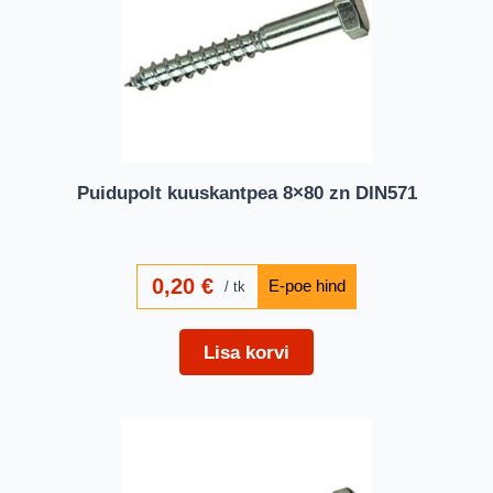
Puidupolt kuuskantpea 8×80 zn DIN571
0,20
€
tk
Lisa korvi