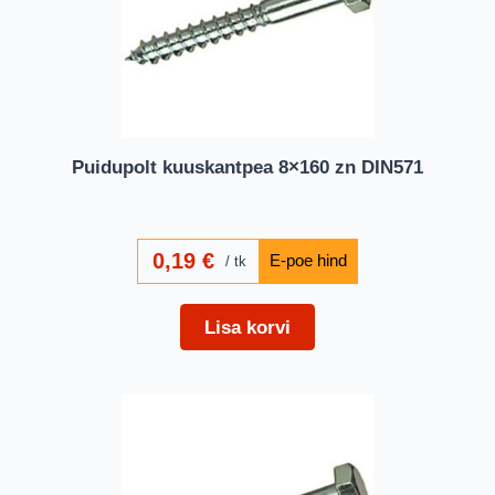
Puidupolt kuuskantpea 8×160 zn DIN571
0,19
€
tk
Lisa korvi