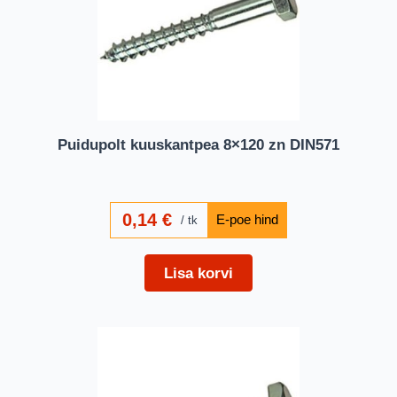
Puidupolt kuuskantpea 8×120 zn DIN571
0,14
€
tk
Lisa korvi