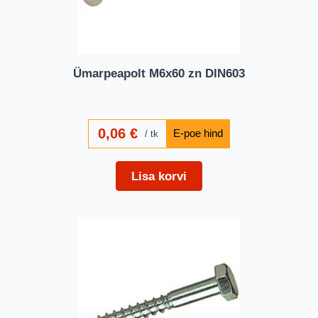
Ümarpeapolt M6x60 zn DIN603
0,06
€
tk
Lisa korvi