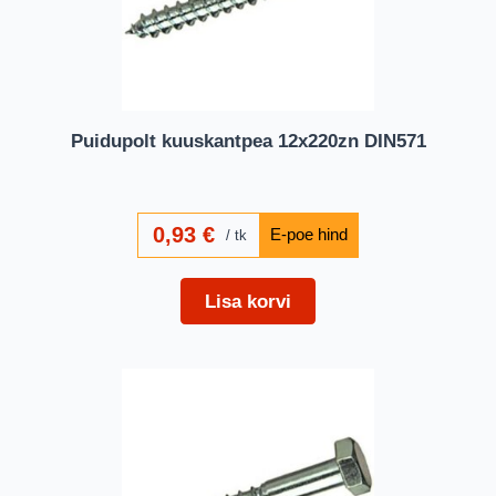
Puidupolt kuuskantpea 12x220zn DIN571
0,93
€
tk
Lisa korvi