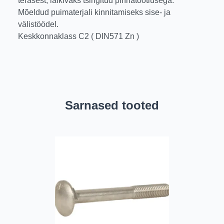
terasest, läikivaks tsingitud pinnatöötlusega.
Mõeldud puimaterjali kinnitamiseks sise- ja
välistöödel.
Keskkonnaklass C2 ( DIN571 Zn )
Sarnased tooted