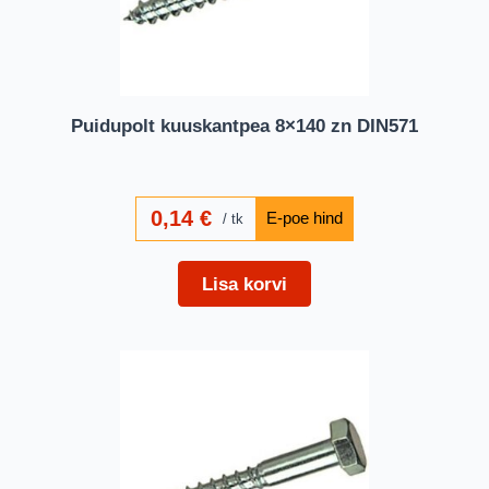
Puidupolt kuuskantpea 8×140 zn DIN571
0,14
€
tk
Lisa korvi