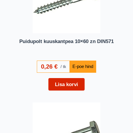
Puidupolt kuuskantpea 10×60 zn DIN571
0,26
€
tk
Lisa korvi