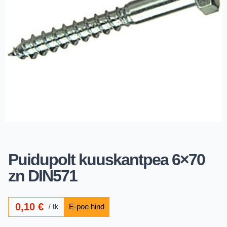
Puidupolt kuuskantpea 6×70
zn DIN571
0,10
€
tk