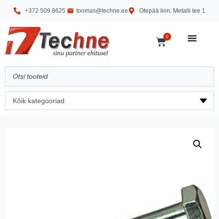
+372 509 8625
toomas@techne.ee
Otepää linn, Metalli tee 1
0