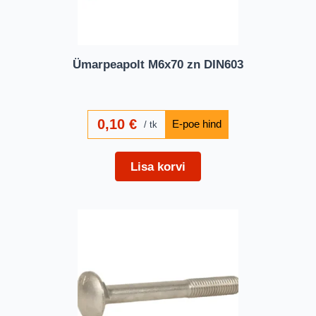
Ümarpeapolt M6x70 zn DIN603
0,10
€
tk
Lisa korvi