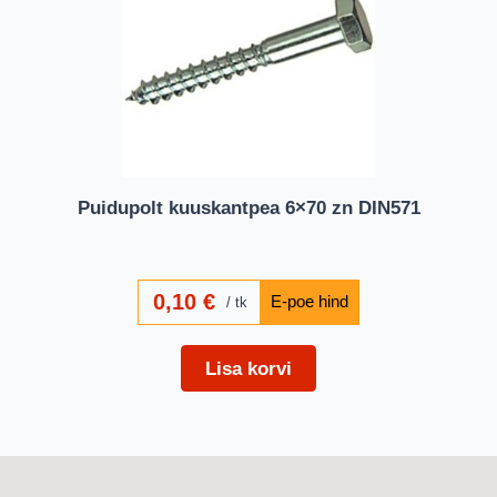
Puidupolt kuuskantpea 6×70 zn DIN571
0,10
€
tk
Lisa korvi