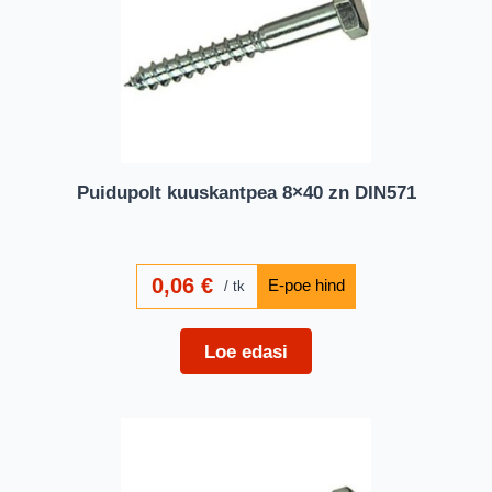
Puidupolt kuuskantpea 8×40 zn DIN571
0,06
€
tk
Loe edasi