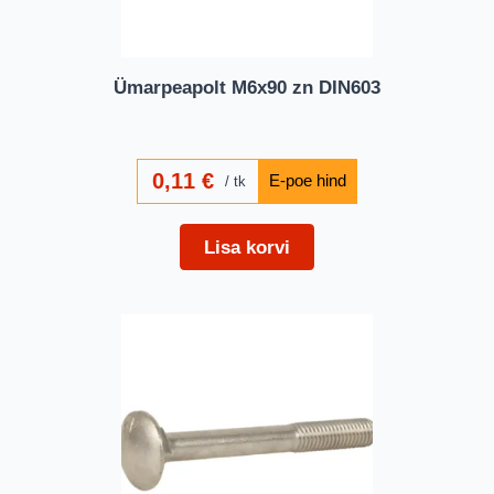
Ümarpeapolt M6x90 zn DIN603
0,11
€
tk
Lisa korvi