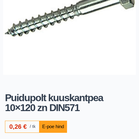
Puidupolt kuuskantpea
10×120 zn DIN571
0,26
€
tk