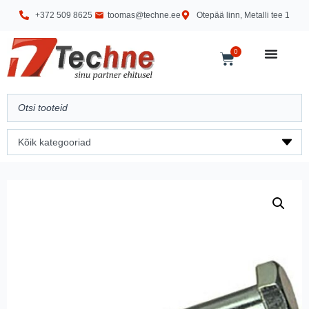
+372 509 8625
toomas@techne.ee
Otepää linn, Metalli tee 1
0