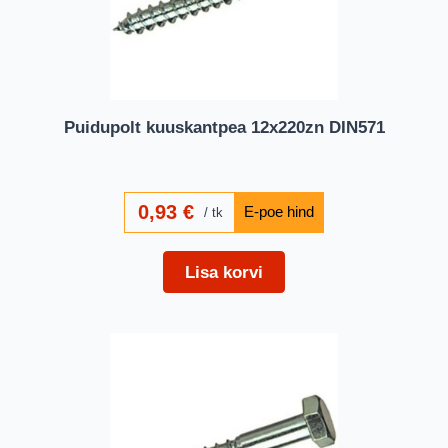
Puidupolt kuuskantpea 12x220zn DIN571
0,93
€
tk
Lisa korvi