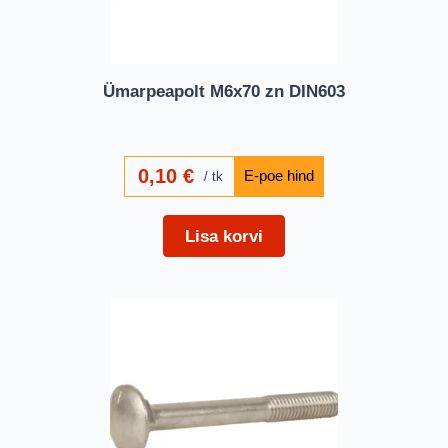
Ümarpeapolt M6x70 zn DIN603
0,10
€
tk
Lisa korvi