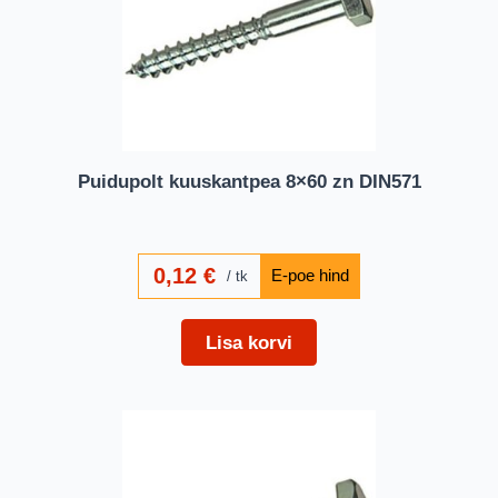
Puidupolt kuuskantpea 8×60 zn DIN571
0,12
€
tk
Lisa korvi