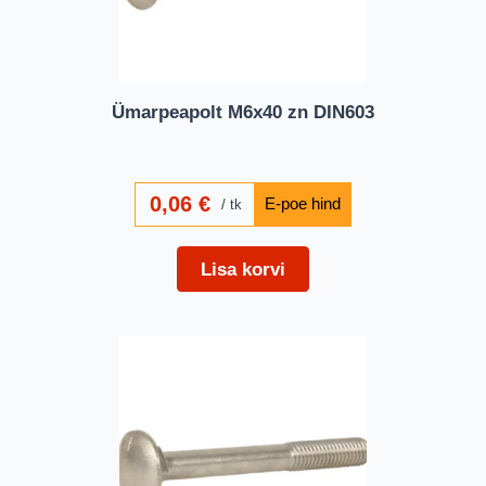
Ümarpeapolt M6x40 zn DIN603
0,06
€
tk
Lisa korvi