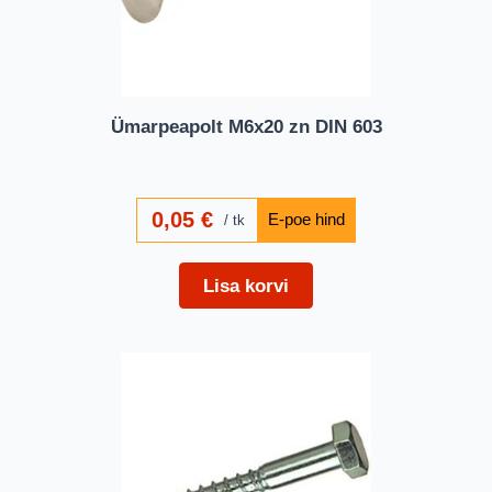
Ümarpeapolt M6x20 zn DIN 603
0,05
€
tk
Lisa korvi