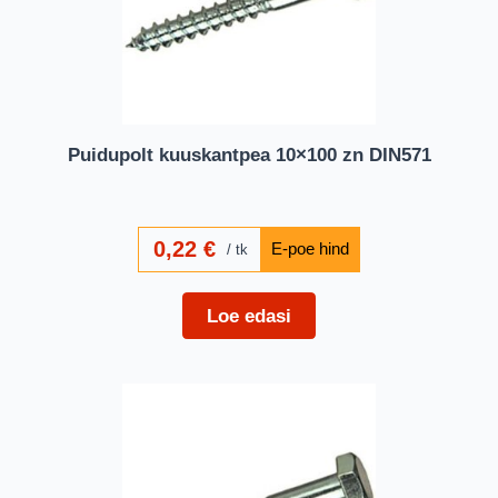
Puidupolt kuuskantpea 10×100 zn DIN571
0,22
€
tk
Loe edasi