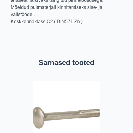
terasest, läikivaks tsingitud pinnatöötlusega.
Mõeldud puitmaterjali kinnitamiseks sise- ja
välistöödel.
Keskkonnaklass C2 ( DIN571 Zn )
Sarnased tooted