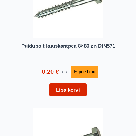
Puidupolt kuuskantpea 8×80 zn DIN571
0,20
€
tk
Lisa korvi