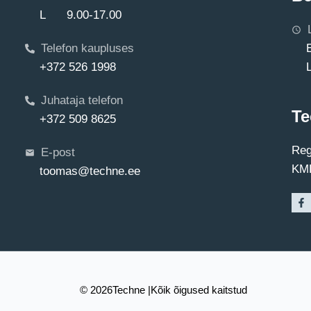
L 9.00-17.00
Telefon kaupluses
+372 526 1998
Juhataja telefon
Te
+372 509 8625
Reg
E-post
KMK
toomas@techne.ee
© 2026
Techne |
Kõik õigused kaitstud