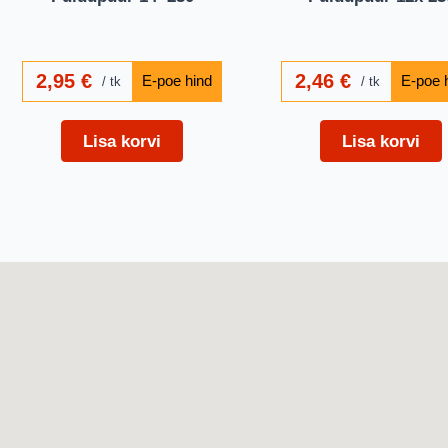
2,95
€
2,46
€
tk
tk
Lisa korvi
Lisa korvi