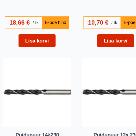
18,66
€
10,70
€
tk
tk
Lisa korvi
Lisa korvi
Puidupuur 14×230
Puidupuur 12x 23