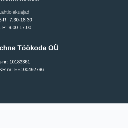
Lahtiolekuajad
E-R 7.30-18.30
L-P 9.00-17.00
chne Töökoda OÜ
-nr: 10183361
R nr: EE100492796