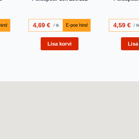
4,69
€
4,59
€
tk
t
Lisa korvi
Lisa