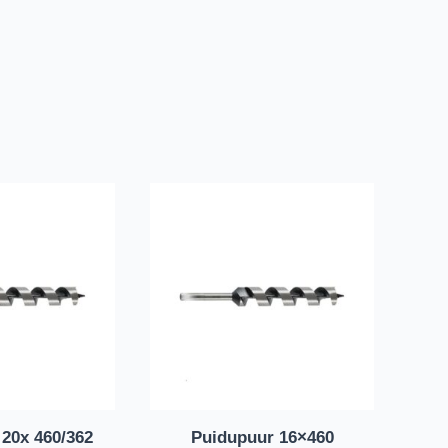
20x 460/362
Puidupuur 16×460