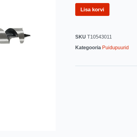
Lisa korvi
SKU
T10543011
Kategooria
Puidupuurid