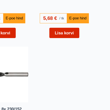
5,68
€
k
tk
 korvi
Lisa korvi
 8x 230/152