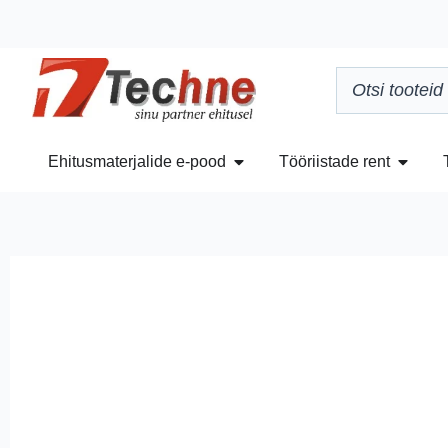
Ehitusmaterjalide e-pood
Tööriistade rent