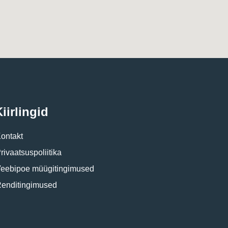
iirlingid
ontakt
rivaatsuspoliitika
eebipoe müügitingimused
enditingimused