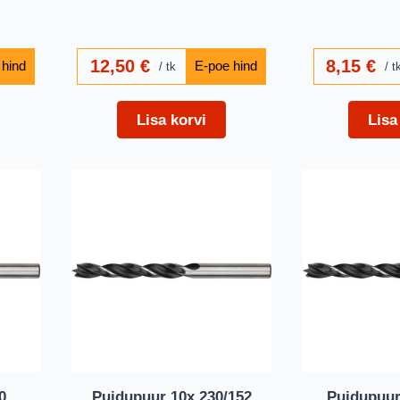
12,50
€
8,15
€
tk
t
Lisa korvi
Lisa
0
Puidupuur 10x 230/152
Puidupuur