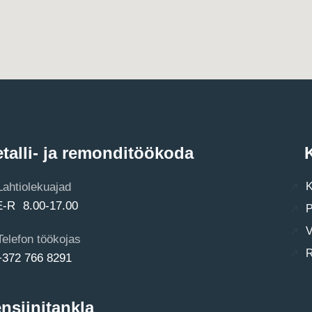
talli- ja remonditöökoda
K
Lahtiolekuajad
K
E-R 8.00-17.00
P
V
Telefon töökojas
R
+372 766 8291
nsiinitankla