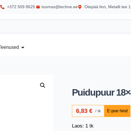
+372 509 8625
toomas@techne.ee
Otepää linn, Metalli tee 1
Teenused
Puidupuur 18×
6,83
€
tk
Laos: 1 tk