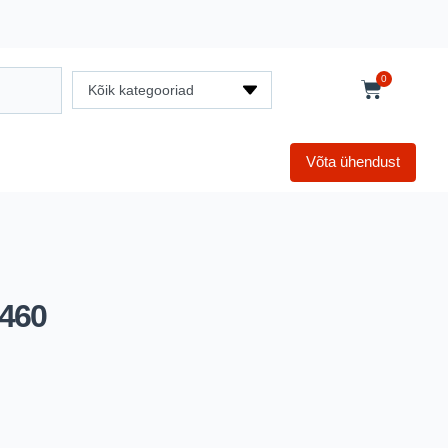
0
Kõik kategooriad
Võta ühendust
460