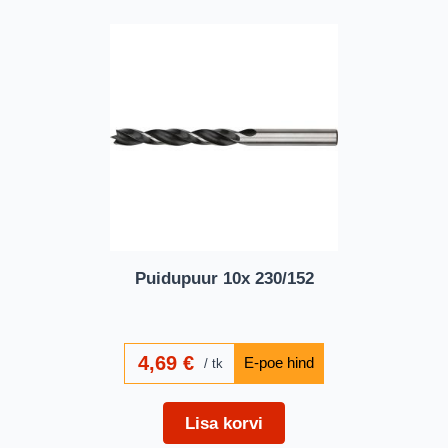
Puidupuur 10x 230/152
4,69
€
tk
Lisa korvi