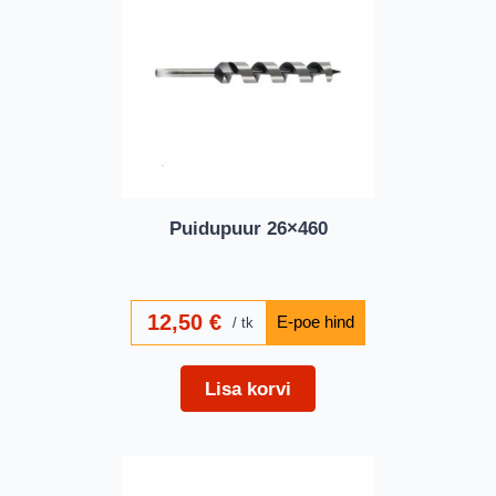
Puidupuur 26×460
12,50
€
tk
Lisa korvi