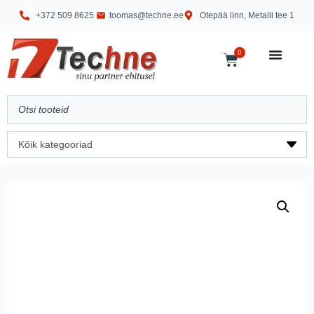
+372 509 8625
toomas@techne.ee
Otepää linn, Metalli tee 1
0