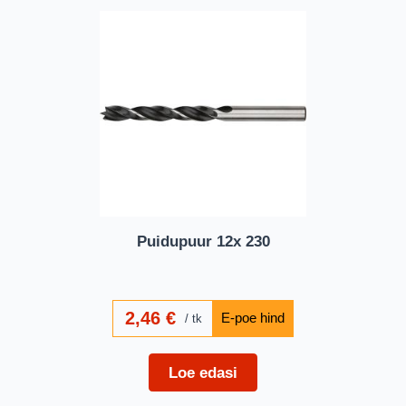
Puidupuur 12x 230
2,46
€
tk
Loe edasi