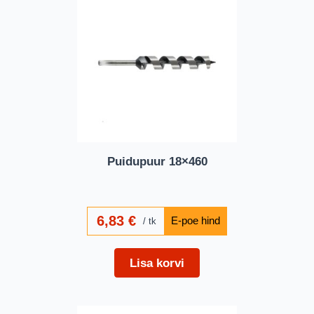
Puidupuur 18×460
6,83
€
tk
Lisa korvi