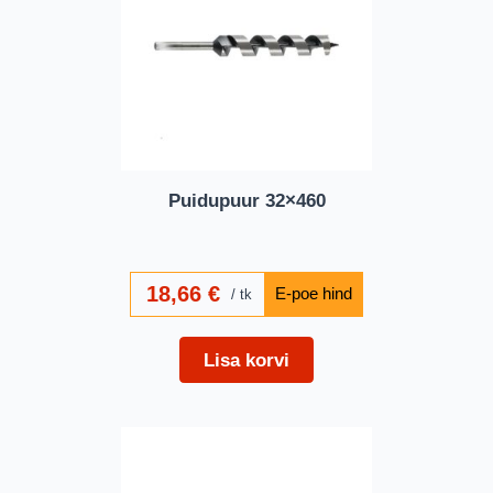
Puidupuur 32×460
18,66
€
tk
Lisa korvi