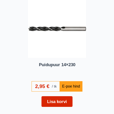
Puidupuur 14×230
2,95
€
tk
Lisa korvi