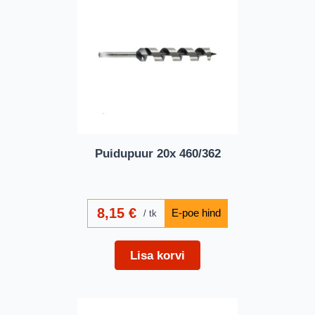
Puidupuur 20x 460/362
8,15
€
tk
Lisa korvi