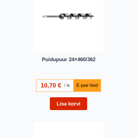
Puidupuur 24×460/362
10,70
€
tk
Lisa korvi