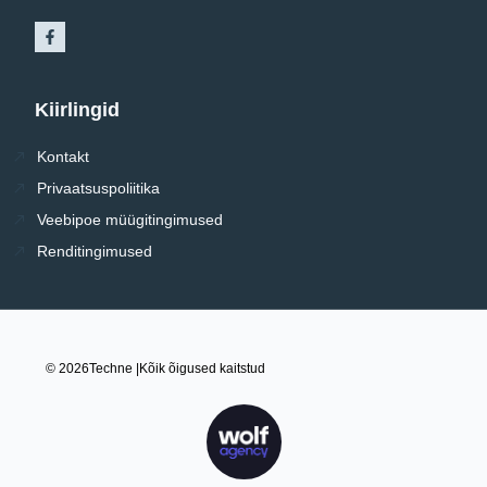
Kiirlingid
Kontakt
Privaatsuspoliitika
Veebipoe müügitingimused
Renditingimused
© 2026
Techne |
Kõik õigused kaitstud