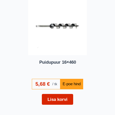
Puidupuur 16×460
5,68
€
tk
Lisa korvi