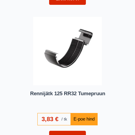
Rennijätk 125 RR32 Tumepruun
3,83
€
tk