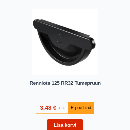
Renniots 125 RR32 Tumepruun
3,48
€
tk
Lisa korvi