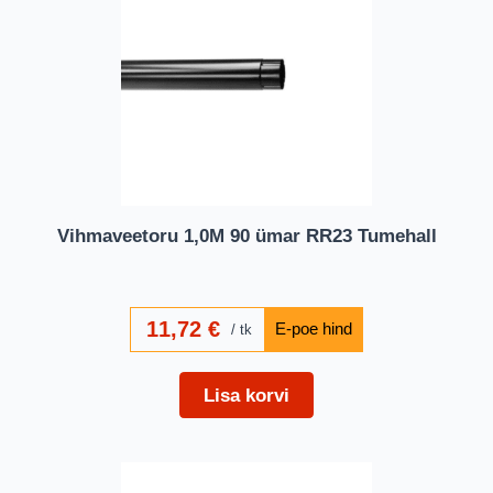
Vihmaveetoru 1,0M 90 ümar RR23 Tumehall
11,72
€
tk
Lisa korvi