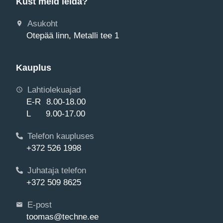
Kust meid leida?
Asukoht
Otepää linn, Metalli tee 1
Kauplus
Lahtiolekuajad
E-R 8.00-18.00
L 9.00-17.00
Telefon kaupluses
+372 526 1998
Juhataja telefon
+372 509 8625
E-post
toomas@techne.ee