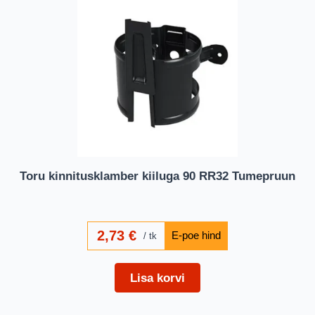
Toru kinnitusklamber kiiluga 90 RR32 Tumepruun
2,73
€
tk
Lisa korvi