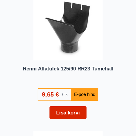
Renni Allatulek 125/90 RR23 Tumehall
9,65
€
tk
Lisa korvi