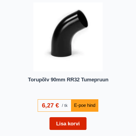
Torupõlv 90mm RR32 Tumepruun
6,27
€
tk
Lisa korvi