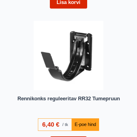
Lisa korvi
Rennikonks reguleeritav RR32 Tumepruun
6,40
€
tk