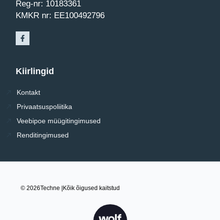
Reg-nr: 10183361
KMKR nr: EE100492796
Kiirlingid
Kontakt
Privaatsuspoliitika
Veebipoe müügitingimused
Renditingimused
© 2026
Techne |
Kõik õigused kaitstud