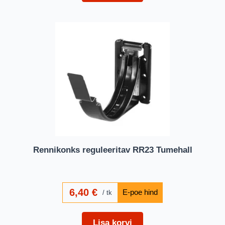
Rennikonks reguleeritav RR23 Tumehall
6,40
€
tk
Lisa korvi