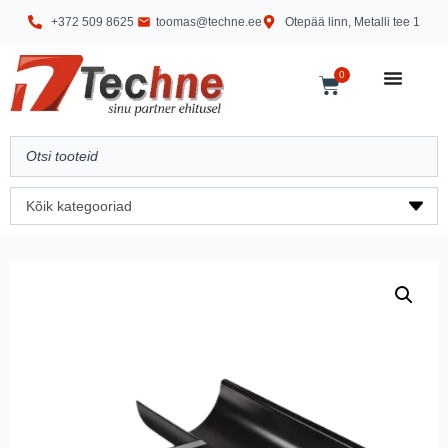
+372 509 8625
toomas@techne.ee
Otepää linn, Metalli tee 1
0