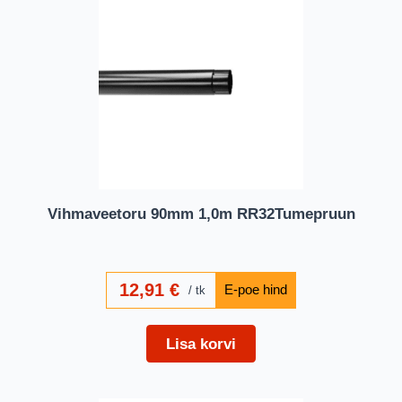
Vihmaveetoru 90mm 1,0m RR32Tumepruun
12,91
€
tk
Lisa korvi