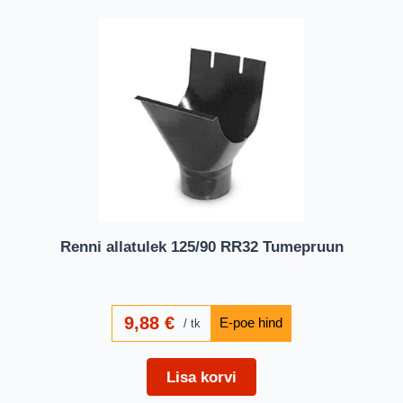
Renni allatulek 125/90 RR32 Tumepruun
9,88
€
tk
Lisa korvi