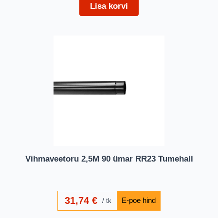
Lisa korvi
Vihmaveetoru 2,5M 90 ümar RR23 Tumehall
31,74
€
tk