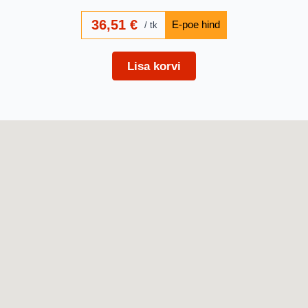
36,51
€
tk
Lisa korvi