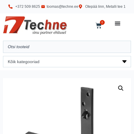
+372 509 8625
toomas@techne.ee
Otepää linn, Metalli tee 1
0