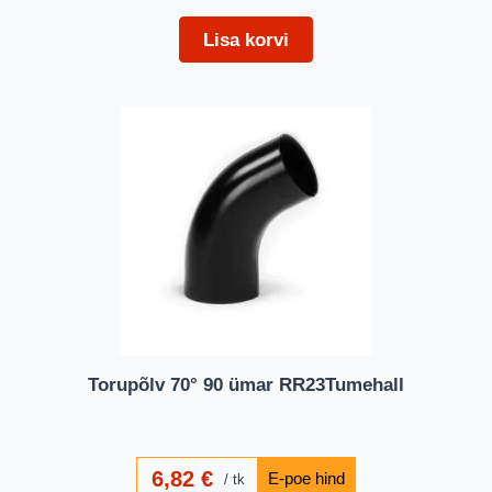
Lisa korvi
Torupõlv 70° 90 ümar RR23Tumehall
6,82
€
tk