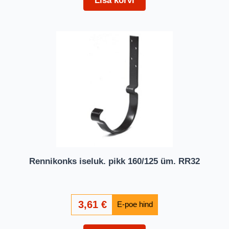
Lisa korvi
Rennikonks iseluk. pikk 160/125 üm. RR32
3,61
€