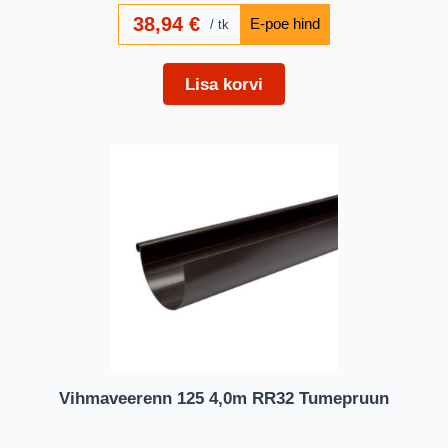
38,94
€
tk
Lisa korvi
Vihmaveerenn 125 4,0m RR32 Tumepruun