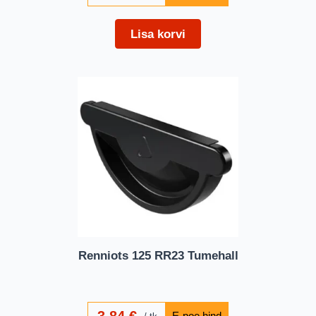
Lisa korvi
Renniots 125 RR23 Tumehall
3,84
€