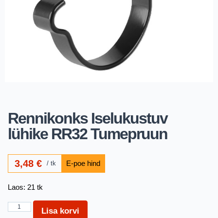
Rennikonks Iselukustuv
lühike RR32 Tumepruun
3,48
€
tk
Laos: 21 tk
Lisa korvi