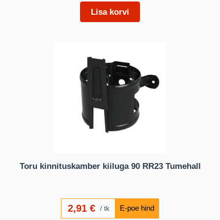
Lisa korvi
Toru kinnituskamber kiiluga 90 RR23 Tumehall
2,91
€
tk