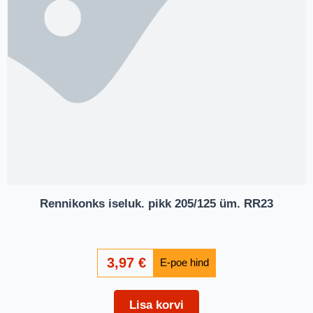
Rennikonks iseluk. pikk 205/125 üm. RR23
3,97
€
Lisa korvi