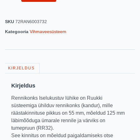
SKU
72RAN6003732
Kategooria
Vihmaveesüsteem
KIRJELDUS
Kirjeldus
Rennikonks Iselukustuv lühike on Ruukki
süsteemiga ühilduv rennikonks (kandur), mille
räästakinnituse pikkus on 55 mm, mõeldud 125 mm
läbimõõduga ümarale rennile ja värviks on
tumepruun (RR32).
See kinnitus on mõeldud paigaldamiseks otse