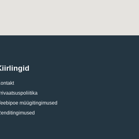
iirlingid
ontakt
rivaatsuspoliitika
eebipoe müügitingimused
enditingimused