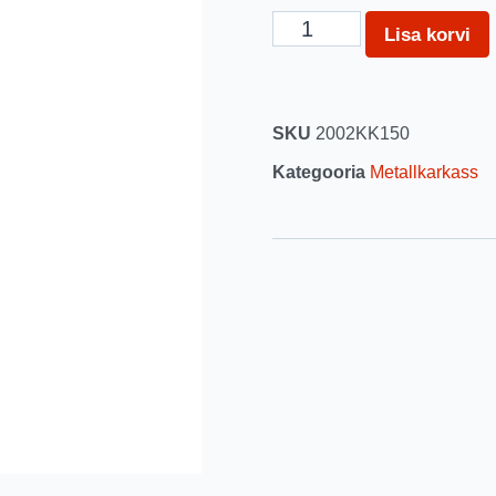
Lisa korvi
SKU
2002KK150
Kategooria
Metallkarkass