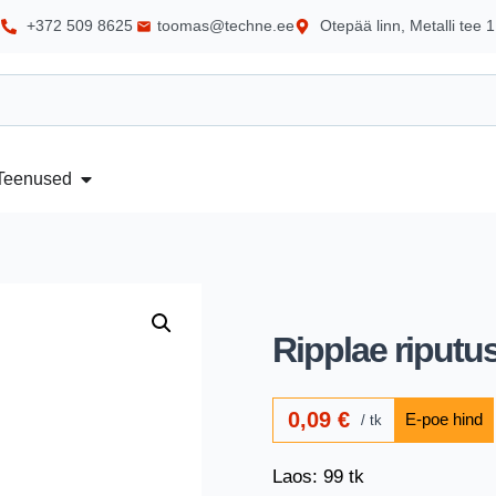
+372 509 8625
toomas@techne.ee
Otepää linn, Metalli tee 1
Teenused
Ripplae riput
0,09
€
tk
Laos: 99 tk