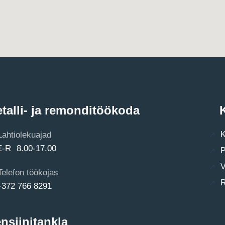
talli- ja remonditöökoda
K
Lahtiolekuajad
K
E-R 8.00-17.00
P
V
Telefon töökojas
R
+372 766 8291
nsiinitankla