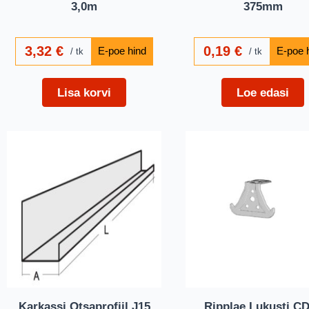
3,0m
375mm
3,32
€
0,19
€
tk
tk
Lisa korvi
Loe edasi
Karkassi Otsaprofiil J15
Ripplae Lukusti C