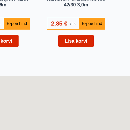
,6m
42/30 3,0m
2,85
€
k
tk
 korvi
Lisa korvi