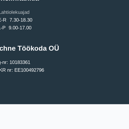
Lahtiolekuajad
E-R 7.30-18.30
L-P 9.00-17.00
chne Töökoda OÜ
-nr: 10183361
R nr: EE100492796