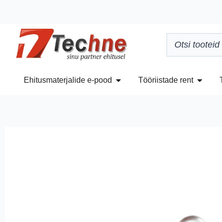
Ehitusmaterjalide e-pood
Tööriistade rent