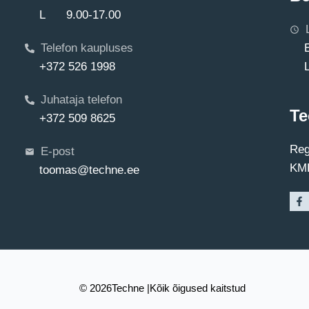
L 9.00-17.00
Telefon kaupluses
+372 526 1998
Juhataja telefon
Te
+372 509 8625
Reg
E-post
KMK
toomas@techne.ee
© 2026
Techne |
Kõik õigused kaitstud