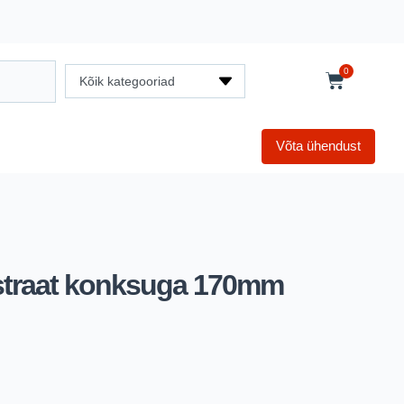
0
Kõik kategooriad
Võta ühendust
ustraat konksuga 170mm