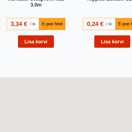
3.0m
3,34
€
0,24
€
tk
tk
Lisa korvi
Lisa korvi