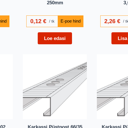
250mm
3
0,12
€
2,26
€
tk
t
Loe edasi
Lisa
D02
Karkassi Püstpost 66/35
Karkassi Pü