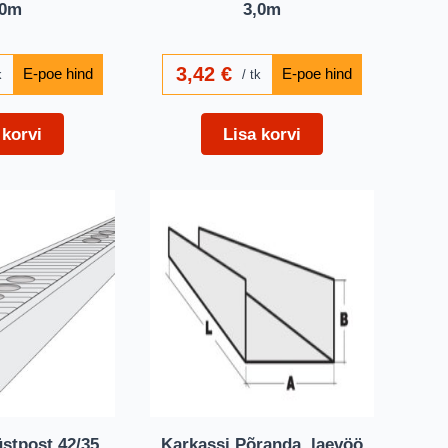
,0m
3,0m
3,42
€
k
tk
 korvi
Lisa korvi
stpost 42/35
Karkassi Põranda, laevöö