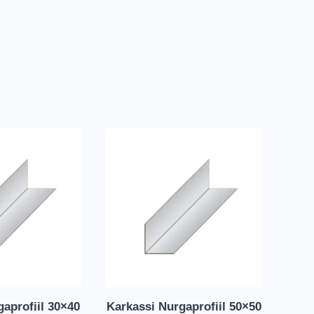
aprofiil 30×40
Karkassi Nurgaprofiil 50×50