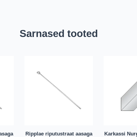
Sarnased tooted
aasaga
Ripplae riputustraat aasaga
Karkassi Nurg