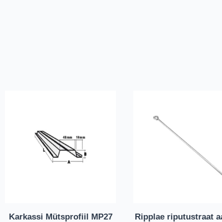
Karkassi Mütsprofiil MP27
Ripplae riputustraat 