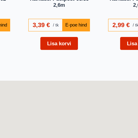
2,6m
2
3,39
€
2,99
€
tk
t
Lisa korvi
Lisa