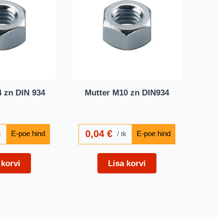
 zn DIN 934
Mutter M10 zn DIN934
0,04
€
k
tk
 korvi
Lisa korvi