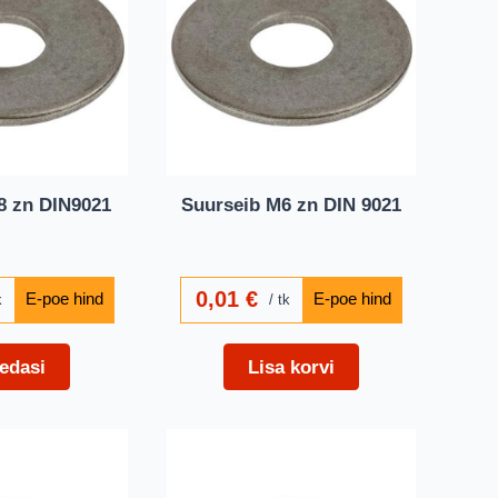
8 zn DIN9021
Suurseib M6 zn DIN 9021
0,01
€
k
tk
edasi
Lisa korvi