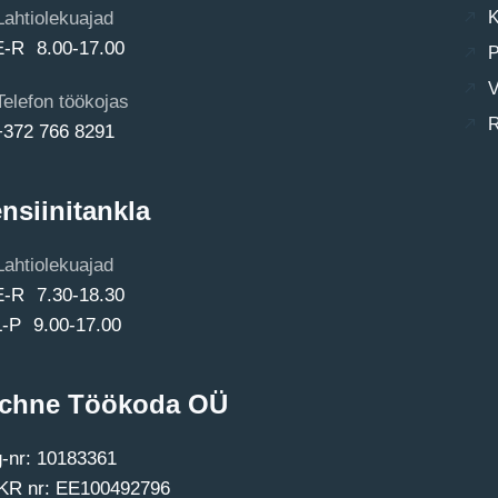
Lahtiolekuajad
K
E-R 8.00-17.00
P
V
Telefon töökojas
R
+372 766 8291
nsiinitankla
Lahtiolekuajad
E-R 7.30-18.30
L-P 9.00-17.00
chne Töökoda OÜ
-nr: 10183361
R nr: EE100492796