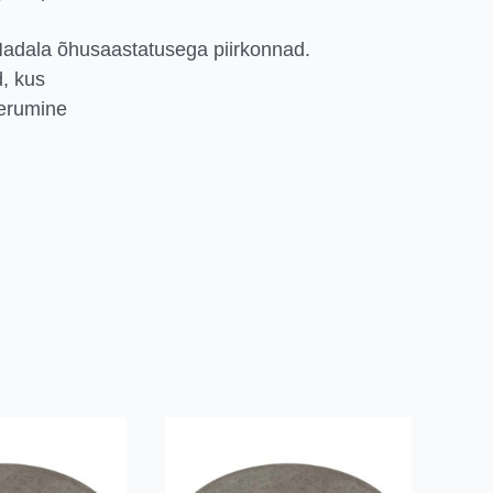
Madala õhusaastatusega piirkonnad.
, kus
eerumine