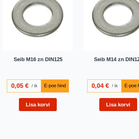
Seib M16 zn DIN125
Seib M14 zn DIN1
0,05
€
0,04
€
tk
tk
Lisa korvi
Lisa korvi