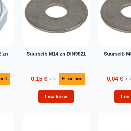
 zn
Suurseib M14 zn DIN9021
Suurseib M
0,15
€
0,04
€
tk
t
Lisa korvi
Loe 