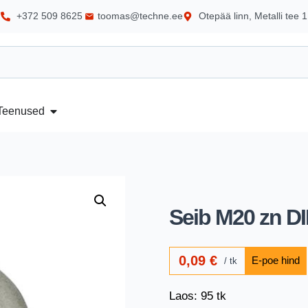
+372 509 8625
toomas@techne.ee
Otepää linn, Metalli tee 1
Teenused
Seib M20 zn D
0,09
€
tk
Laos: 95 tk