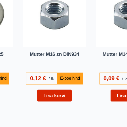
25
Mutter M16 zn DIN934
Mutter M14
0,12
€
0,09
€
tk
t
Lisa korvi
Lisa