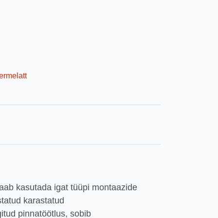
ermelatt
ab kasutada igat tüüpi montaazide
statud karastatud
gitud pinnatöötlus, sobib