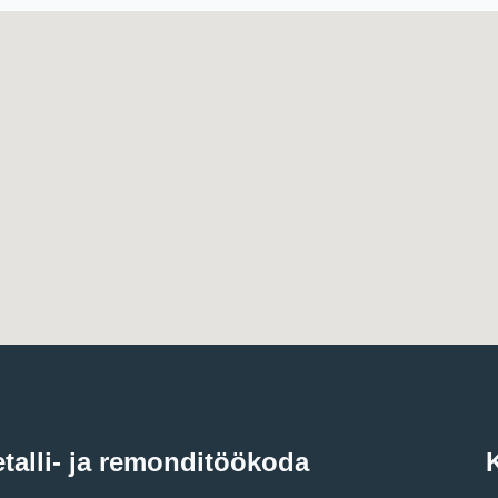
talli- ja remonditöökoda
K