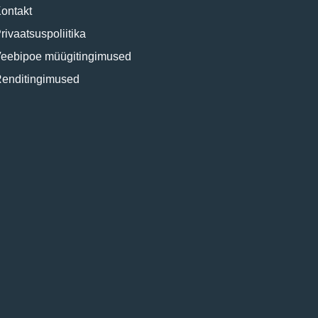
ontakt
rivaatsuspoliitika
eebipoe müügitingimused
enditingimused