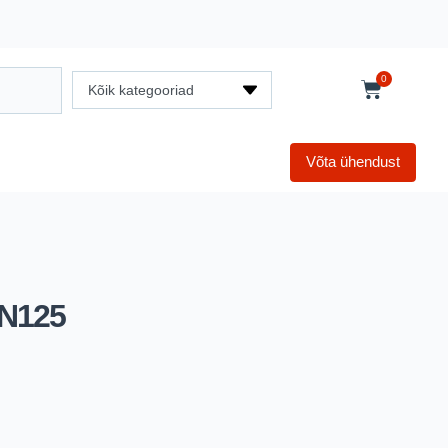
0
Kõik kategooriad
Võta ühendust
IN125