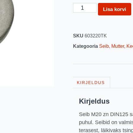
Lisa korvi
SKU
603220TK
Kategooria
Seib, Mutter, Ke
KIRJELDUS
Kirjeldus
Seib M20 zn DIN125 sa
puhul. Seibid on valmi
terasest, läikivaks tsin