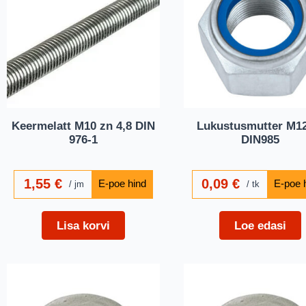
Keermelatt M10 zn 4,8 DIN
Lukustusmutter M12
976-1
DIN985
1,55
€
0,09
€
jm
tk
Lisa korvi
Loe edasi