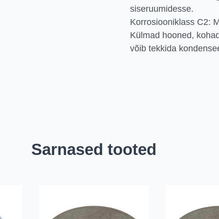
siseruumidesse.
Korrosiooniklass C2: 
Külmad hooned, kohad
võib tekkida kondens
Sarnased tooted