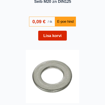
Seib M20 zn DIN125
0,09
€
tk
Lisa korvi