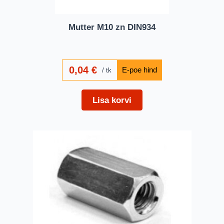
Mutter M10 zn DIN934
0,04
€
tk
Lisa korvi