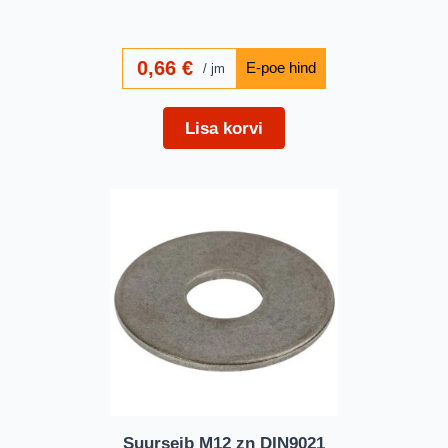
0,66
€
jm
Lisa korvi
Suurseib M12 zn DIN9021