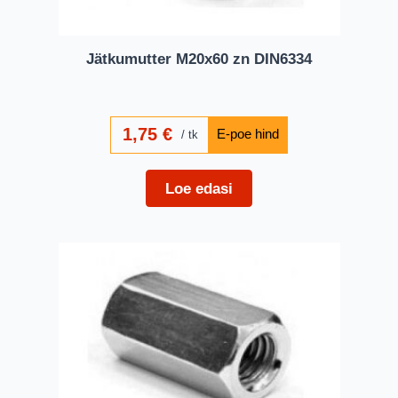
Jätkumutter M20x60 zn DIN6334
1,75
€
tk
Loe edasi