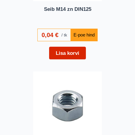
Seib M14 zn DIN125
0,04
€
tk
Lisa korvi