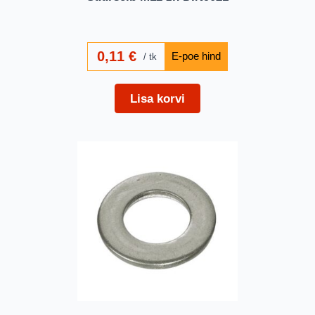
0,11
€
tk
Lisa korvi