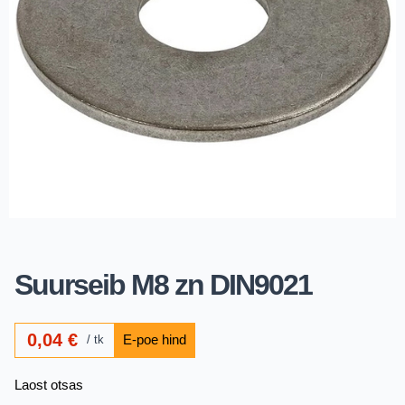
Suurseib M8 zn DIN9021
0,04
€
tk
Laost otsas