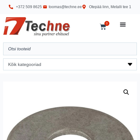
+372 509 8625
toomas@techne.ee
Otepää linn, Metalli tee 1
0