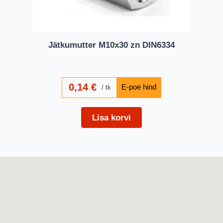
Jätkumutter M10x30 zn DIN6334
0,14
€
tk
Lisa korvi