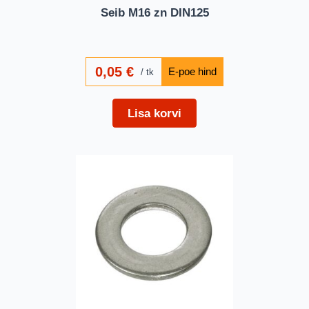
Seib M16 zn DIN125
0,05
€
tk
Lisa korvi