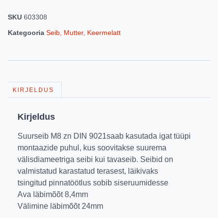
SKU
603308
Kategooria
Seib, Mutter, Keermelatt
KIRJELDUS
Kirjeldus
Suurseib M8 zn DIN 9021saab kasutada igat tüüpi
montaazide puhul, kus soovitakse suurema
välisdiameetriga seibi kui tavaseib. Seibid on
valmistatud karastatud terasest, läikivaks
tsingitud pinnatöötlus sobib siseruumidesse
Ava läbimõõt 8,4mm
Välimine läbimõõt 24mm