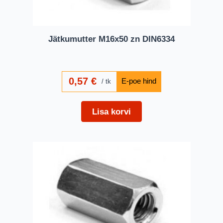
Jätkumutter M16x50 zn DIN6334
0,57
€
tk
Lisa korvi