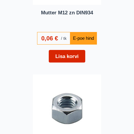
Mutter M12 zn DIN934
0,06
€
tk
Lisa korvi