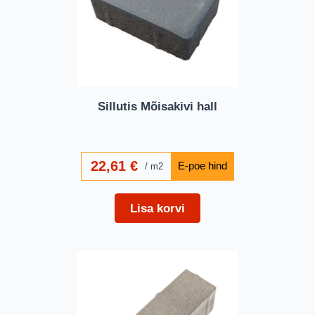
Sillutis Mõisakivi hall
22,61
€
m2
Lisa korvi