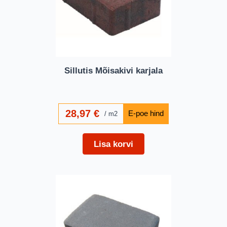
Sillutis Mõisakivi karjala
28,97
€
m2
Lisa korvi