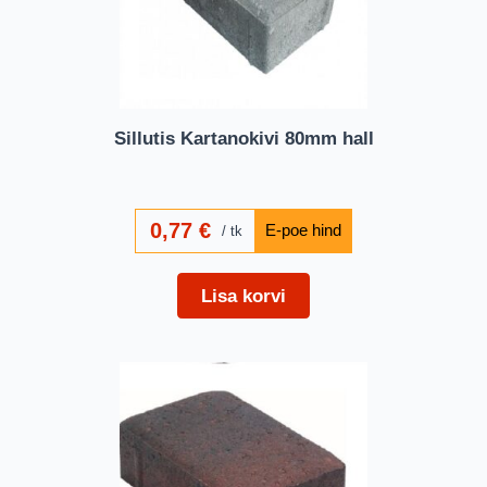
Sillutis Kartanokivi 80mm hall
0,77
€
tk
Lisa korvi