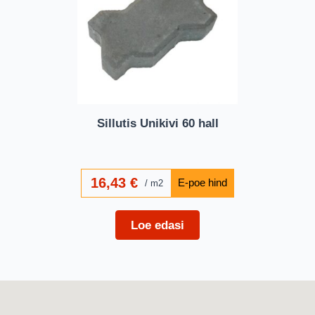
Sillutis Unikivi 60 hall
16,43
€
m2
Loe edasi