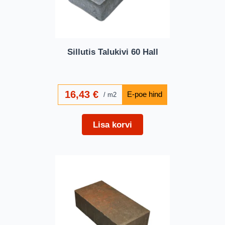
Sillutis Talukivi 60 Hall
16,43
€
m2
Lisa korvi