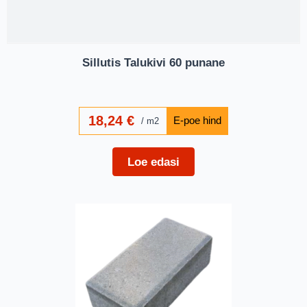
Sillutis Talukivi 60 punane
18,24
€
m2
Loe edasi