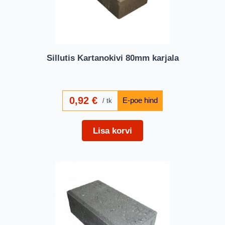
Sillutis Kartanokivi 80mm karjala
0,92
€
tk
Lisa korvi