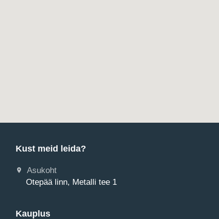
Kust meid leida?
Asukoht
Otepää linn, Metalli tee 1
Kauplus