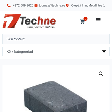
+372 509 8625
toomas@techne.ee
Otepää linn, Metalli tee 1
0