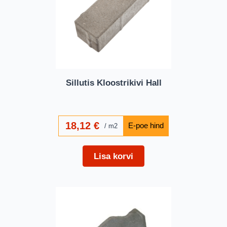
Sillutis Kloostrikivi Hall
18,12
€
m2
Lisa korvi