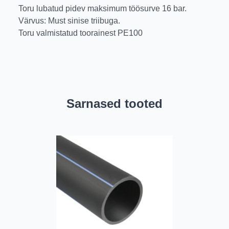
Toru lubatud pidev maksimum töösurve 16 bar.
Värvus: Must sinise triibuga.
Toru valmistatud toorainest PE100
Sarnased tooted