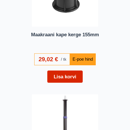
Maakraani kape kerge 155mm
29,02
€
tk
Lisa korvi