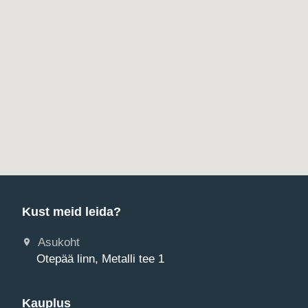
Kust meid leida?
Asukoht
Otepää linn, Metalli tee 1
Kauplus