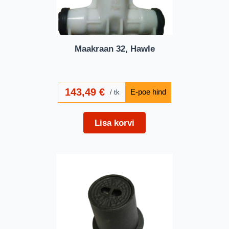
Maakraan 32, Hawle
143,49
€
tk
Lisa korvi