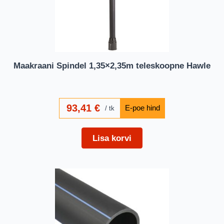
Maakraani Spindel 1,35×2,35m teleskoopne Hawle
93,41
€
tk
Lisa korvi