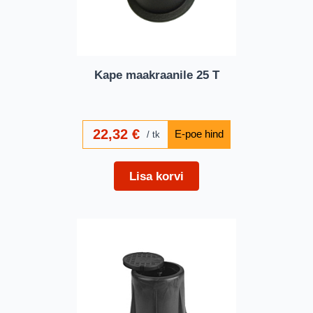
Kape maakraanile 25 T
22,32
€
tk
Lisa korvi