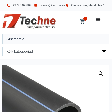
+372 509 8625
toomas@techne.ee
Otepää linn, Metalli tee 1
0