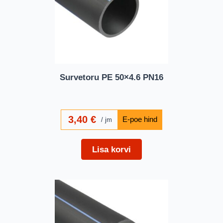
Survetoru PE 50×4.6 PN16
3,40
€
jm
Lisa korvi