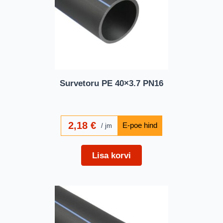
Survetoru PE 40×3.7 PN16
2,18
€
jm
Lisa korvi