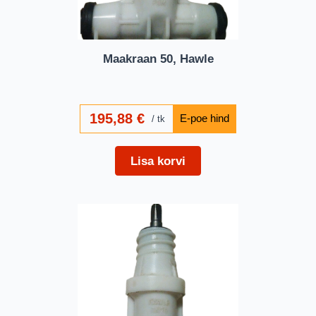
Maakraan 50, Hawle
195,88
€
tk
Lisa korvi