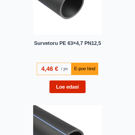
Survetoru PE 63×4,7 PN12,5
4,46
€
jm
Loe edasi