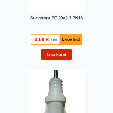
Survetoru PE 20×2.3 PN16
0,68
€
jm
Lisa korvi