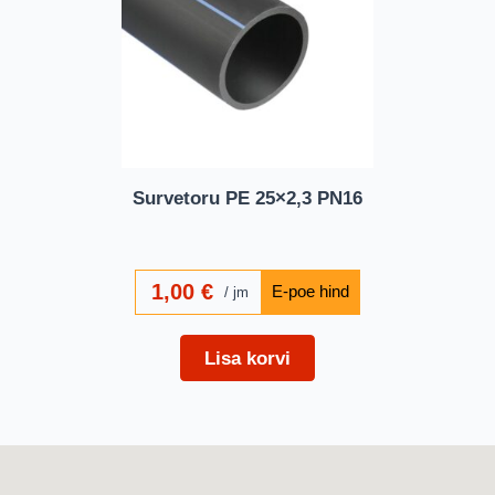
Survetoru PE 25×2,3 PN16
1,00
€
jm
Lisa korvi