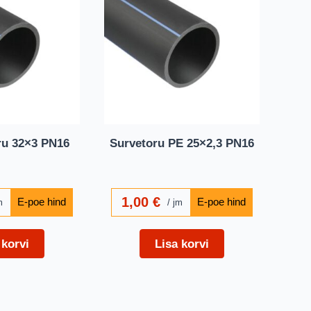
ru 32×3 PN16
Survetoru PE 25×2,3 PN16
1,00
€
m
jm
 korvi
Lisa korvi