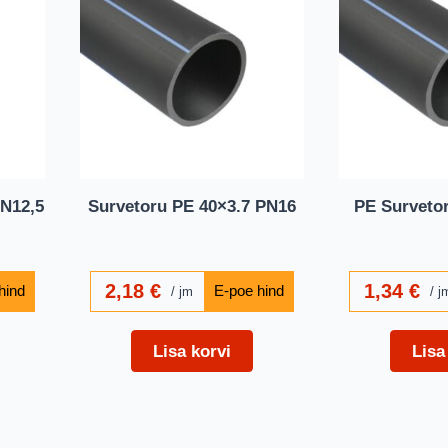
PN12,5
Survetoru PE 40×3.7 PN16
PE Surveto
2,18
€
1,34
€
jm
j
Lisa korvi
Lisa