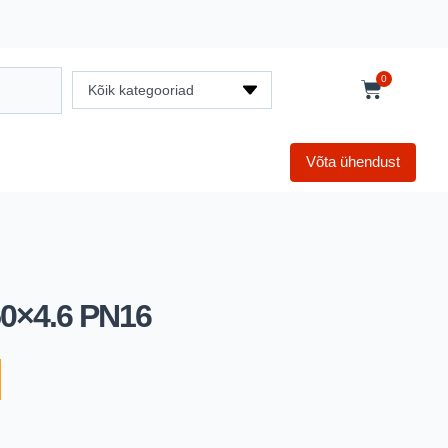
0
Kõik kategooriad
Võta ühendust
50×4.6 PN16