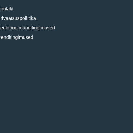
ontakt
rivaatsuspoliitika
eebipoe müügitingimused
enditingimused