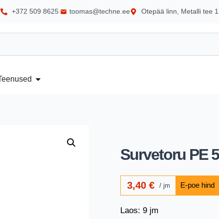
+372 509 8625
toomas@techne.ee
Otepää linn, Metalli tee 1
Teenused
Survetoru PE 
3,40
€
jm
Laos: 9 jm