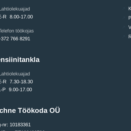
Lahtiolekuajad
K
E-R 8.00-17.00
P
V
Telefon töökojas
R
+372 766 8291
nsiinitankla
Lahtiolekuajad
E-R 7.30-18.30
L-P 9.00-17.00
chne Töökoda OÜ
-nr: 10183361