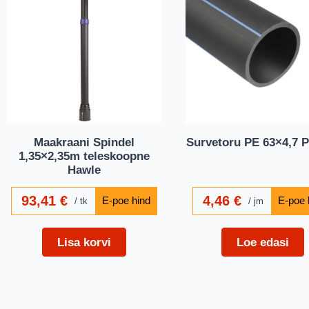
Maakraani Spindel
Survetoru PE 63×4,7 
1,35×2,35m teleskoopne
Hawle
93,41
€
4,46
€
tk
jm
Lisa korvi
Loe edasi