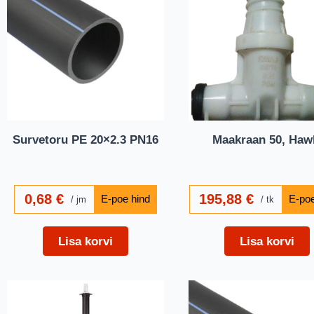
Survetoru PE 20×2.3 PN16
Maakraan 50, Haw
0,68
€
195,88
€
jm
tk
Lisa korvi
Lisa korvi