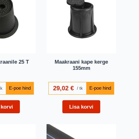
aanile 25 T
Maakraani kape kerge
155mm
29,02
€
tk
tk
 korvi
Lisa korvi