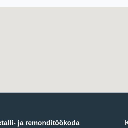
talli- ja remonditöökoda
K