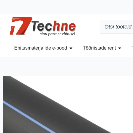
Ehitusmaterjalide e-pood
Tööriistade rent