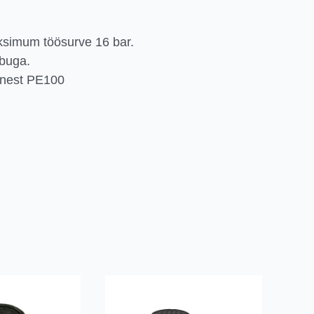
.
ksimum töösurve 16 bar.
ibuga.
ainest PE100