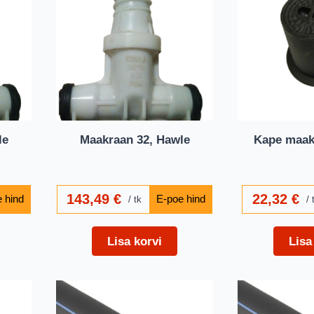
le
Maakraan 32, Hawle
Kape maakr
143,49
€
22,32
€
tk
Lisa korvi
Lisa