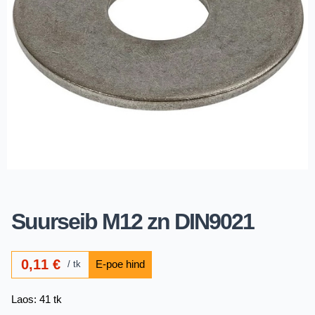
Suurseib M12 zn DIN9021
0,11
€
tk
Laos: 41 tk