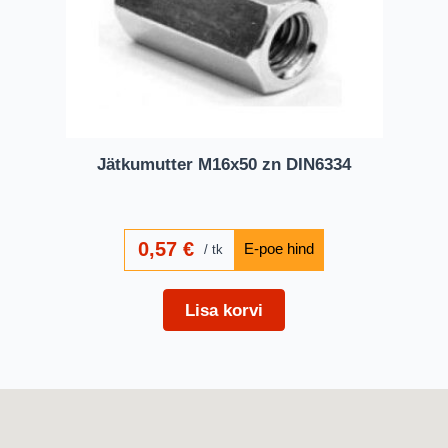
Jätkumutter M16x50 zn DIN6334
0,57
€
tk
Lisa korvi