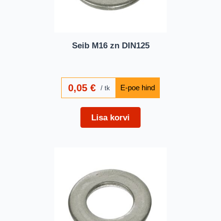
Seib M16 zn DIN125
0,05
€
tk
Lisa korvi