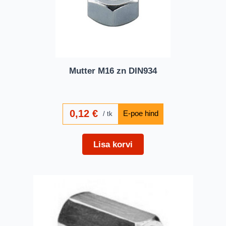
Mutter M16 zn DIN934
0,12
€
tk
Lisa korvi