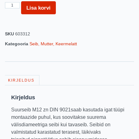
Lisa korvi
SKU
603312
Kategooria
Seib, Mutter, Keermelatt
KIRJELDUS
Kirjeldus
Suurseib M12 zn DIN 9021saab kasutada igat tüüpi
montaazide puhul, kus soovitakse suurema
välisdiameetriga seibi kui tavaseib. Seibid on
valmistatud karastatud terasest, läikivaks