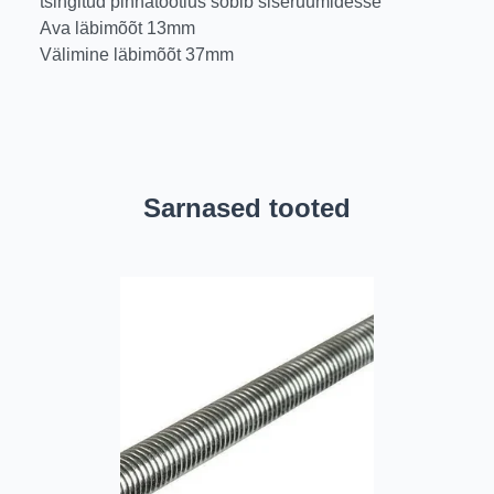
tsingitud pinnatöötlus sobib siseruumidesse
Ava läbimõõt 13mm
Välimine läbimõõt 37mm
Sarnased tooted