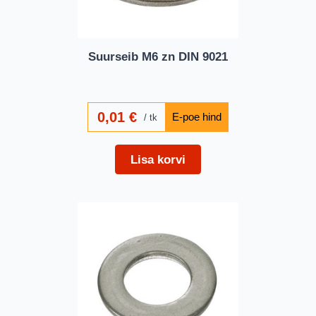
Suurseib M6 zn DIN 9021
0,01
€
tk
Lisa korvi