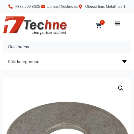
+372 509 8625
toomas@techne.ee
Otepää linn, Metalli tee 1
0