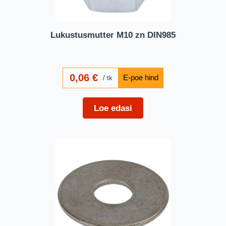
Lukustusmutter M10 zn DIN985
0,06
€
tk
Loe edasi