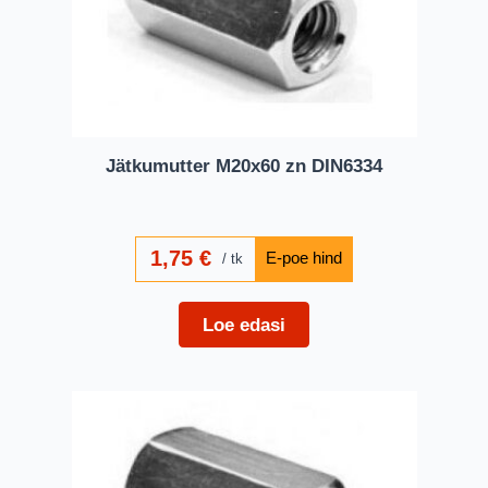
Jätkumutter M20x60 zn DIN6334
1,75
€
tk
Loe edasi