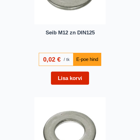
Seib M12 zn DIN125
0,02
€
tk
Lisa korvi