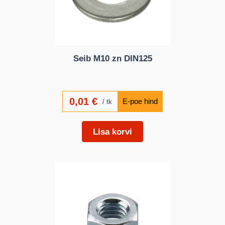
Seib M10 zn DIN125
0,01
€
tk
Lisa korvi