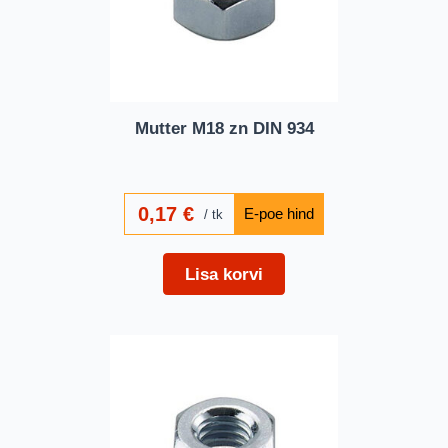
Mutter M18 zn DIN 934
0,17
€
tk
Lisa korvi