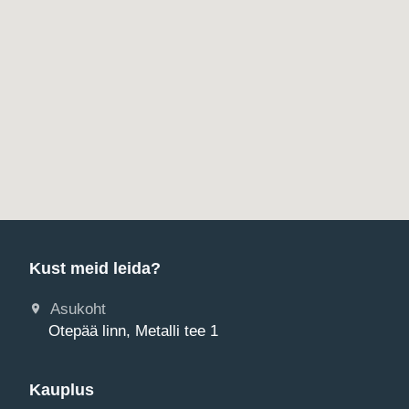
Kust meid leida?
Asukoht
Otepää linn, Metalli tee 1
Kauplus