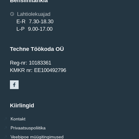
Bensiinitankla
Lahtiolekuajad
E-R 7.30-18.30
L-P 9.00-17.00
Techne Töökoda OÜ
Reg-nr: 10183361
KMKR nr: EE100492796
Kiirlingid
Kontakt
Privaatsuspoliitika
Veebipoe müügitingimused