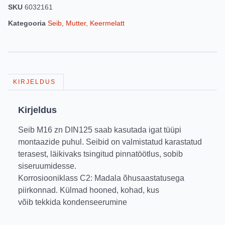
SKU
6032161
Kategooria
Seib, Mutter, Keermelatt
KIRJELDUS
Kirjeldus
Seib M16 zn DIN125 saab kasutada igat tüüpi
montaazide puhul. Seibid on valmistatud karastatud
terasest, läikivaks tsingitud pinnatöötlus, sobib
siseruumidesse.
Korrosiooniklass C2: Madala õhusaastatusega
piirkonnad. Külmad hooned, kohad, kus
võib tekkida kondenseerumine