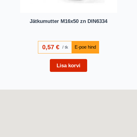
Jätkumutter M16x50 zn DIN6334
0,57
€
tk
Lisa korvi