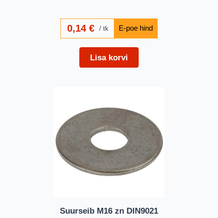
0,14
€
tk
Lisa korvi
Suurseib M16 zn DIN9021