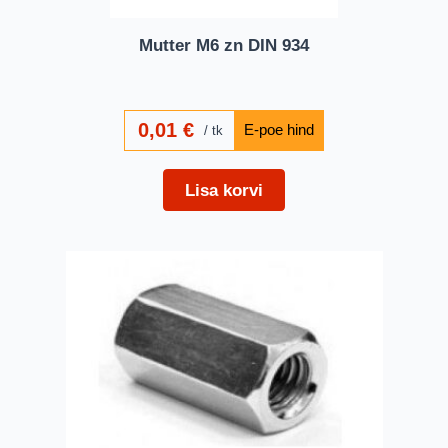
Mutter M6 zn DIN 934
0,01
€
tk
Lisa korvi