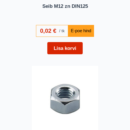
Seib M12 zn DIN125
0,02
€
tk
Lisa korvi