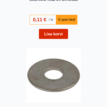
0,11
€
tk
Lisa korvi