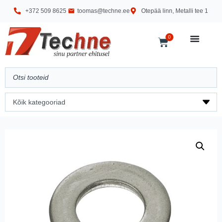
+372 509 8625
toomas@techne.ee
Otepää linn, Metalli tee 1
0