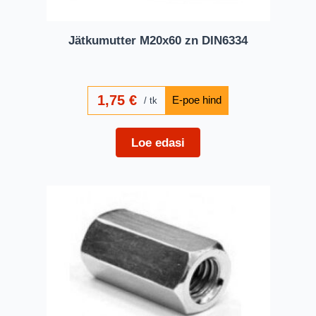
Jätkumutter M20x60 zn DIN6334
1,75
€
tk
Loe edasi