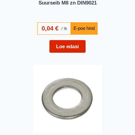
Suurseib M8 zn DIN9021
0,04
€
tk
Loe edasi