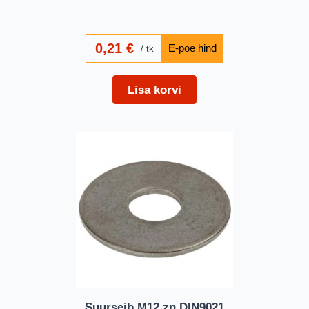
0,21
€
tk
Lisa korvi
Suurseib M12 zn DIN9021