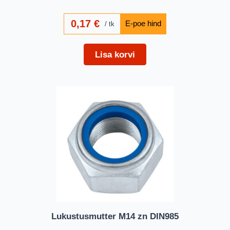
0,17
€
tk
Lisa korvi
Lukustusmutter M14 zn DIN985