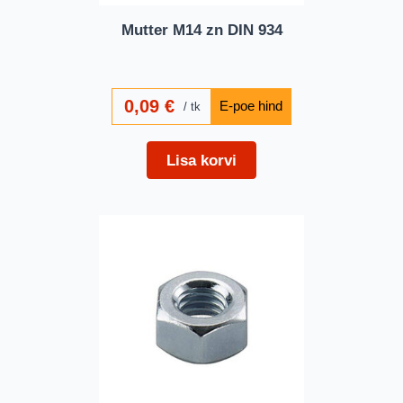
Mutter M14 zn DIN 934
0,09
€
tk
Lisa korvi