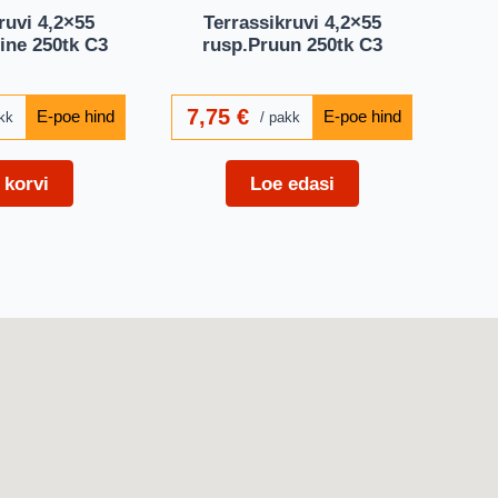
ruvi 4,2×55
Terrassikruvi 4,2×55
ine 250tk C3
rusp.Pruun 250tk C3
7,75
€
kk
pakk
 korvi
Loe edasi