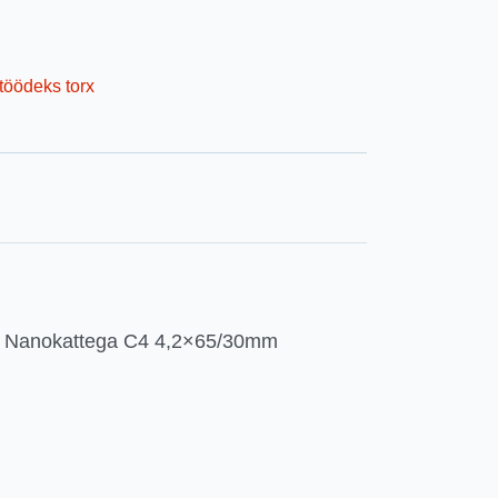
töödeks torx
vi Nanokattega C4 4,2×65/30mm