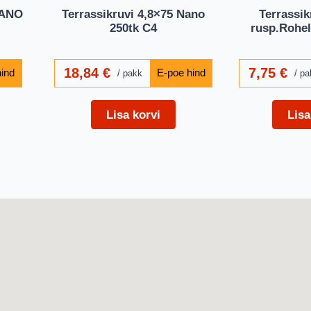
NANO
Terrassikruvi 4,8×75 Nano
Terrassik
250tk C4
rusp.Rohel
18,84
€
7,75
€
pakk
pa
Lisa korvi
Lisa