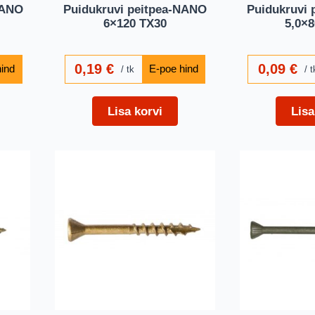
NANO
Puidukruvi peitpea-NANO
Puidukruvi
6×120 TX30
5,0×
0,19
€
0,09
€
tk
t
Lisa korvi
Lisa