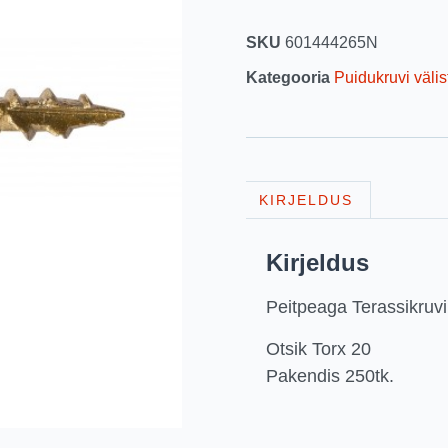
SKU
601444265N
Kategooria
Puidukruvi välis
KIRJELDUS
Kirjeldus
Peitpeaga Terassikru
Otsik Torx 20
Pakendis 250tk.