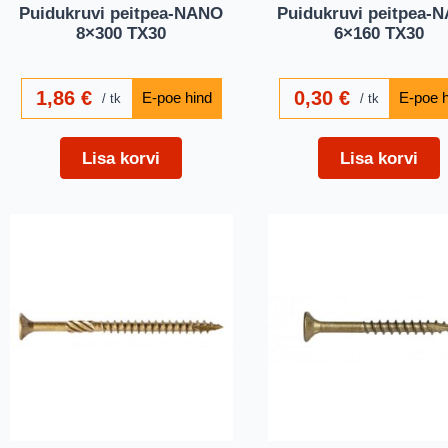
Puidukruvi peitpea-NANO
Puidukruvi peitpea-
8×300 TX30
6×160 TX30
1,86
€
0,30
€
tk
tk
Lisa korvi
Lisa korvi