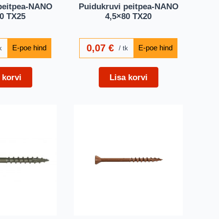
 peitpea-NANO
Puidukruvi peitpea-NANO
80 TX25
4,5×80 TX20
0,07
€
k
tk
 korvi
Lisa korvi