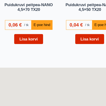
Puidukruvi peitpea-NANO
Puidukruvi peitpea-
4,5×70 TX20
4,5×50 TX20
0,06
€
0,04
€
tk
tk
Lisa korvi
Lisa korvi