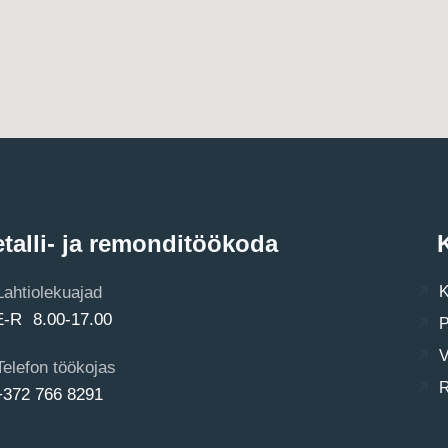
talli- ja remonditöökoda
K
Lahtiolekuajad
K
E-R 8.00-17.00
P
V
Telefon töökojas
R
+372 766 8291