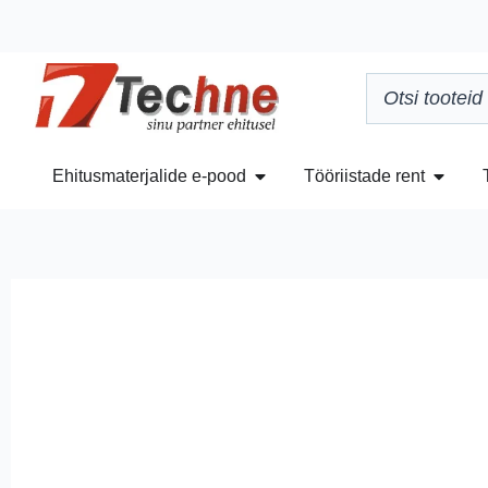
Ehitusmaterjalide e-pood
Tööriistade rent