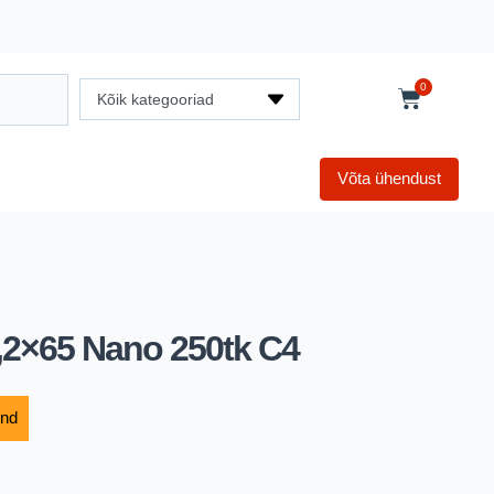
0
Kõik kategooriad
Võta ühendust
4,2×65 Nano 250tk C4