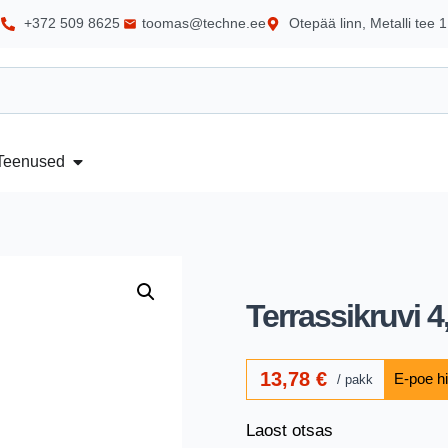
+372 509 8625
toomas@techne.ee
Otepää linn, Metalli tee 1
Teenused
Terrassikruvi 
13,78
€
pakk
Laost otsas