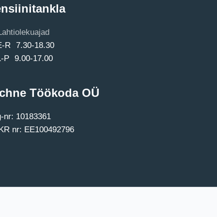
nsiinitankla
Lahtiolekuajad
E-R 7.30-18.30
L-P 9.00-17.00
chne Töökoda OÜ
-nr: 10183361
R nr: EE100492796