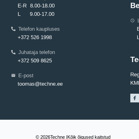
Be
E-R 8.00-18.00
L 9.00-17.00
Telefon kaupluses
+372 526 1998
Juhataja telefon
Te
+372 509 8625
Reg
E-post
KMK
toomas@techne.ee
© 2026
Techne |
Kõik õigused kaitstud