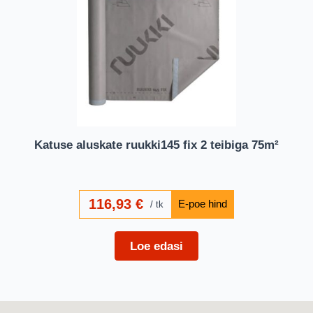
Katuse aluskate ruukki145 fix 2 teibiga 75m²
116,93
€
tk
Loe edasi