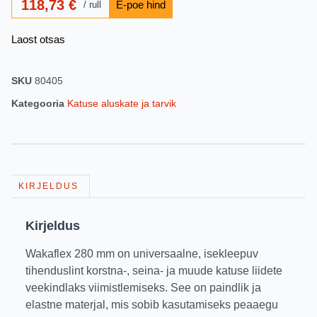
118,73
€
rull
Laost otsas
SKU
80405
Kategooria
Katuse aluskate ja tarvik
KIRJELDUS
Kirjeldus
Wakaflex 280 mm on universaalne, isekleepuv
tihenduslint korstna-, seina- ja muude katuse liidete
veekindlaks viimistlemiseks. See on paindlik ja
elastne materjal, mis sobib kasutamiseks peaaegu