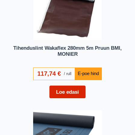
Tihenduslint Wakaflex 280mm 5m Pruun BMI,
MONIER
117,74
€
rull
Loe edasi