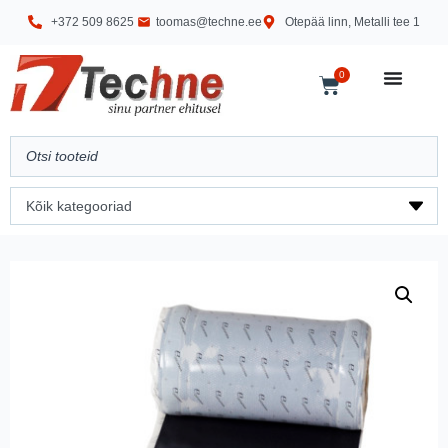
+372 509 8625
toomas@techne.ee
Otepää linn, Metalli tee 1
0