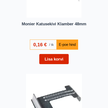
Monier Katusekivi Klamber 48mm
0,16
€
tk
Lisa korvi