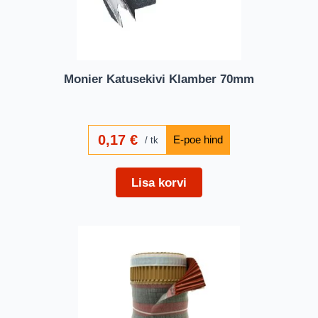
Monier Katusekivi Klamber 70mm
0,17
€
tk
Lisa korvi