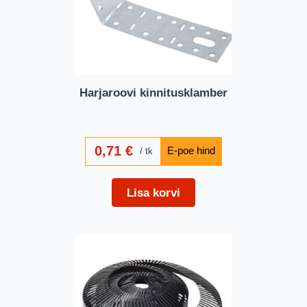
Harjaroovi kinnitusklamber
0,71
€
tk
Lisa korvi