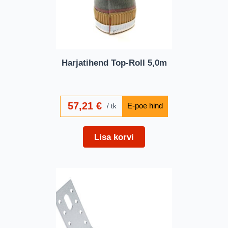
Harjatihend Top-Roll 5,0m
57,21
€
tk
Lisa korvi