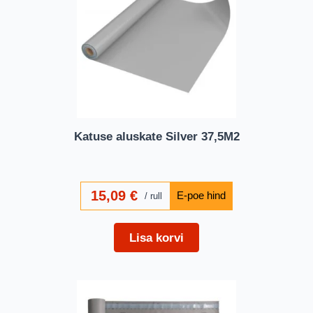
Katuse aluskate Silver 37,5M2
15,09
€
rull
Lisa korvi