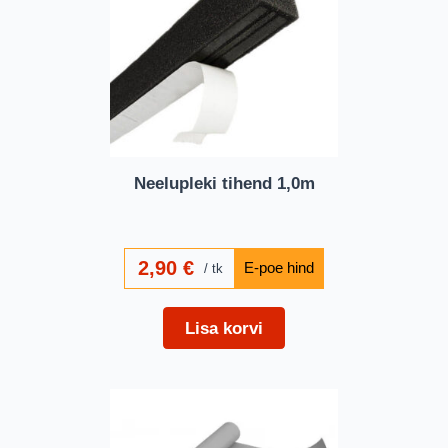
Neelupleki tihend 1,0m
2,90
€
tk
Lisa korvi