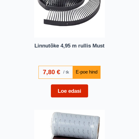
Linnutõke 4,95 m rullis Must
7,80
€
tk
Loe edasi