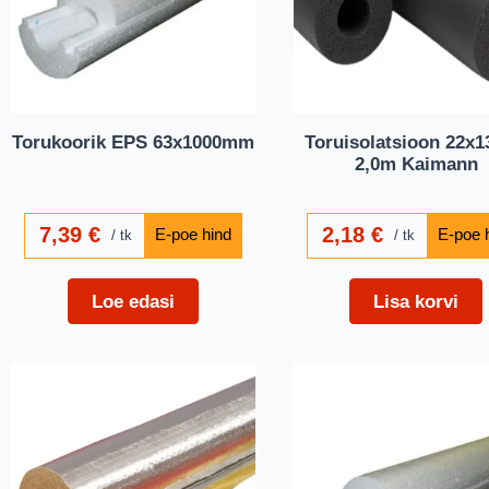
Torukoorik EPS 63x1000mm
Toruisolatsioon 22x
2,0m Kaimann
7,39
€
2,18
€
tk
tk
Loe edasi
Lisa korvi