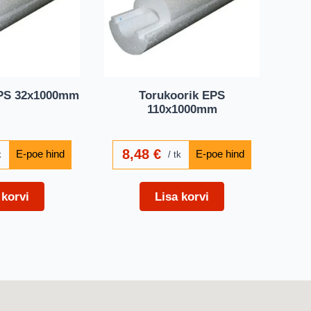
EPS 32x1000mm
Torukoorik EPS
110x1000mm
8,48
€
k
tk
 korvi
Lisa korvi