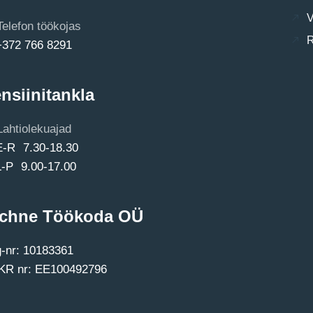
V
Telefon töökojas
R
+372 766 8291
nsiinitankla
Lahtiolekuajad
E-R 7.30-18.30
L-P 9.00-17.00
chne Töökoda OÜ
-nr: 10183361
R nr: EE100492796