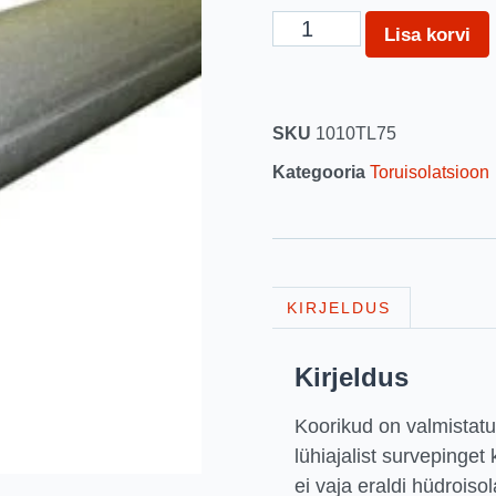
Lisa korvi
SKU
1010TL75
Kategooria
Toruisolatsioon
KIRJELDUS
Kirjeldus
Koorikud on valmistatu
lühiajalist survepinge
ei vaja eraldi hüdroiso