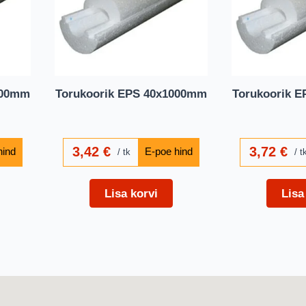
000mm
Torukoorik EPS 40x1000mm
Torukoorik 
3,42
€
3,72
€
tk
t
Lisa korvi
Lisa