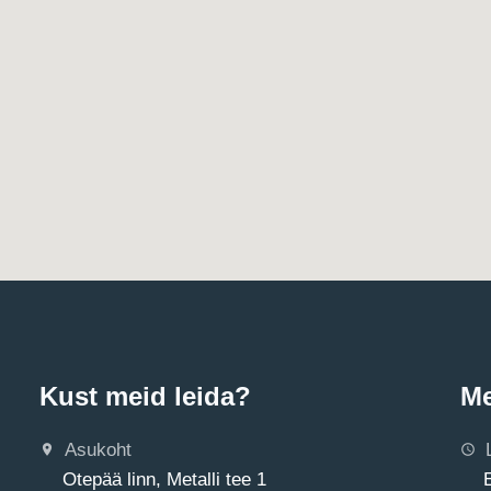
Kust meid leida?
Me
Asukoht
Otepää linn, Metalli tee 1