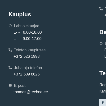
Kauplus
Lahtiolekuajad
Be
E-R 8.00-18.00
L 9.00-17.00
Telefon kaupluses
+372 526 1998
Juhataja telefon
Te
+372 509 8625
Reg
E-post
KMK
toomas@techne.ee