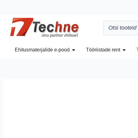
Ehitusmaterjalide e-pood
Tööriistade rent