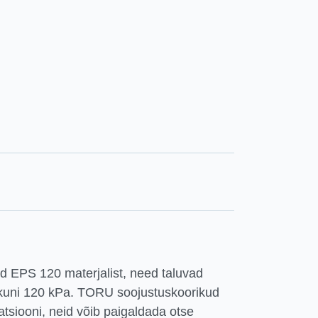
d EPS 120 materjalist, need taluvad
t kuni 120 kPa. TORU soojustuskoorikud
latsiooni, neid võib paigaldada otse