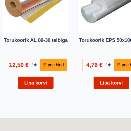
Torukoorik AL 89-30 teibiga
Torukoorik EPS 50x1
12,50
€
4,76
€
tk
tk
Lisa korvi
Lisa korvi