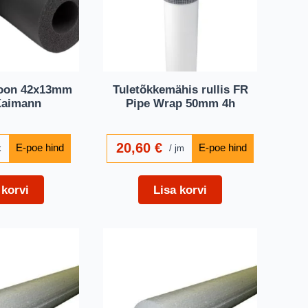
ioon 42x13mm
Tuletõkkemähis rullis FR
Kaimann
Pipe Wrap 50mm 4h
20,60
€
k
jm
 korvi
Lisa korvi