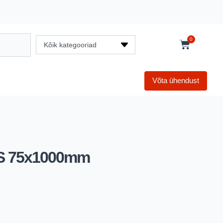
0
Kõik kategooriad
Võta ühendust
PS 75x1000mm