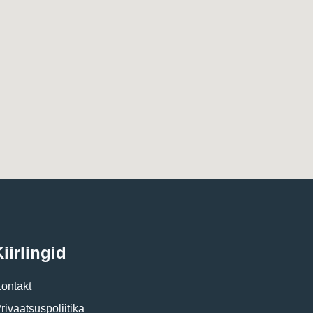
iirlingid
ontakt
rivaatsuspoliitika