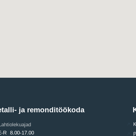
talli- ja remonditöökoda
K
Lahtiolekuajad
K
E-R 8.00-17.00
P