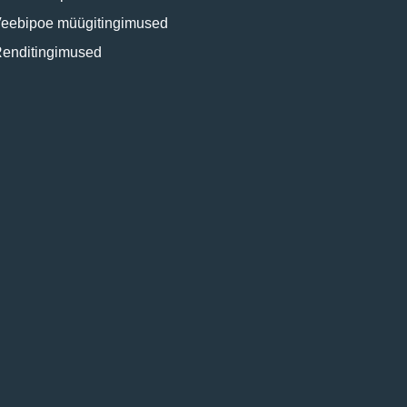
eebipoe müügitingimused
enditingimused