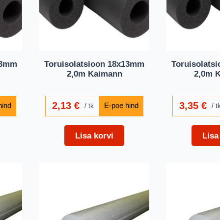
13mm
Toruisolatsioon 18x13mm
Toruisolats
2,0m Kaimann
2,0m 
2,13
€
3,35
€
tk
t
Lisa korvi
Lisa