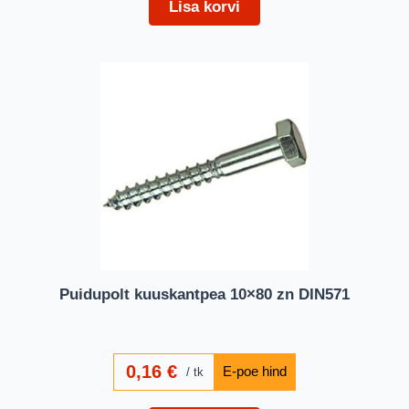
Lisa korvi
Puidupolt kuuskantpea 10×80 zn DIN571
0,16
€
tk