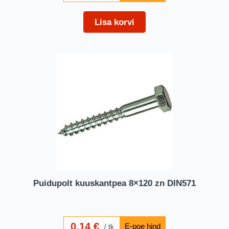
Lisa korvi
Puidupolt kuuskantpea 8×120 zn DIN571
0,14
€
tk