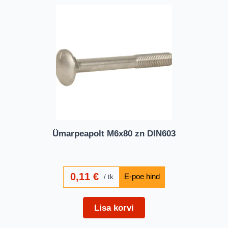
Ümarpeapolt M6x80 zn DIN603
0,11
€
tk
Lisa korvi