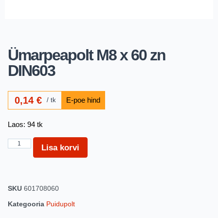
Ümarpeapolt M8 x 60 zn
DIN603
0,14
€
tk
Laos: 94 tk
Lisa korvi
SKU
601708060
Kategooria
Puidupolt