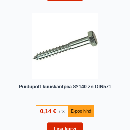
Puidupolt kuuskantpea 8×140 zn DIN571
0,14
€
tk
Lisa korvi