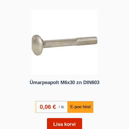
Ümarpeapolt M6x30 zn DIN603
0,06
€
tk
Lisa korvi