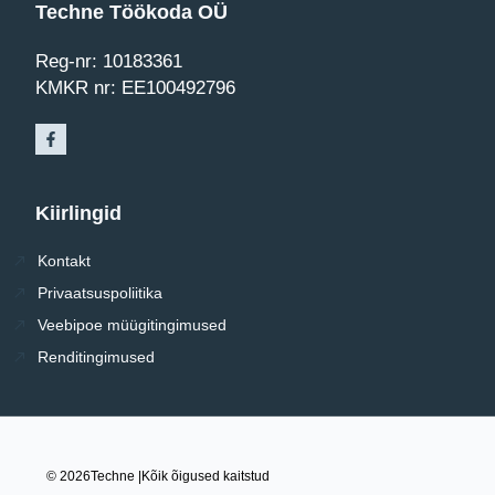
Techne Töökoda OÜ
Reg-nr: 10183361
KMKR nr: EE100492796
Kiirlingid
Kontakt
Privaatsuspoliitika
Veebipoe müügitingimused
Renditingimused
© 2026
Techne |
Kõik õigused kaitstud