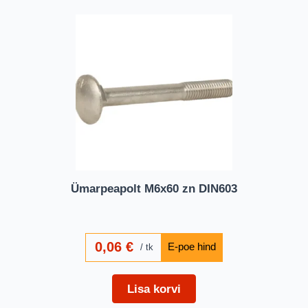
Ümarpeapolt M6x60 zn DIN603
0,06
€
tk
Lisa korvi