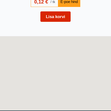
0,12
€
tk
Lisa korvi