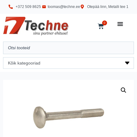
+372 509 8625
toomas@techne.ee
Otepää linn, Metalli tee 1
0