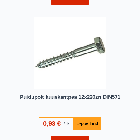
Puidupolt kuuskantpea 12x220zn DIN571
0,93
€
tk