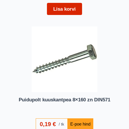
Lisa korvi
Puidupolt kuuskantpea 8×160 zn DIN571
0,19
€
tk