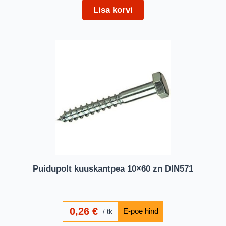
Lisa korvi
Puidupolt kuuskantpea 10×60 zn DIN571
0,26
€
tk