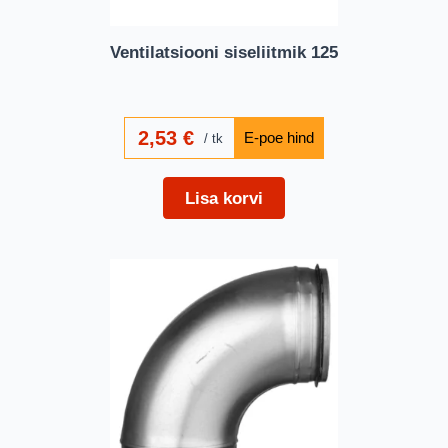
Ventilatsiooni siseliitmik 125
2,53
€
tk
Lisa korvi