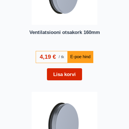
Ventilatsiooni otsakork 160mm
4,19
€
tk
Lisa korvi