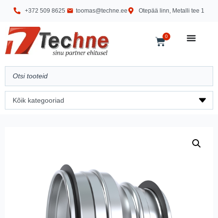
+372 509 8625
toomas@techne.ee
Otepää linn, Metalli tee 1
0