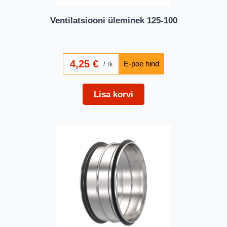
Ventilatsiooni üleminek 125-100
4,25
€
tk
Lisa korvi