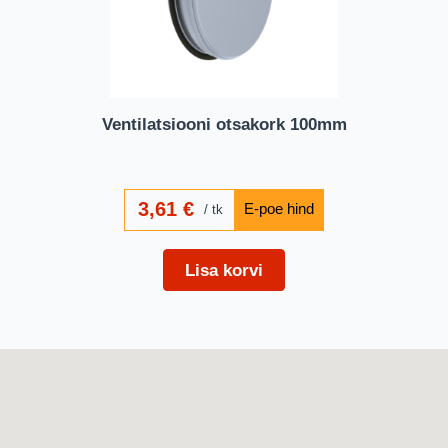
Ventilatsiooni otsakork 100mm
3,61
€
tk
Lisa korvi