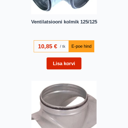
Ventilatsiooni kolmik 125/125
10,85
€
tk
Lisa korvi