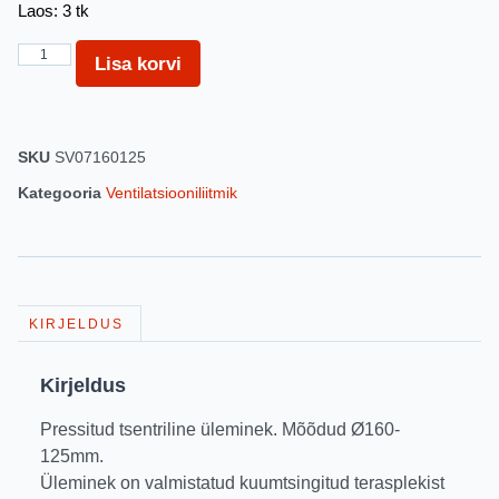
Laos: 3 tk
Lisa korvi
SKU
SV07160125
Kategooria
Ventilatsiooniliitmik
KIRJELDUS
Kirjeldus
Pressitud tsentriline üleminek. Mõõdud Ø160-
125mm.
Üleminek on valmistatud kuumtsingitud terasplekist