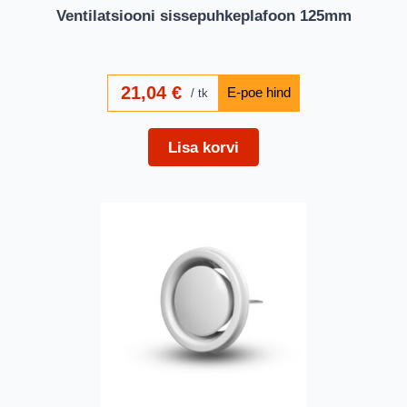
Ventilatsiooni sissepuhkeplafoon 125mm
21,04
€
tk
Lisa korvi