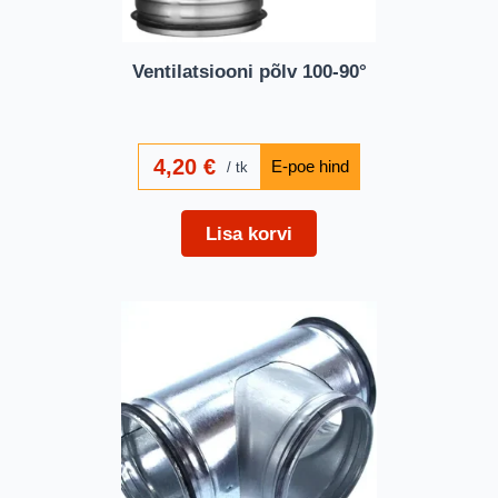
Ventilatsiooni põlv 100-90°
4,20
€
tk
Lisa korvi