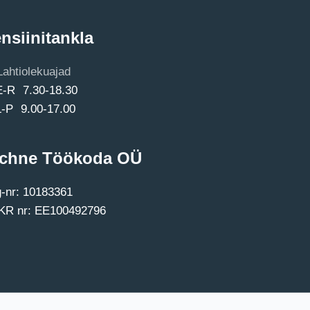
nsiinitankla
Lahtiolekuajad
E-R 7.30-18.30
L-P 9.00-17.00
chne Töökoda OÜ
-nr: 10183361
R nr: EE100492796