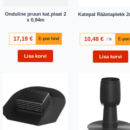
Onduline pruun kat.plaat 2
Katepal Räästaplekk 2
x 0,94m
17,19
€
10,48
€
tk
Lisa korvi
Lisa korvi