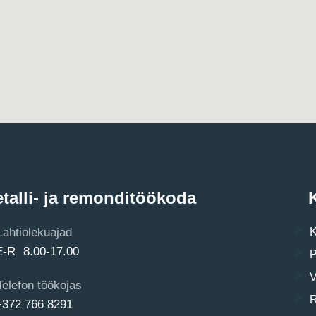
talli- ja remonditöökoda
K
Lahtiolekuajad
K
E-R 8.00-17.00
P
V
Telefon töökojas
R
+372 766 8291