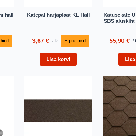
m hall
Katepal harjaplaat KL Hall
Katusekate 
SBS aluskiht
3,67
€
55,90
€
tk
Lisa korvi
Lisa