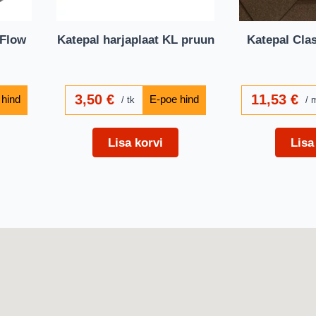
 Flow
Katepal harjaplaat KL pruun
Katepal Cla
3,50
€
11,53
€
tk
Lisa korvi
Lisa