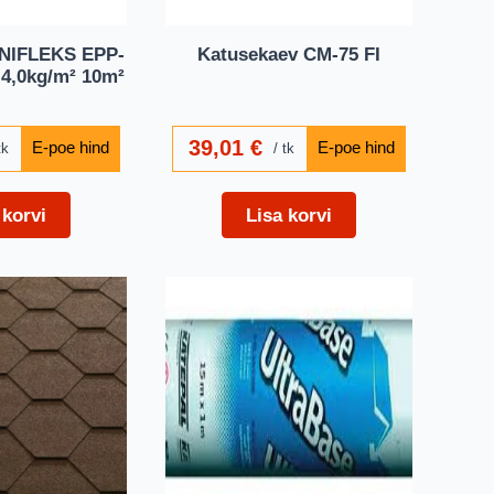
UNIFLEKS EPP-
Katusekaev CM-75 FI
 4,0kg/m² 10m²
39,01
€
tk
tk
 korvi
Lisa korvi