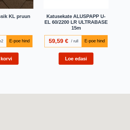
ssik KL pruun
Katusekate ALUSPAPP U-
EL 60/2200 LR ULTRABASE
15m
59,59
€
m2
rull
 korvi
Loe edasi