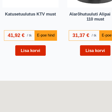
Katusetuulutus KTV must
Alarõhutuuluti Alipai
110 must
41,92
€
31,37
€
tk
tk
Lisa korvi
Lisa korvi