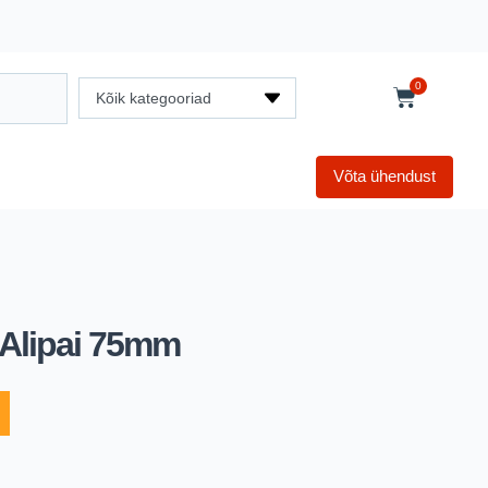
0
Kõik kategooriad
Võta ühendust
 Alipai 75mm