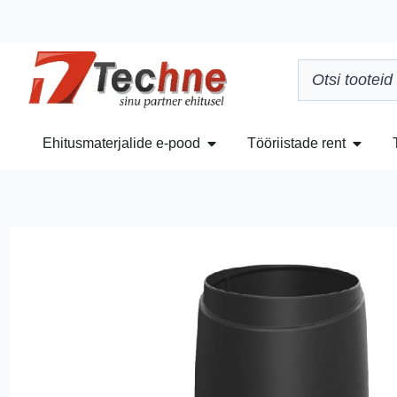
Ehitusmaterjalide e-pood
Tööriistade rent