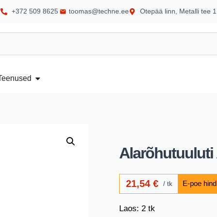
+372 509 8625
toomas@techne.ee
Otepää linn, Metalli tee 1
Teenused
Alarõhutuuluti
21,54
€
tk
Laos: 2 tk