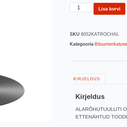
Lisa korvi
SKU
8052KATROCHAL
Kategooria
Bituumenkatus
KIRJELDUS
Kirjeldus
ALARÕHUTUULUTI O
ETTENÄHTUD TOOD