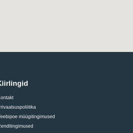
iirlingid
ontakt
rivaatsuspoliitika
eebipoe müügitingimused
enditingimused