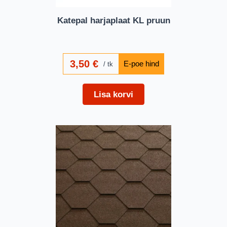
Katepal harjaplaat KL pruun
3,50
€
tk
Lisa korvi