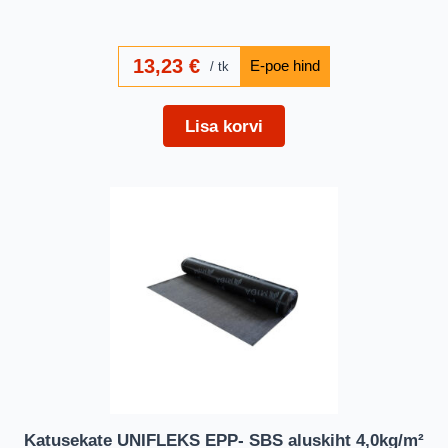
13,23
€
tk
Lisa korvi
Katusekate UNIFLEKS EPP- SBS aluskiht 4,0kg/m²