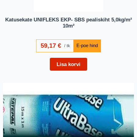
Katusekate UNIFLEKS EKP- SBS pealiskiht 5,0kg/m²
10m²
59,17
€
tk
Lisa korvi