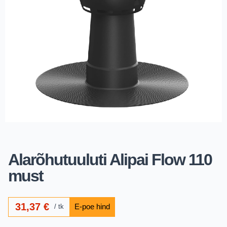
Alarõhutuuluti Alipai Flow 110
must
31,37
€
tk