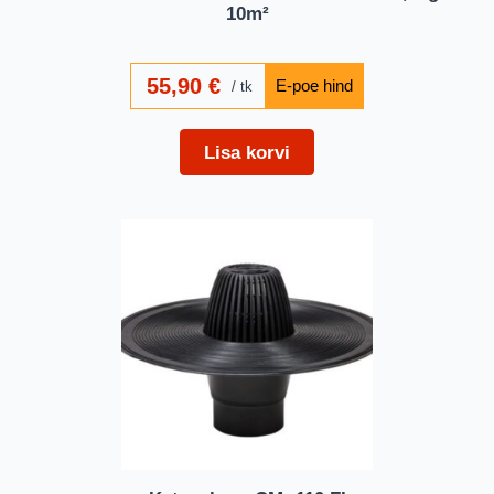
10m²
55,90
€
tk
Lisa korvi