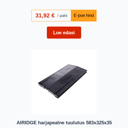
31,92
€
pakk
Loe edasi
AIRIDGE harjapealne tuulutus 583x325x35