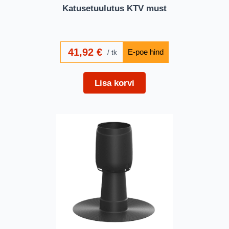
Katusetuulutus KTV must
41,92
€
tk
Lisa korvi