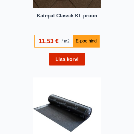
Katepal Classik KL pruun
11,53
€
m2
Lisa korvi