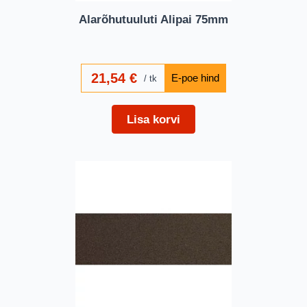
Alarõhutuuluti Alipai 75mm
21,54
€
tk
Lisa korvi