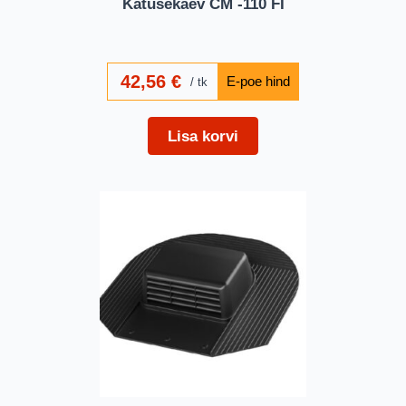
Katusekaev CM -110 FI
42,56
€
tk
Lisa korvi