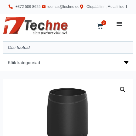
+372 509 8625
toomas@techne.ee
Otepää linn, Metalli tee 1
0