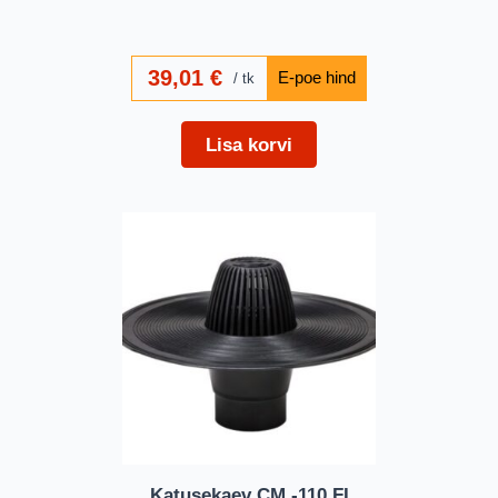
39,01
€
tk
Lisa korvi
Katusekaev CM -110 FI