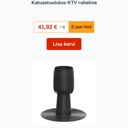
Katusetuulutus KTV roheline
41,92
€
tk
Lisa korvi