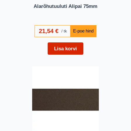
Alarõhutuuluti Alipai 75mm
21,54
€
tk
Lisa korvi