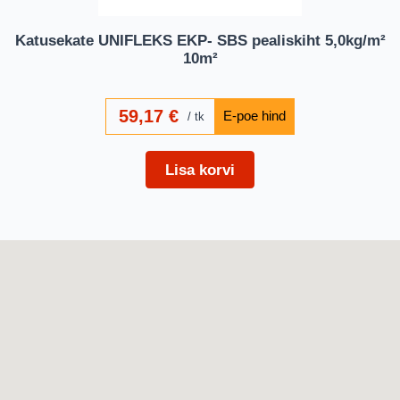
Katusekate UNIFLEKS EKP- SBS pealiskiht 5,0kg/m²
10m²
59,17
€
tk
Lisa korvi