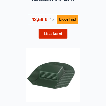
42,56
€
tk
Lisa korvi