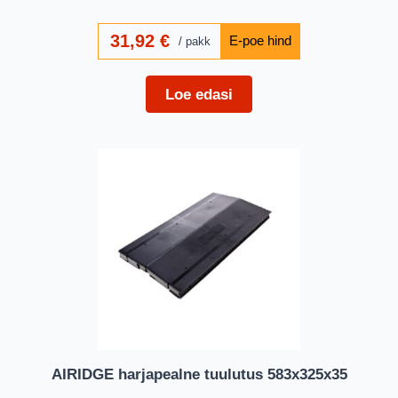
31,92
€
pakk
Loe edasi
AIRIDGE harjapealne tuulutus 583x325x35