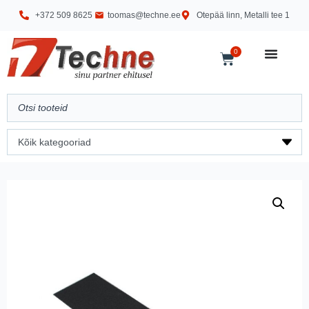
+372 509 8625
toomas@techne.ee
Otepää linn, Metalli tee 1
0