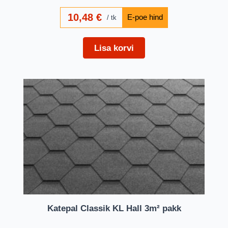
10,48
€
tk
Lisa korvi
Katepal Classik KL Hall 3m² pakk