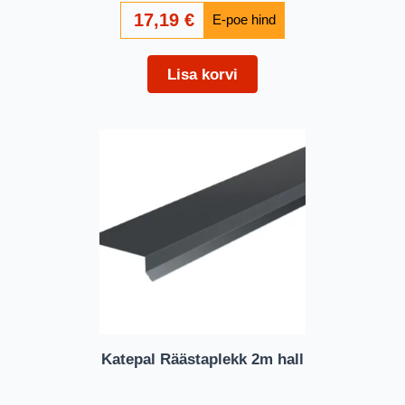
17,19
€
Lisa korvi
Katepal Räästaplekk 2m hall