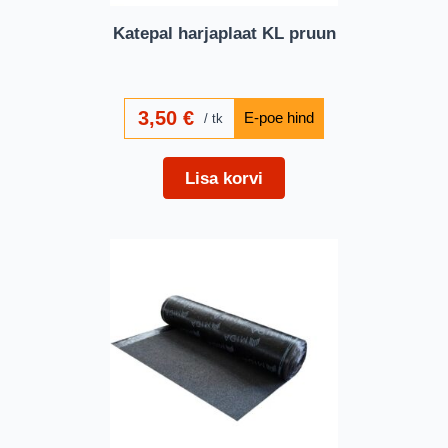
Katepal harjaplaat KL pruun
3,50
€
tk
Lisa korvi