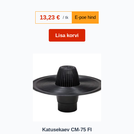
13,23
€
tk
Lisa korvi
Katusekaev CM-75 FI