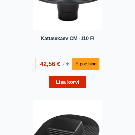
Katusekaev CM -110 FI
42,56
€
tk
Lisa korvi