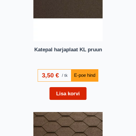
Katepal harjaplaat KL pruun
3,50
€
tk
Lisa korvi