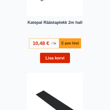
Katepal Räästaplekk 2m hall
10,48
€
tk
Lisa korvi