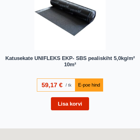
Katusekate UNIFLEKS EKP- SBS pealiskiht 5,0kg/m²
10m²
59,17
€
tk
Lisa korvi