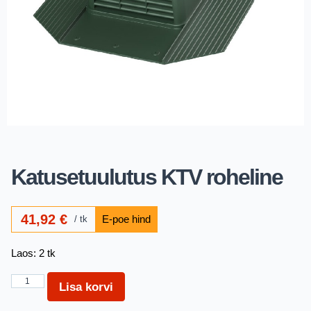
Katusetuulutus KTV roheline
41,92
€
tk
Laos: 2 tk
Lisa korvi