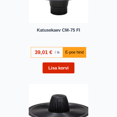
Katusekaev CM-75 FI
39,01
€
tk
Lisa korvi