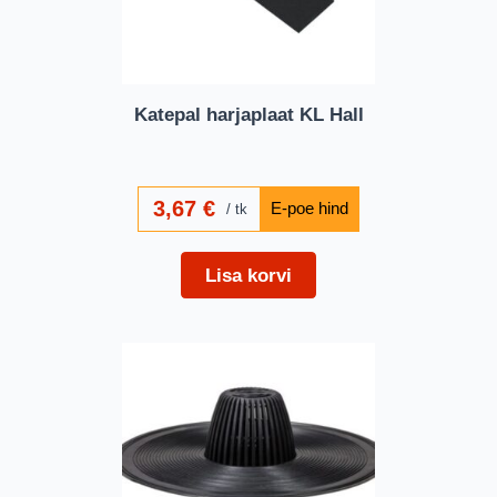
Katepal harjaplaat KL Hall
3,67
€
tk
Lisa korvi