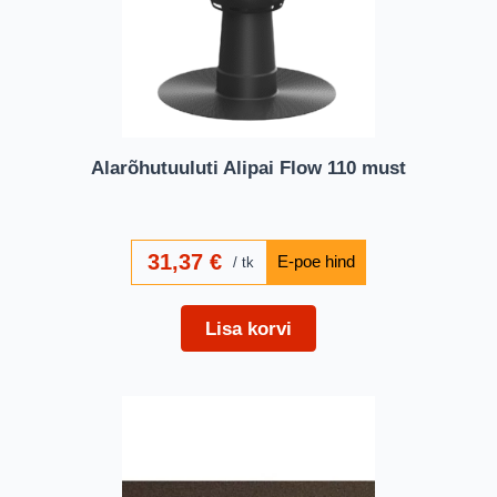
Alarõhutuuluti Alipai Flow 110 must
31,37
€
tk
Lisa korvi