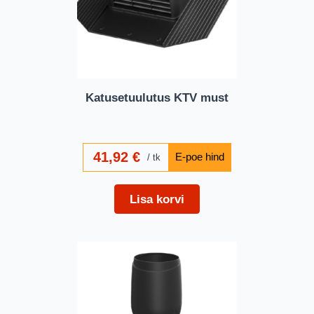
Katusetuulutus KTV must
41,92
€
tk
Lisa korvi