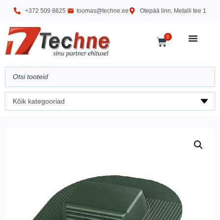
+372 509 8625
toomas@techne.ee
Otepää linn, Metalli tee 1
0