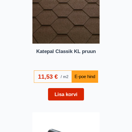
Katepal Classik KL pruun
11,53
€
m2
Lisa korvi