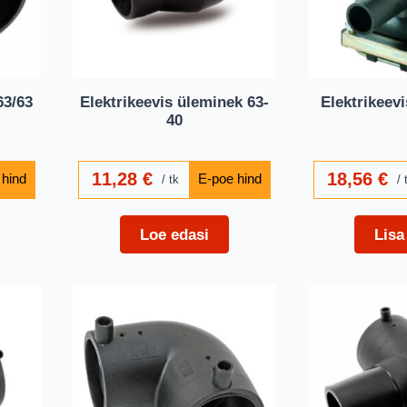
63/63
Elektrikeevis üleminek 63-
Elektrikeevi
40
11,28
€
18,56
€
tk
Loe edasi
Lisa