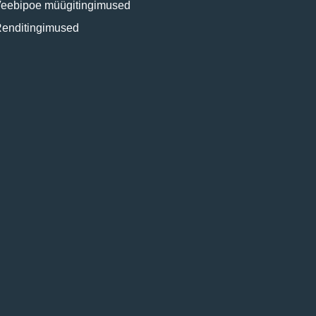
eebipoe müügitingimused
enditingimused