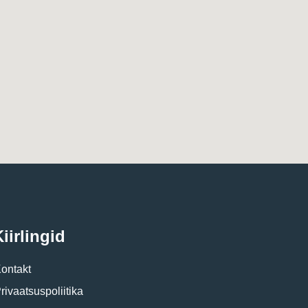
iirlingid
ontakt
rivaatsuspoliitika