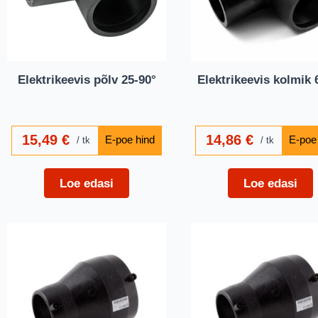
Elektrikeevis põlv 25-90°
Elektrikeevis kolmik 
15,49
€
14,86
€
tk
tk
Loe edasi
Loe edasi