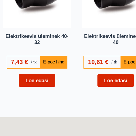
Elektrikeevis üleminek 40-
Elektrikeevis ülemine
32
40
7,43
€
10,61
€
tk
tk
Loe edasi
Loe edasi