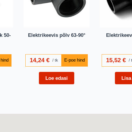
k 50-
Elektrikeevis põlv 63-90°
Elektrikeev
14,24
€
15,52
€
tk
Loe edasi
Lisa