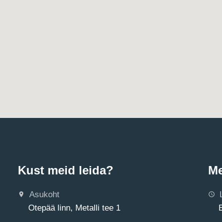
Kust meid leida?
Me
Asukoht
Otepää linn, Metalli tee 1