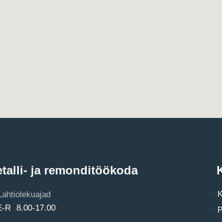
talli- ja remonditöökoda
K
Lahtiolekuajad
K
E-R 8.00-17.00
P