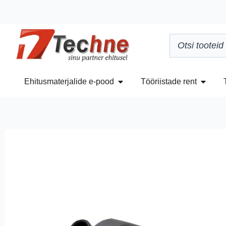
Ehitusmaterjalide e-pood
Tööriistade rent