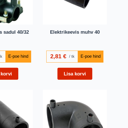
s sadul 40/32
Elektrikeevis muhv 40
2,81
€
tk
tk
 korvi
Lisa korvi