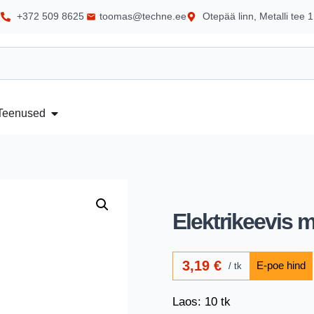
+372 509 8625
toomas@techne.ee
Otepää linn, Metalli tee 1
Teenused
Elektrikeevis 
3,19
€
tk
Laos: 10 tk