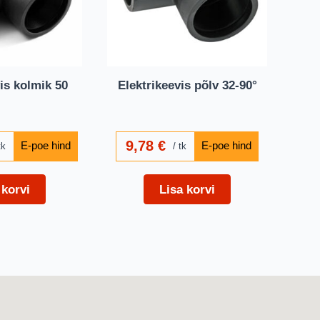
is kolmik 50
Elektrikeevis põlv 32-90°
9,78
€
tk
tk
 korvi
Lisa korvi