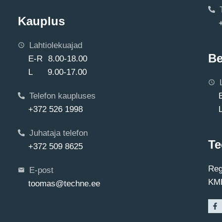
Kauplus
Lahtiolekuajad
Be
E-R 8.00-18.00
L 9.00-17.00
Telefon kaupluses
+372 526 1998
Juhataja telefon
Te
+372 509 8625
Reg
E-post
KMK
toomas@techne.ee