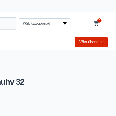
0
Kõik kategooriad
Võta ühendust
muhv 32