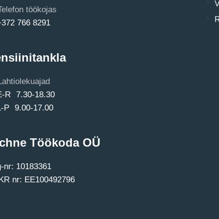
V
Telefon töökojas
R
+372 766 8291
nsiinitankla
Lahtiolekuajad
E-R 7.30-18.30
L-P 9.00-17.00
chne Töökoda OÜ
-nr: 10183361
R nr: EE100492796