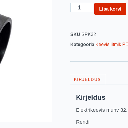
Lisa korvi
SKU
SPK32
Kategooria
Keevisliitmik P
KIRJELDUS
Kirjeldus
Elektrikeevis muhv 3
Rendi