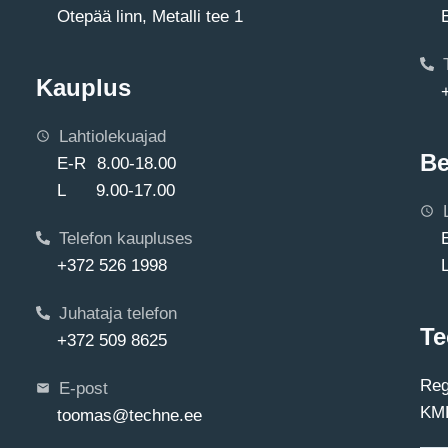
Otepää linn, Metalli tee 1
Kauplus
Lahtiolekuajad
Be
E-R 8.00-18.00
L 9.00-17.00
Telefon kaupluses
+372 526 1998
Juhataja telefon
Te
+372 509 8625
Reg
E-post
KMK
toomas@techne.ee