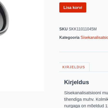
Lisa korvi
SKU
SKK11011045M
Kategooria
Sisekanalisatsio
KIRJELDUS
Kirjeldus
Sisekanalisatsiooni mu
tihendiga muhv. Kolm
nurgaga on mõeldud 1