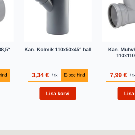
8,5°
Kan. Kolmik 110x50x45° hall
Kan. Muhvk
110x110
3,34
€
7,99
€
tk
t
Lisa korvi
Lisa