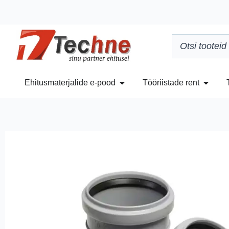
Ehitusmaterjalide e-pood
Tööriistade rent