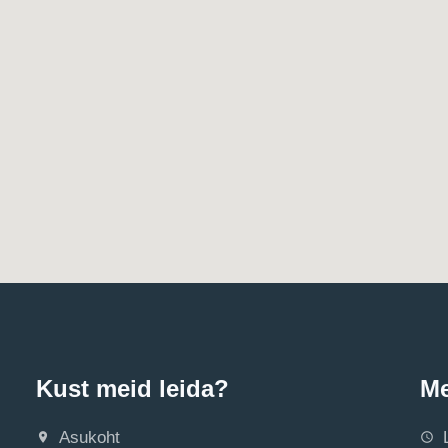
Kust meid leida?
Me
Asukoht