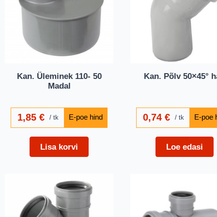
Kan. Üleminek 110- 50
Kan. Põlv 50×45° h
Madal
1,85
€
0,74
€
tk
tk
Lisa korvi
Loe edasi