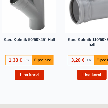
Kan. Kolmik 50/50×45° Hall
Kan. Kolmik 110/50×8
hall
1,38
€
3,20
€
tk
tk
Lisa korvi
Lisa korvi