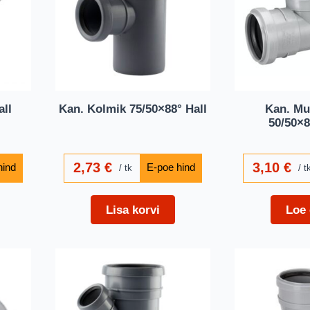
all
Kan. Kolmik 75/50×88° Hall
Kan. Mu
50/50×8
2,73
€
3,10
€
tk
t
Lisa korvi
Loe 