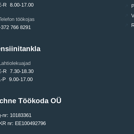
E-R 8.00-17.00
P
V
Telefon töökojas
R
+372 766 8291
nsiinitankla
Lahtiolekuajad
E-R 7.30-18.30
L-P 9.00-17.00
chne Töökoda OÜ
-nr: 10183361
R nr: EE100492796