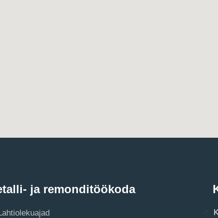
talli- ja remonditöökoda
K
Lahtiolekuajad
K