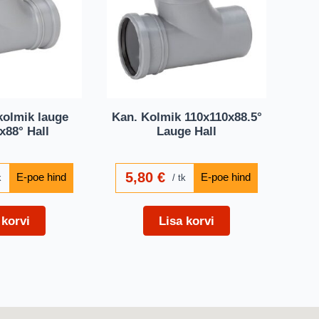
olmik lauge
Kan. Kolmik 110x110x88.5°
x88° Hall
Lauge Hall
5,80
€
k
tk
 korvi
Lisa korvi