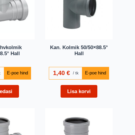
hvkolmik
Kan. Kolmik 50/50×88.5°
8.5° Hall
Hall
1,40
€
k
tk
edasi
Lisa korvi