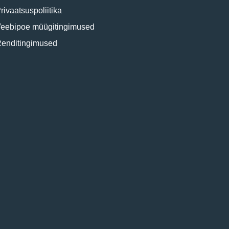
rivaatsuspoliitika
eebipoe müügitingimused
enditingimused