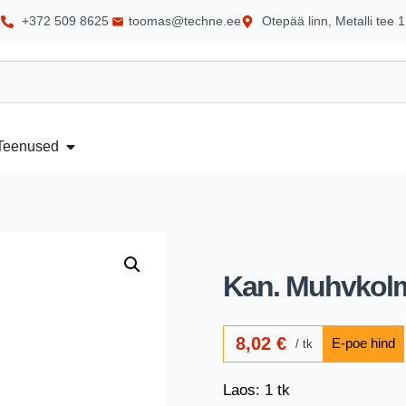
+372 509 8625
toomas@techne.ee
Otepää linn, Metalli tee 1
Teenused
Kan. Muhvkolmi
8,02
€
tk
Laos: 1 tk