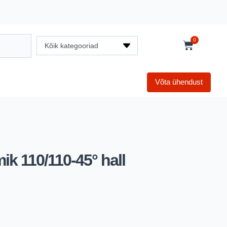
0
Kõik kategooriad
Võta ühendust
k 110/110-45° hall