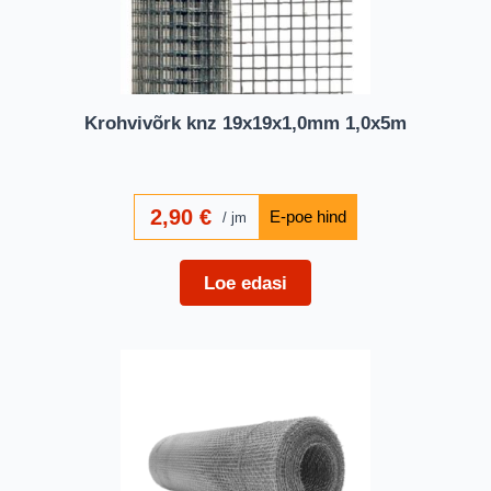
Krohvivõrk knz 19x19x1,0mm 1,0x5m
2,90
€
jm
Loe edasi