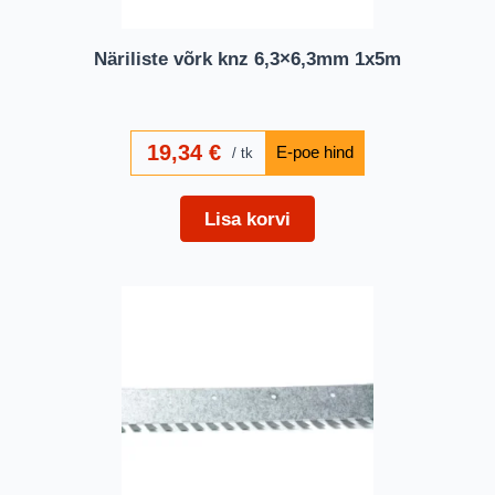
Näriliste võrk knz 6,3×6,3mm 1x5m
19,34
€
tk
Lisa korvi