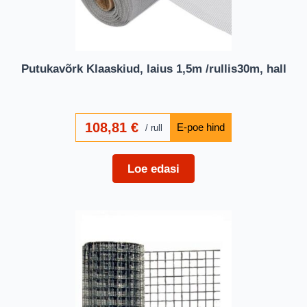
Putukavõrk Klaaskiud, laius 1,5m /rullis30m, hall
108,81
€
rull
Loe edasi