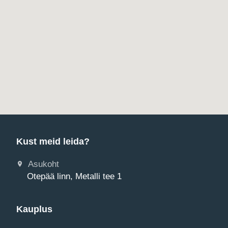
Kust meid leida?
Asukoht
Otepää linn, Metalli tee 1
Kauplus