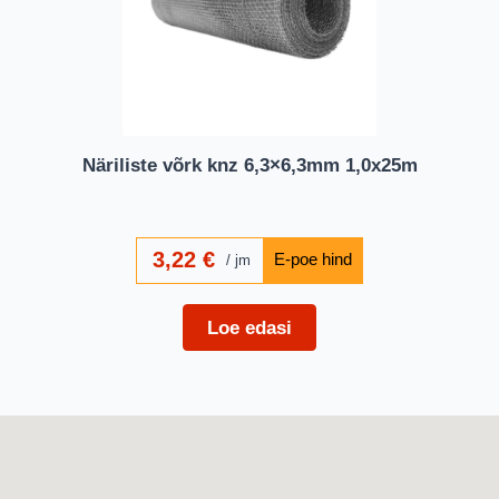
Näriliste võrk knz 6,3×6,3mm 1,0x25m
3,22
€
jm
Loe edasi