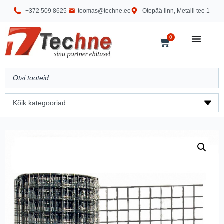
+372 509 8625
toomas@techne.ee
Otepää linn, Metalli tee 1
0