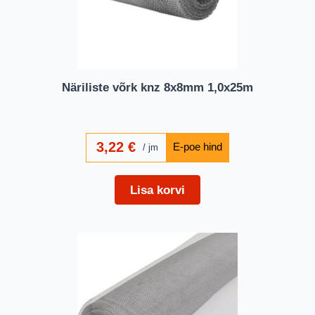
Näriliste võrk knz 8x8mm 1,0x25m
3,22
€
jm
Lisa korvi