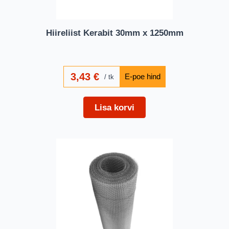
Hiireliist Kerabit 30mm x 1250mm
3,43
€
tk
Lisa korvi