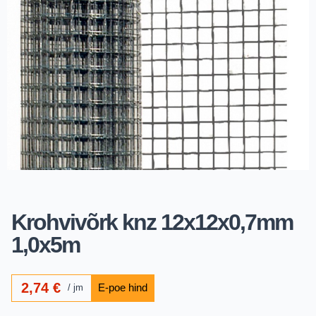
Krohvivõrk knz 12x12x0,7mm
1,0x5m
2,74
€
jm