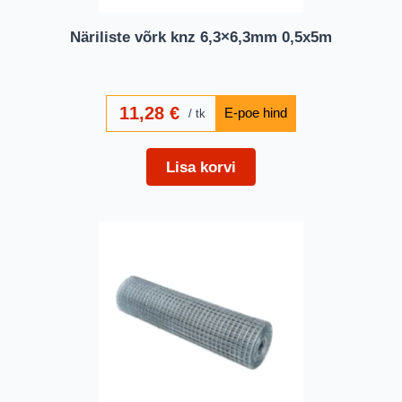
Näriliste võrk knz 6,3×6,3mm 0,5x5m
11,28
€
tk
Lisa korvi