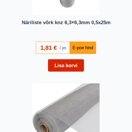
Näriliste võrk knz 6,3×6,3mm 0,5x25m
1,81
€
jm
Lisa korvi