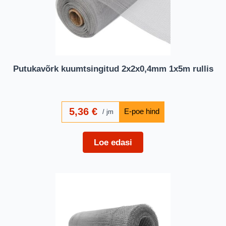
Putukavõrk kuumtsingitud 2x2x0,4mm 1x5m rullis
5,36
€
jm
Loe edasi