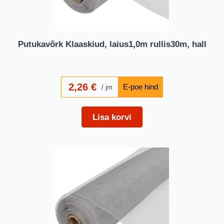
Putukavõrk Klaaskiud, laius1,0m rullis30m, hall
2,26
€
jm
Lisa korvi