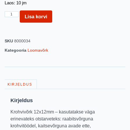
Laos: 10 jm
Lisa korvi
SKU
8000034
Kategooria
Loomavõrk
KIRJELDUS
Kirjeldus
Krohvivõrk 12x12mm – kasutatakse väga
erinevateks otstarveteks: raabitsvõrguna
krohvitöödel, kaitsevõrguna avade ette,