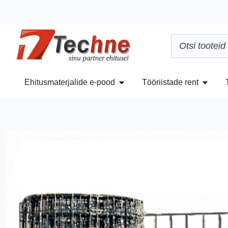
Ehitusmaterjalide e-pood
Tööriistade rent