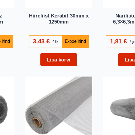
z
Hiireliist Kerabit 30mm x
Närilist
5m
1250mm
6,3×6,3
3,43
€
1,81
€
tk
j
Lisa korvi
Lisa