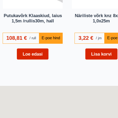
Putukavõrk Klaaskiud, laius
Näriliste võrk knz 
1,5m /rullis30m, hall
1,0x25m
108,81
€
3,22
€
rull
jm
Loe edasi
Lisa korvi