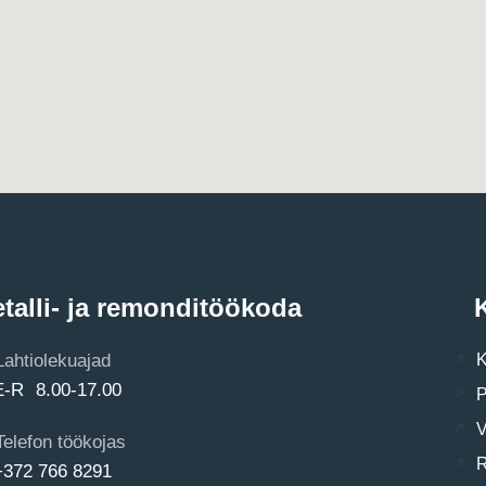
talli- ja remonditöökoda
K
Lahtiolekuajad
K
E-R 8.00-17.00
P
V
Telefon töökojas
R
+372 766 8291