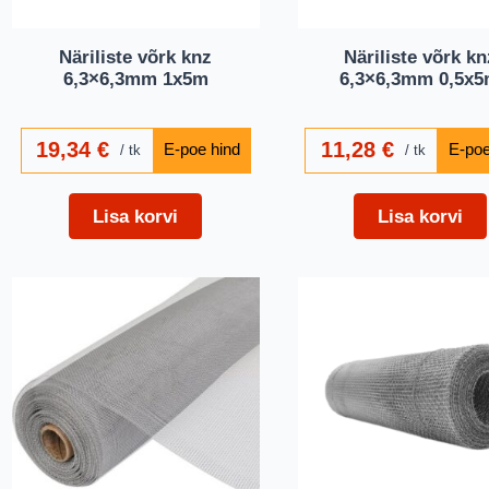
Näriliste võrk knz
Näriliste võrk kn
6,3×6,3mm 1x5m
6,3×6,3mm 0,5x
19,34
€
11,28
€
tk
tk
Lisa korvi
Lisa korvi