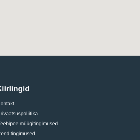
iirlingid
ontakt
rivaatsuspoliitika
eebipoe müügitingimused
enditingimused