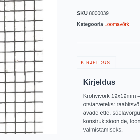
SKU
8000039
Kategooria
Loomavõrk
KIRJELDUS
Kirjeldus
Krohvivõrk 19x19mm –
otstarveteks: raabitsv
avade ette, sõelavõrgu
konstruktsioonide, lo
valmistamiseks.