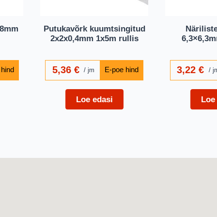
8x8mm
Putukavõrk kuumtsingitud
Närilist
2x2x0,4mm 1x5m rullis
6,3×6,3
5,36
€
3,22
€
jm
j
Loe edasi
Loe