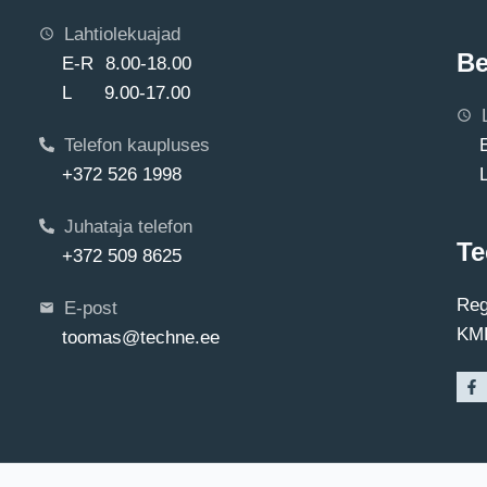
Lahtiolekuajad
Be
E-R 8.00-18.00
L 9.00-17.00
Telefon kaupluses
+372 526 1998
Juhataja telefon
Te
+372 509 8625
Reg
E-post
KMK
toomas@techne.ee