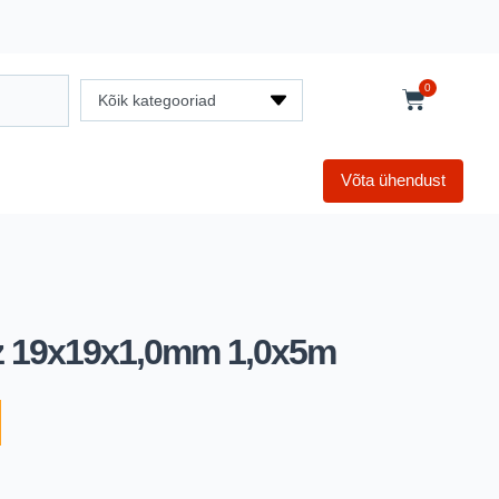
0
Kõik kategooriad
Võta ühendust
z 19x19x1,0mm 1,0x5m