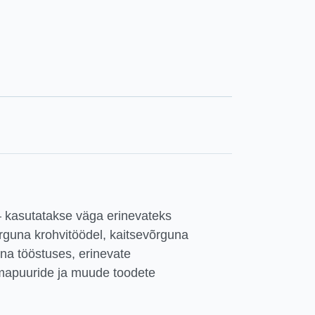
 kasutatakse väga erinevateks
õrguna krohvitöödel, kaitsevõrguna
na tööstuses, erinevate
omapuuride ja muude toodete