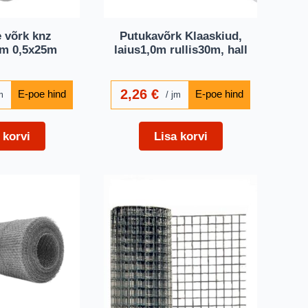
e võrk knz
Putukavõrk Klaaskiud,
mm 0,5x25m
laius1,0m rullis30m, hall
2,26
€
m
jm
 korvi
Lisa korvi