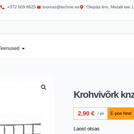
+372 509 8625
toomas@techne.ee
Otepää linn, Metalli tee 1
Teenused
Krohvivõrk kn
2,90
€
jm
Laost otsas