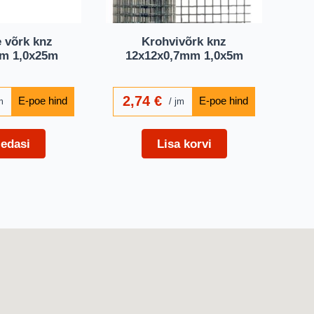
e võrk knz
Krohvivõrk knz
mm 1,0x25m
12x12x0,7mm 1,0x5m
2,74
€
m
jm
 edasi
Lisa korvi