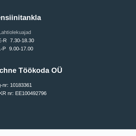
nsiinitankla
Lahtiolekuajad
E-R 7.30-18.30
L-P 9.00-17.00
chne Töökoda OÜ
-nr: 10183361
R nr: EE100492796