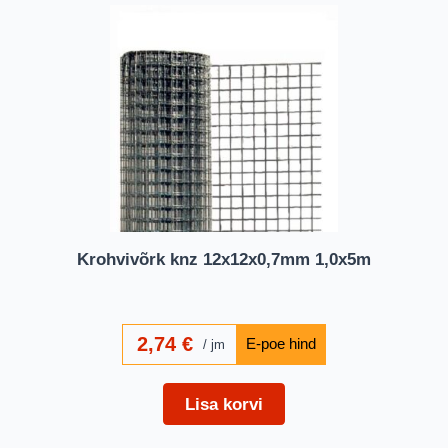
Krohvivõrk knz 12x12x0,7mm 1,0x5m
2,74
€
jm
Lisa korvi