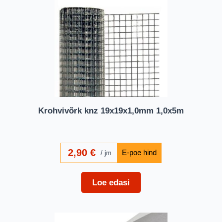
Krohvivõrk knz 19x19x1,0mm 1,0x5m
2,90
€
jm
Loe edasi