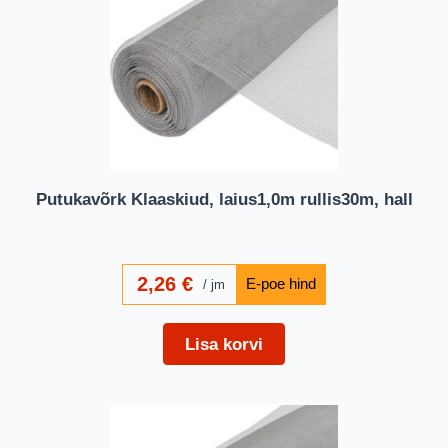
Putukavõrk Klaaskiud, laius1,0m rullis30m, hall
2,26
€
jm
Lisa korvi