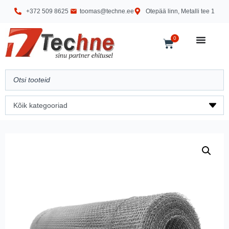
+372 509 8625
toomas@techne.ee
Otepää linn, Metalli tee 1
0