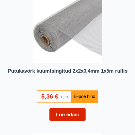
Putukavõrk kuumtsingitud 2x2x0,4mm 1x5m rullis
5,36
€
jm
Loe edasi