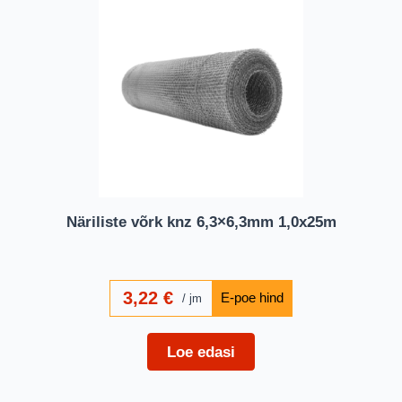
Näriliste võrk knz 6,3×6,3mm 1,0x25m
3,22
€
jm
Loe edasi