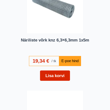
Näriliste võrk knz 6,3×6,3mm 1x5m
19,34
€
tk
Lisa korvi