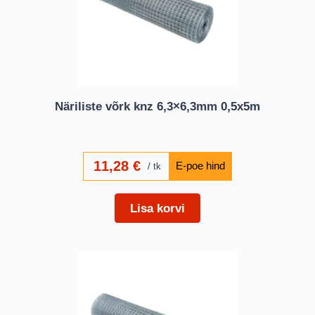
Näriliste võrk knz 6,3×6,3mm 0,5x5m
11,28
€
tk
Lisa korvi