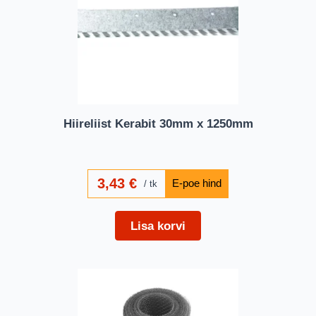
Hiireliist Kerabit 30mm x 1250mm
3,43
€
tk
Lisa korvi