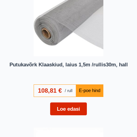
Putukavõrk Klaaskiud, laius 1,5m /rullis30m, hall
108,81
€
rull
Loe edasi