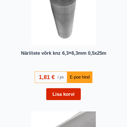
Näriliste võrk knz 6,3×6,3mm 0,5x25m
1,81
€
jm
Lisa korvi