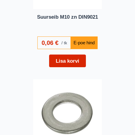
Suurseib M10 zn DIN9021
0,06
€
tk
Lisa korvi