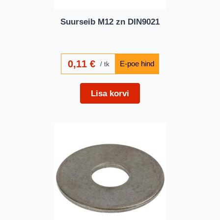
Suurseib M12 zn DIN9021
0,11
€
tk
Lisa korvi