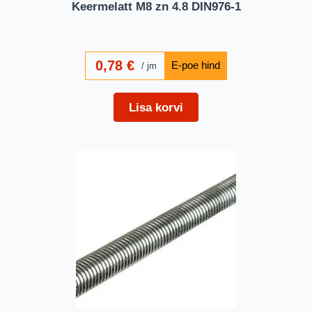
Keermelatt M8 zn 4.8 DIN976-1
0,78
€
jm
Lisa korvi