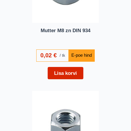
Mutter M8 zn DIN 934
0,02
€
tk
Lisa korvi