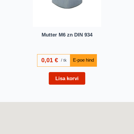
Mutter M6 zn DIN 934
0,01
€
tk
Lisa korvi