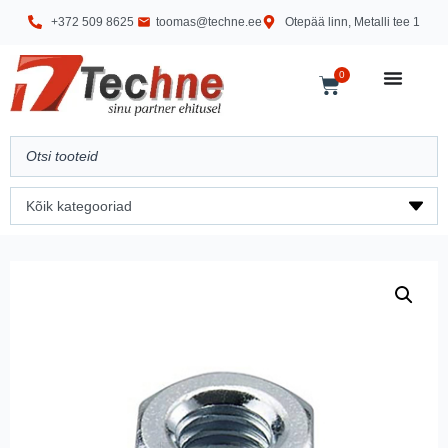
+372 509 8625
toomas@techne.ee
Otepää linn, Metalli tee 1
0