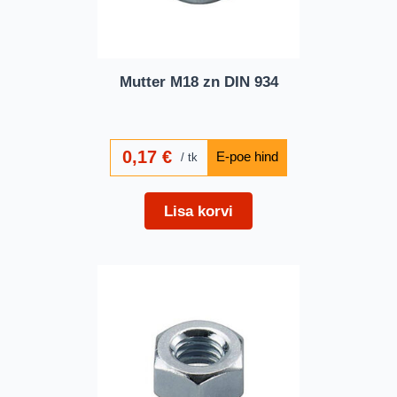
Mutter M18 zn DIN 934
0,17
€
tk
Lisa korvi