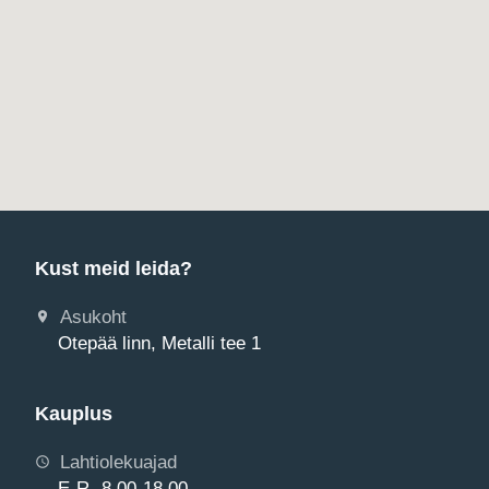
Kust meid leida?
Asukoht
Otepää linn, Metalli tee 1
Kauplus
Lahtiolekuajad
E-R 8.00-18.00