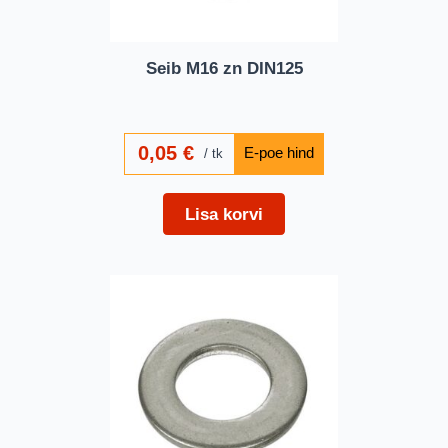
Seib M16 zn DIN125
0,05
€
tk
Lisa korvi