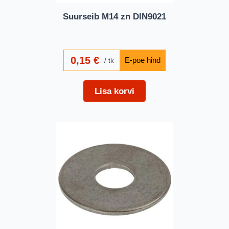
Suurseib M14 zn DIN9021
0,15
€
tk
Lisa korvi