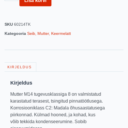
Lisa korvi
SKU
60214TK
Kategooria
Seib, Mutter, Keermelatt
KIRJELDUS
Kirjeldus
Mutter M14 tugevusklassiga 8 on valmistatud
karastatud terasest, tsingitud pinnatöötlusega.
Korrosiooniklass C2: Madala õhusaastatusega
piirkonnad. Külmad hooned, ja kohad, kus
võib tekkida kondenseerumine. Sobib