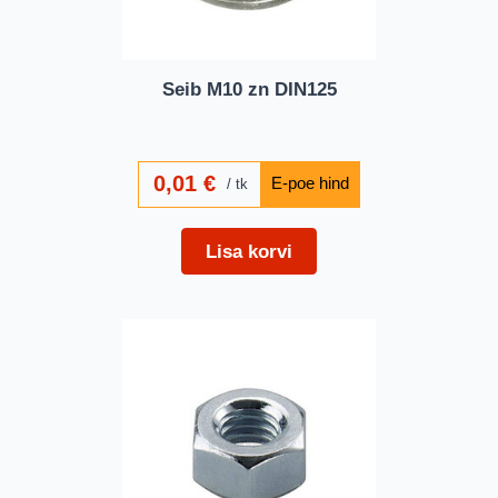
Seib M10 zn DIN125
0,01
€
tk
Lisa korvi