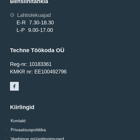
Bensiinitankla
Lahtiolekuajad
E-R 7.30-18.30
L-P 9.00-17.00
Techne Töökoda OÜ
Reg-nr: 10183361
KMKR nr: EE100492796
Kiirlingid
Kontakt
Privaatsuspoliitika
Veebipoe müügitingimused