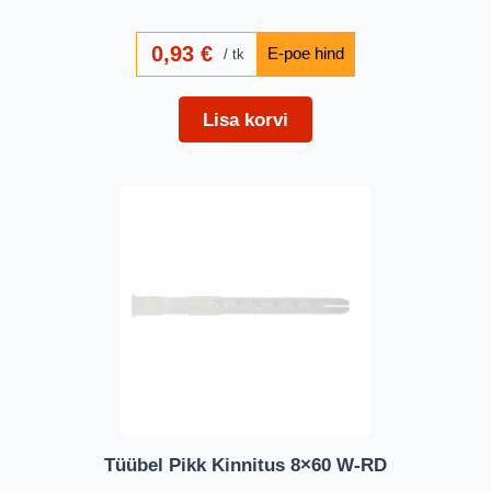
0,93
€
tk
Lisa korvi
Tüübel Pikk Kinnitus 8×60 W-RD