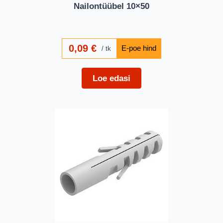
Nailontüübel 10×50
0,09
€
tk
Loe edasi