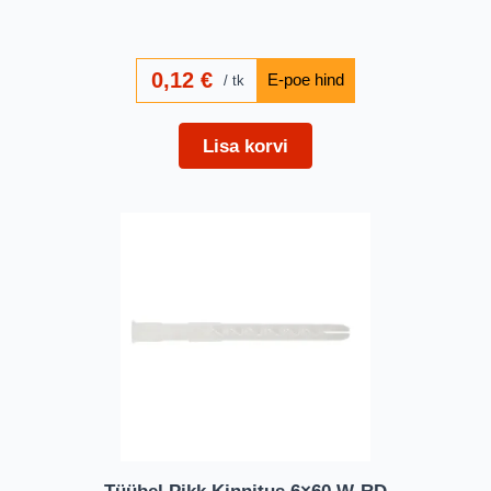
0,12
€
tk
Lisa korvi
Tüübel Pikk Kinnitus 6×60 W-RD