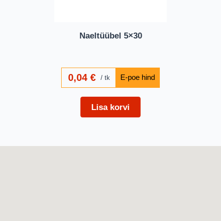
Naeltüübel 5×30
0,04
€
tk
Lisa korvi