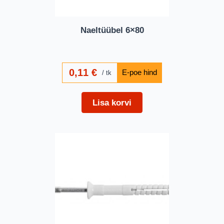
Naeltüübel 6×80
0,11
€
tk
Lisa korvi