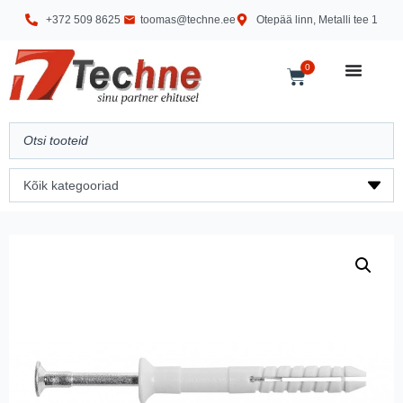
+372 509 8625
toomas@techne.ee
Otepää linn, Metalli tee 1
0