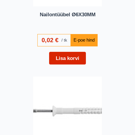
Nailontüübel Ø6X30MM
0,02
€
tk
Lisa korvi