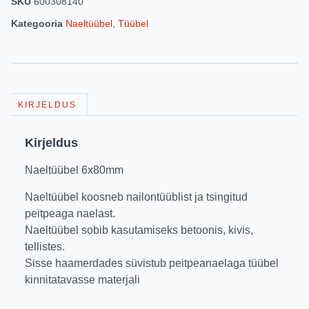
SKU
600308140
Kategooria
Naeltüübel, Tüübel
KIRJELDUS
Kirjeldus
Naeltüübel 6x80mm
Naeltüübel koosneb nailontüüblist ja tsingitud
peitpeaga naelast.
Naeltüübel sobib kasutamiseks betoonis, kivis,
tellistes.
Sisse haamerdades süvistub peitpeanaelaga tüübel
kinnitatavasse materjali