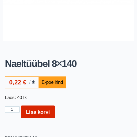
Naeltüübel 8×140
0,22
€
tk
Laos: 40 tk
Lisa korvi