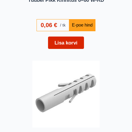
0,06
€
tk
Lisa korvi