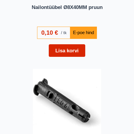
Nailontüübel Ø8X40MM pruun
0,10
€
tk
Lisa korvi