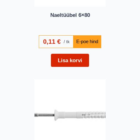
Naeltüübel 6×80
0,11
€
tk
Lisa korvi