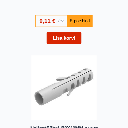
0,11
€
tk
Lisa korvi
Nailontüübel Ø8X40MM pruun