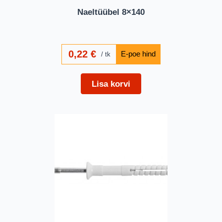
Naeltüübel 8×140
0,22
€
tk
Lisa korvi