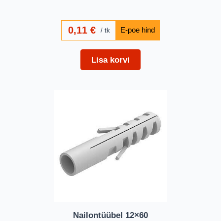
0,11
€
tk
Lisa korvi
Nailontüübel 12×60