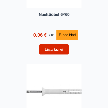
Naeltüübel 6×60
0,06
€
tk
Lisa korvi