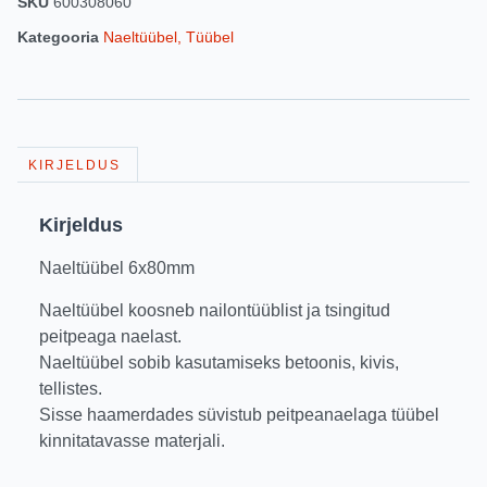
SKU
600308060
Kategooria
Naeltüübel, Tüübel
KIRJELDUS
Kirjeldus
Naeltüübel 6x80mm
Naeltüübel koosneb nailontüüblist ja tsingitud
peitpeaga naelast.
Naeltüübel sobib kasutamiseks betoonis, kivis,
tellistes.
Sisse haamerdades süvistub peitpeanaelaga tüübel
kinnitatavasse materjali.