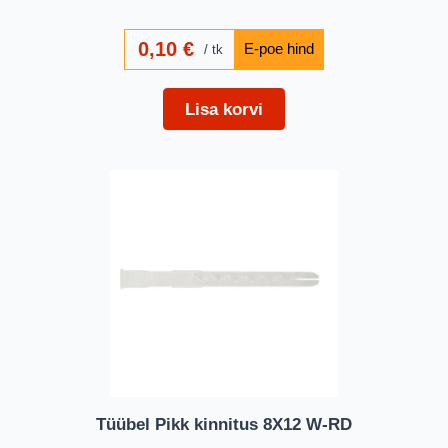
0,10
€
tk
Lisa korvi
Tüübel Pikk kinnitus 8X12 W-RD