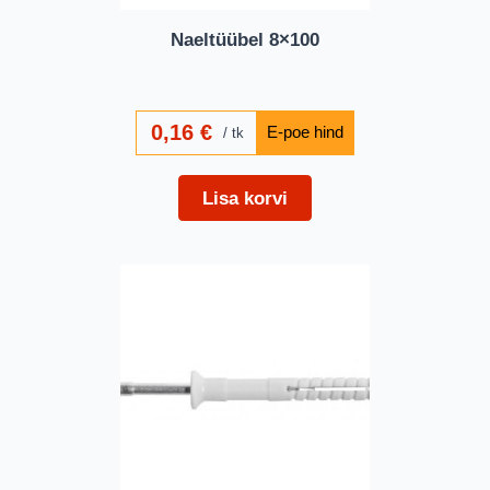
Naeltüübel 8×100
0,16
€
tk
Lisa korvi