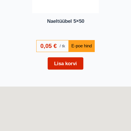
Naeltüübel 5×50
0,05
€
tk
Lisa korvi