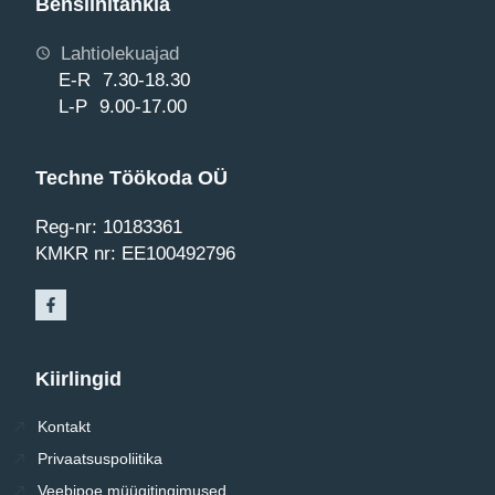
Bensiinitankla
Lahtiolekuajad
E-R 7.30-18.30
L-P 9.00-17.00
Techne Töökoda OÜ
Reg-nr: 10183361
KMKR nr: EE100492796
Kiirlingid
Kontakt
Privaatsuspoliitika
Veebipoe müügitingimused