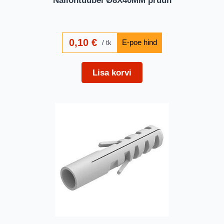
0,10
€
tk
Lisa korvi