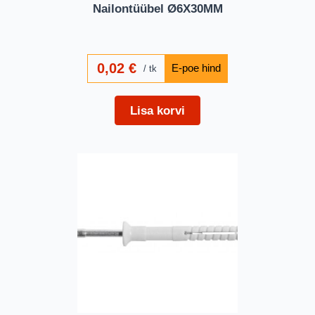
Nailontüübel Ø6X30MM
0,02
€
tk
Lisa korvi