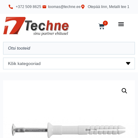
+372 509 8625
toomas@techne.ee
Otepää linn, Metalli tee 1
0