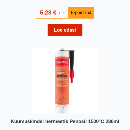
5,23
€
tk
Loe edasi
Kuumuskindel hermeetik Penosil 1500°C 280ml