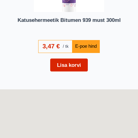
Katusehermeetik Bitumen 939 must 300ml
3,47
€
tk
Lisa korvi