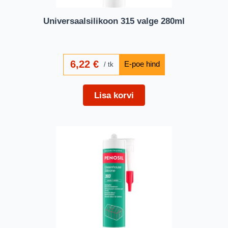
Universaalsilikoon 315 valge 280ml
6,22
€
tk
Lisa korvi