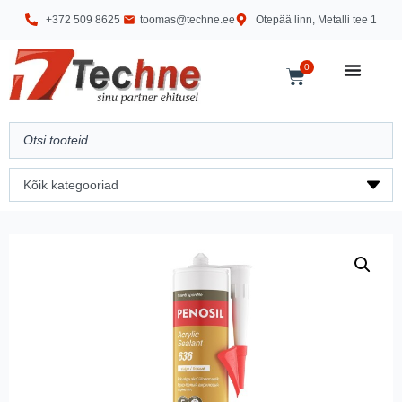
+372 509 8625
toomas@techne.ee
Otepää linn, Metalli tee 1
0