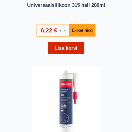
Universaalsilikoon 315 hall 280ml
6,22
€
tk
Lisa korvi