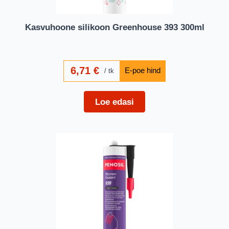
Kasvuhoone silikoon Greenhouse 393 300ml
6,71
€
tk
Loe edasi