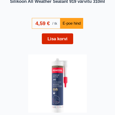
Silikoon All Weather Sealant 919 värvitu 310ml
4,59
€
tk
Lisa korvi