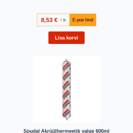
8,53
€
tk
Lisa korvi
Soudal Akrüülhermeetik valge 600ml