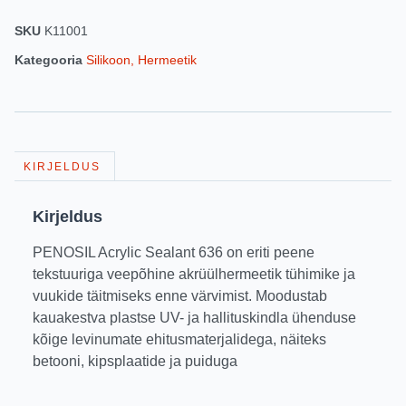
SKU
K11001
Kategooria
Silikoon, Hermeetik
KIRJELDUS
Kirjeldus
PENOSIL Acrylic Sealant 636 on eriti peene
tekstuuriga veepõhine akrüülhermeetik tühimike ja
vuukide täitmiseks enne värvimist. Moodustab
kauakestva plastse UV- ja hallituskindla ühenduse
kõige levinumate ehitusmaterjalidega, näiteks
betooni, kipsplaatide ja puiduga