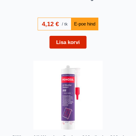
4,12
€
tk
Lisa korvi