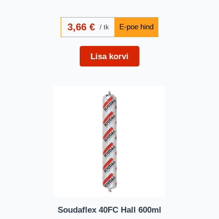
3,66
€
tk
Lisa korvi
Soudaflex 40FC Hall 600ml