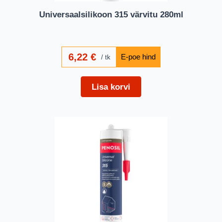
Universaalsilikoon 315 värvitu 280ml
6,22
€
tk
Lisa korvi