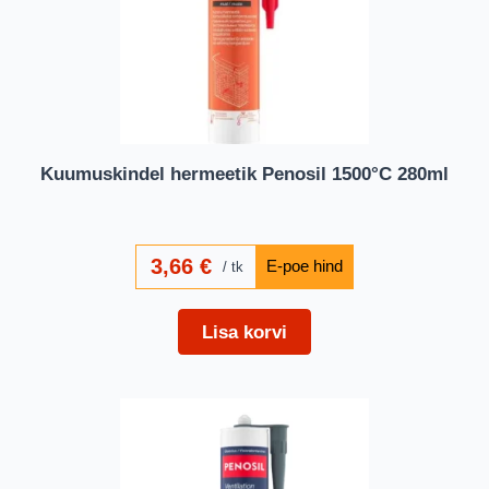
Kuumuskindel hermeetik Penosil 1500°C 280ml
3,66
€
tk
Lisa korvi