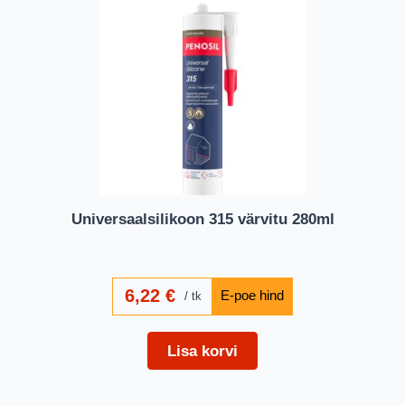
Universaalsilikoon 315 värvitu 280ml
6,22
€
tk
Lisa korvi