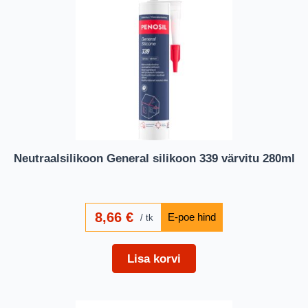
Neutraalsilikoon General silikoon 339 värvitu 280ml
8,66
€
tk
Lisa korvi