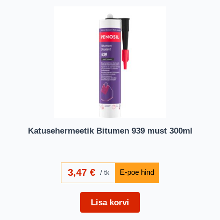
Katusehermeetik Bitumen 939 must 300ml
3,47
€
tk
Lisa korvi