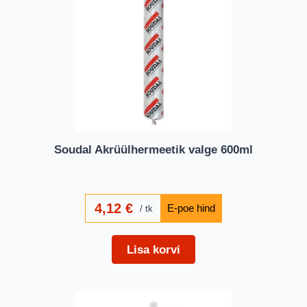
Soudal Akrüülhermeetik valge 600ml
4,12
€
tk
Lisa korvi