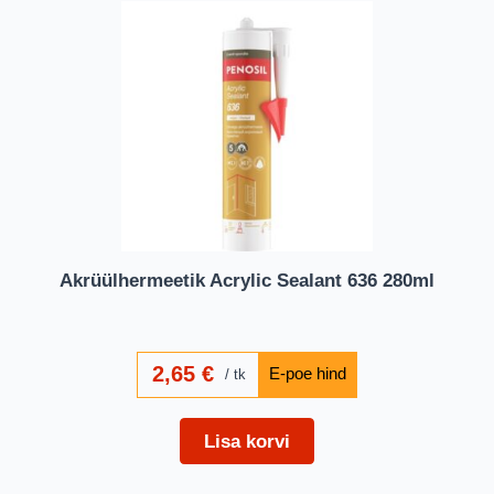
Akrüülhermeetik Acrylic Sealant 636 280ml
2,65
€
tk
Lisa korvi