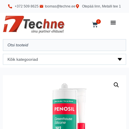
+372 509 8625
toomas@techne.ee
Otepää linn, Metalli tee 1
0