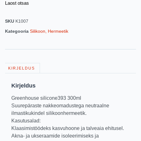
Laost otsas
SKU
K1007
Kategooria
Silikoon, Hermeetik
KIRJELDUS
Kirjeldus
Greenhouse silicone393 300ml
Suurepäraste nakkeomadustega neutraalne
ilmastikukindel silikoonhermeetik .
Kasutusalad:
Klaasimistöödeks kasvuhoone ja talveaia ehitusel.
Akna- ja ukseraamide isoleerimiseks ja