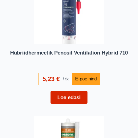
Hübriidhermeetik Penosil Ventilation Hybrid 710
5,23
€
tk
Loe edasi