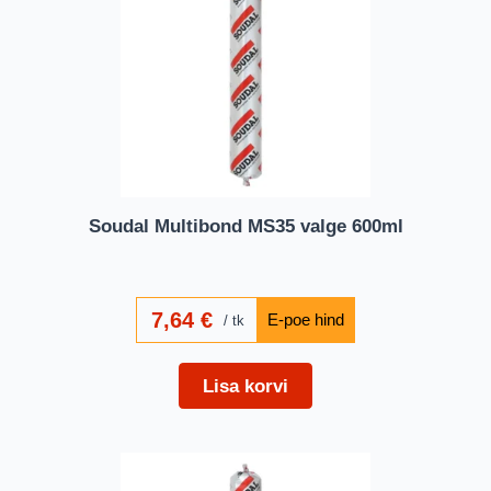
Soudal Multibond MS35 valge 600ml
7,64
€
tk
Lisa korvi