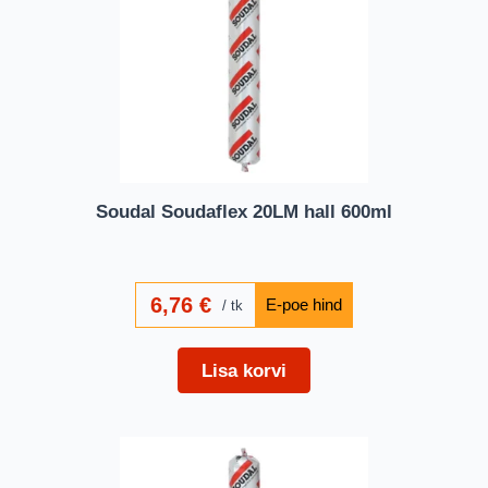
Soudal Soudaflex 20LM hall 600ml
6,76
€
tk
Lisa korvi