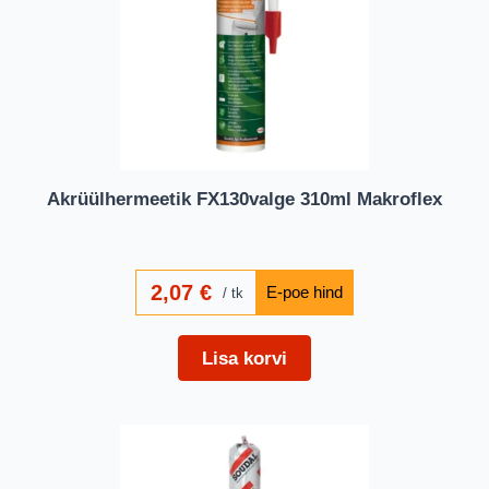
Akrüülhermeetik FX130valge 310ml Makroflex
2,07
€
tk
Lisa korvi