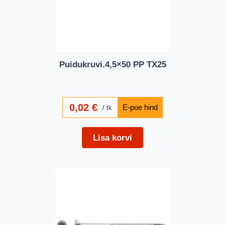
Puidukruvi.4,5×50 PP TX25
0,02
€
tk
Lisa korvi