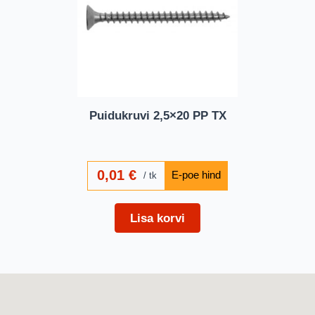
Puidukruvi 2,5×20 PP TX
0,01
€
tk
Lisa korvi