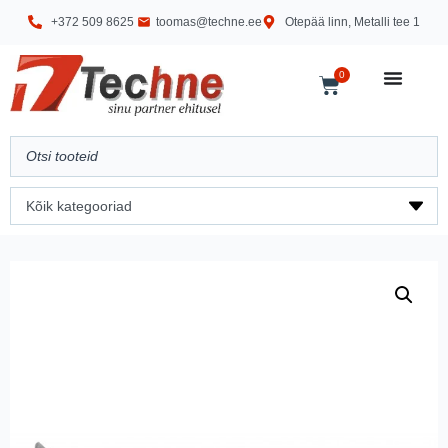
+372 509 8625
toomas@techne.ee
Otepää linn, Metalli tee 1
0