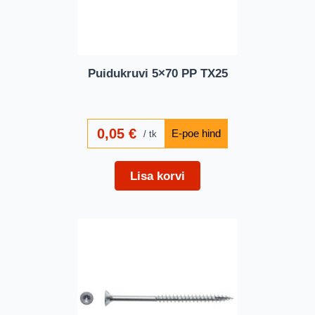
Puidukruvi 5×70 PP TX25
0,05
€
tk
Lisa korvi