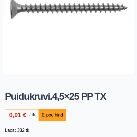
Puidukruvi.4,5×25 PP TX
0,01
€
tk
Laos: 332 tk