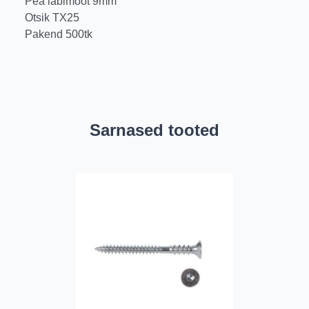
Pea läbimõõt 9mm
Otsik TX25
Pakend 500tk
Sarnased tooted