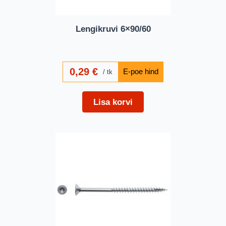
Lengikruvi 6×90/60
0,29
€
tk
Lisa korvi