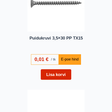
Puidukruvi 3,5×30 PP TX15
0,01
€
tk
Lisa korvi