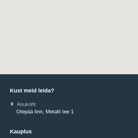
Kust meid leida?
Asukoht
Otepää linn, Metalli tee 1
Kauplus