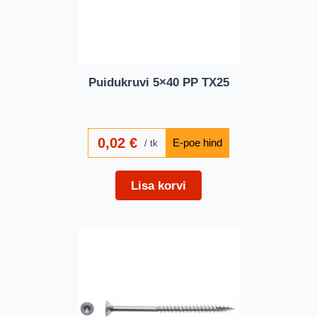
Puidukruvi 5×40 PP TX25
0,02
€
tk
Lisa korvi