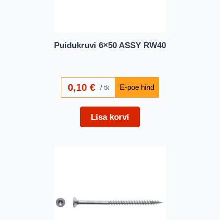
Puidukruvi 6×50 ASSY RW40
0,10
€
tk
Lisa korvi