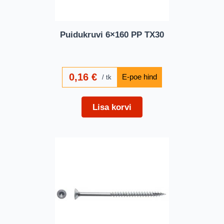
Puidukruvi 6×160 PP TX30
0,16
€
tk
Lisa korvi