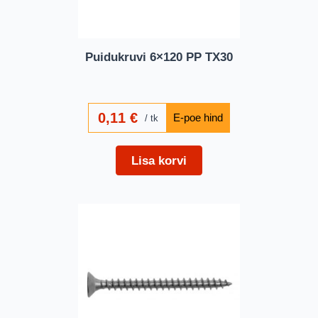
Puidukruvi 6×120 PP TX30
0,11
€
tk
Lisa korvi