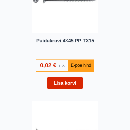
Puidukruvi.4×45 PP TX15
0,02
€
tk
Lisa korvi