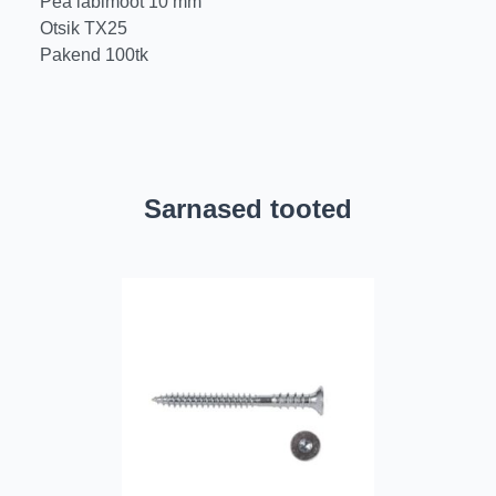
Pea läbimõõt 10 mm
Otsik TX25
Pakend 100tk
Sarnased tooted