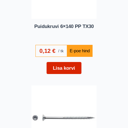
Puidukruvi 6×140 PP TX30
0,12
€
tk
Lisa korvi