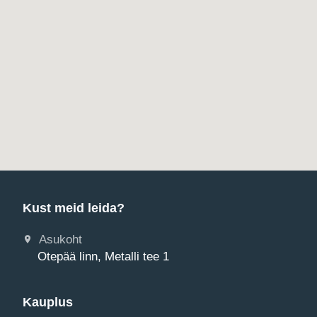
Kust meid leida?
Asukoht
Otepää linn, Metalli tee 1
Kauplus