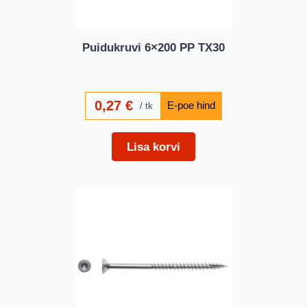
Puidukruvi 6×200 PP TX30
0,27
€
tk
Lisa korvi