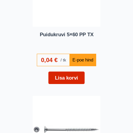
Puidukruvi 5×60 PP TX
0,04
€
tk
Lisa korvi