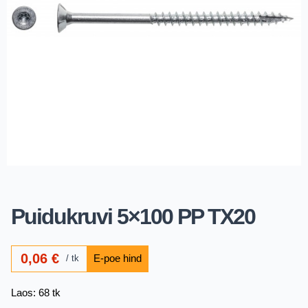
Puidukruvi 5×100 PP TX20
0,06
€
tk
Laos: 68 tk