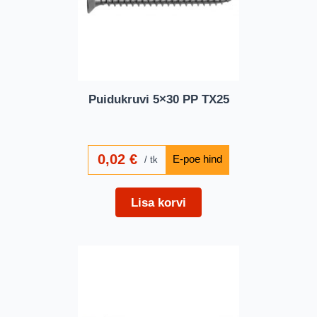
Puidukruvi 5×30 PP TX25
0,02
€
tk
Lisa korvi