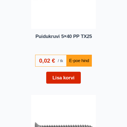
Puidukruvi 5×40 PP TX25
0,02
€
tk
Lisa korvi