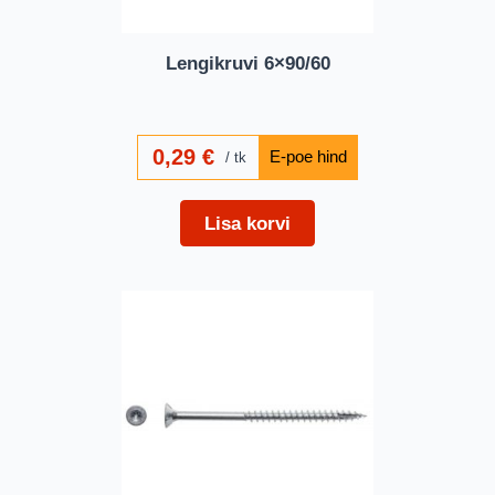
Lengikruvi 6×90/60
0,29
€
tk
Lisa korvi