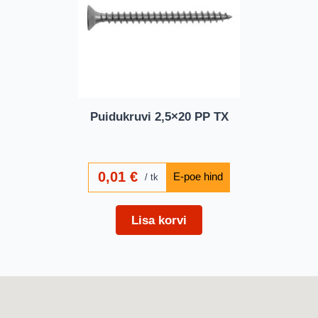
Puidukruvi 2,5×20 PP TX
0,01
€
tk
Lisa korvi