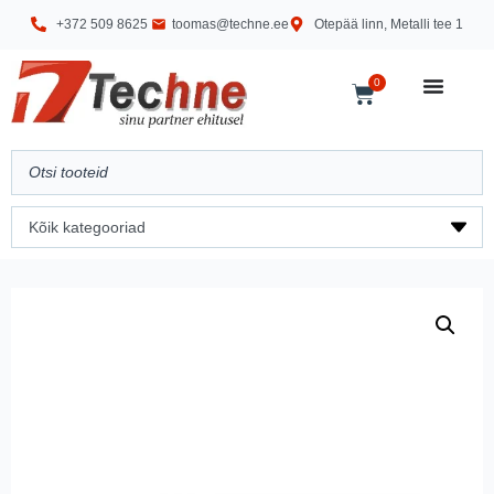
+372 509 8625
toomas@techne.ee
Otepää linn, Metalli tee 1
0