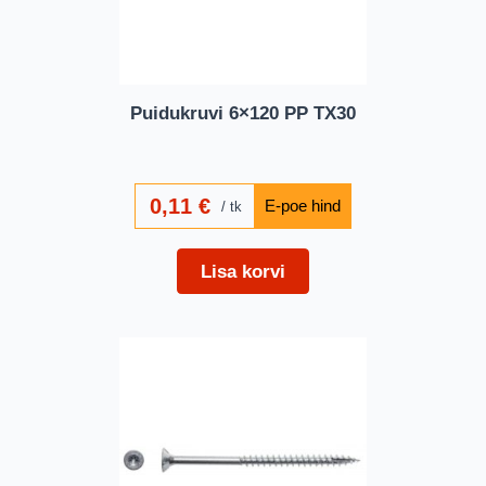
Puidukruvi 6×120 PP TX30
0,11
€
tk
Lisa korvi