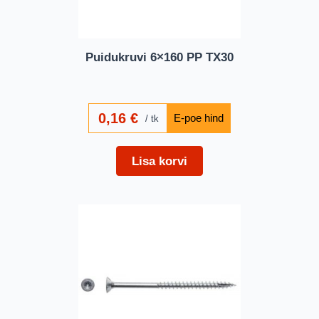
Puidukruvi 6×160 PP TX30
0,16
€
tk
Lisa korvi