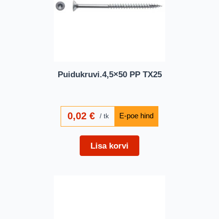
Puidukruvi.4,5×50 PP TX25
0,02
€
tk
Lisa korvi