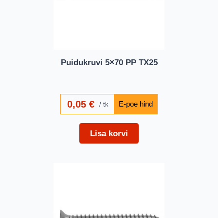
Puidukruvi 5×70 PP TX25
0,05
€
tk
Lisa korvi