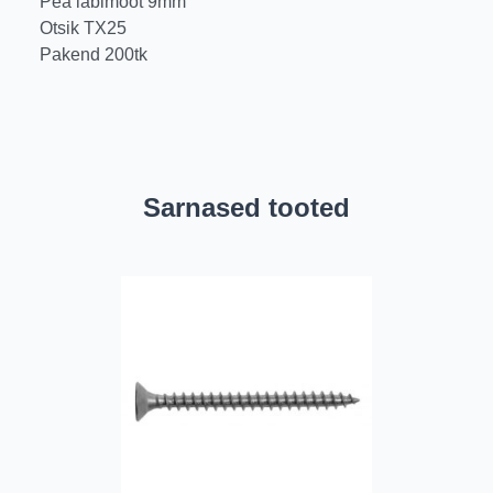
Pea läbimõõt 9mm
Otsik TX25
Pakend 200tk
Sarnased tooted