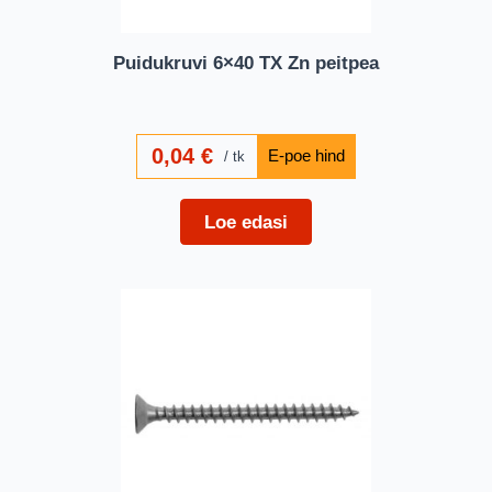
Puidukruvi 6×40 TX Zn peitpea
0,04
€
tk
Loe edasi