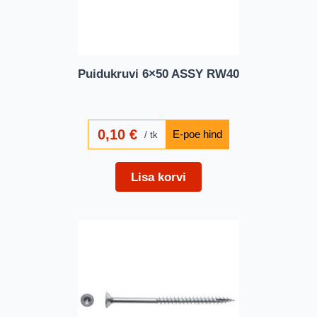
Puidukruvi 6×50 ASSY RW40
0,10
€
tk
Lisa korvi