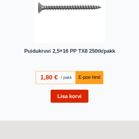
Puidukruvi 2,5×16 PP TX8 250tk/pakk
1,80
€
pakk
Lisa korvi