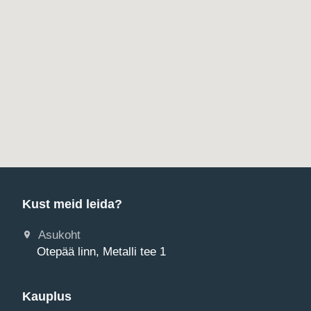
Kust meid leida?
Asukoht
Otepää linn, Metalli tee 1
Kauplus