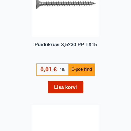
Puidukruvi 3,5×30 PP TX15
0,01
€
tk
Lisa korvi