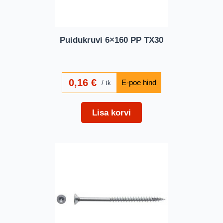
Puidukruvi 6×160 PP TX30
0,16
€
tk
Lisa korvi