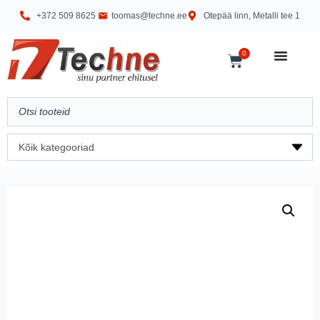
+372 509 8625
toomas@techne.ee
Otepää linn, Metalli tee 1
0