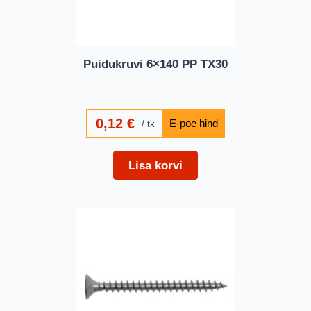
Puidukruvi 6×140 PP TX30
0,12
€
tk
Lisa korvi