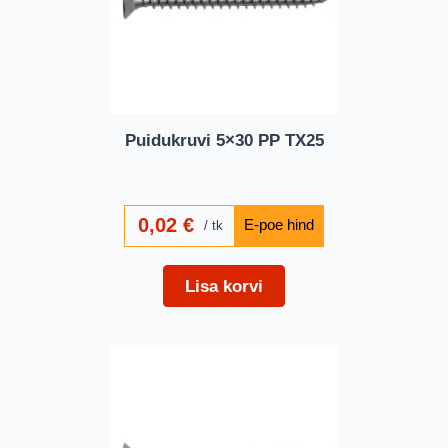
Puidukruvi 5×30 PP TX25
0,02
€
tk
Lisa korvi