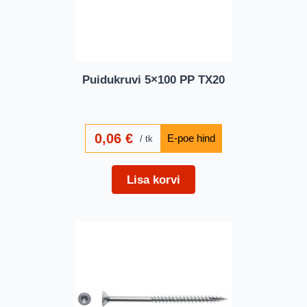
Puidukruvi 5×100 PP TX20
0,06
€
tk
Lisa korvi