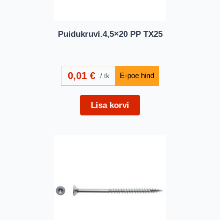
Puidukruvi.4,5×20 PP TX25
0,01
€
tk
Lisa korvi