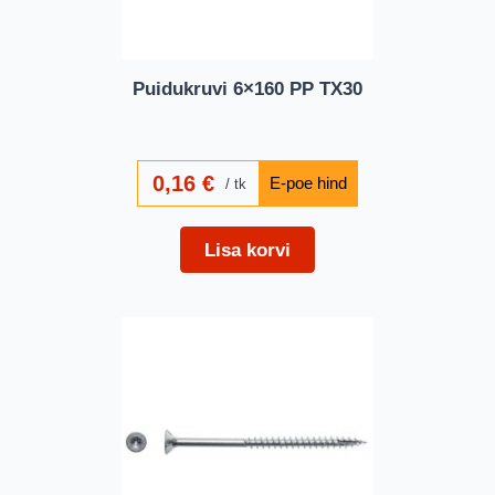
Puidukruvi 6×160 PP TX30
0,16
€
tk
Lisa korvi