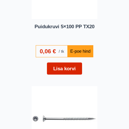
Puidukruvi 5×100 PP TX20
0,06
€
tk
Lisa korvi