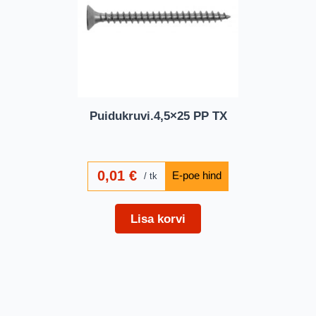
Puidukruvi.4,5×25 PP TX
0,01
€
tk
Lisa korvi