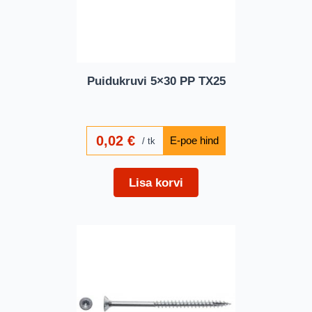
Puidukruvi 5×30 PP TX25
0,02
€
tk
Lisa korvi