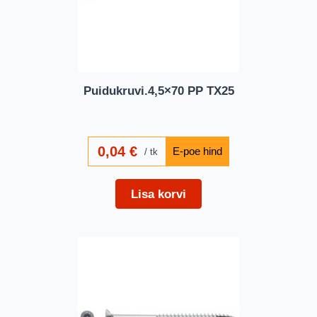
Puidukruvi.4,5×70 PP TX25
0,04
€
tk
Lisa korvi