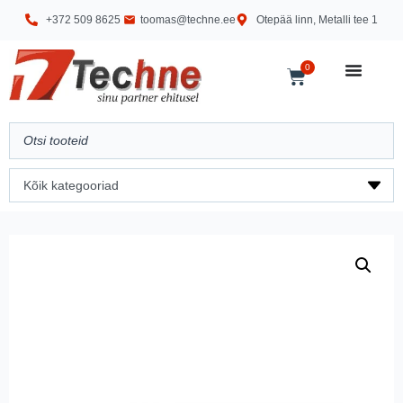
+372 509 8625
toomas@techne.ee
Otepää linn, Metalli tee 1
0