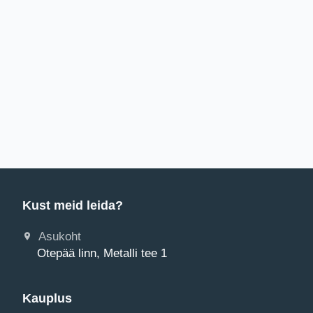
Kust meid leida?
Asukoht
Otepää linn, Metalli tee 1
Kauplus