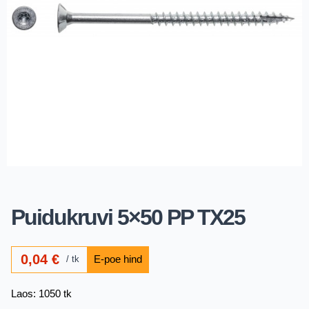
Puidukruvi 5×50 PP TX25
0,04
€
tk
Laos: 1050 tk