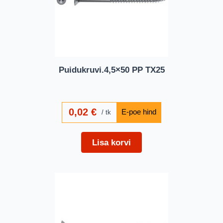
Puidukruvi.4,5×50 PP TX25
0,02
€
tk
Lisa korvi