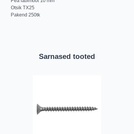
Pea läbimõõt 10 mm
Otsik TX25
Pakend 250tk
Sarnased tooted