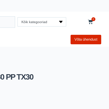
0
Kõik kategooriad
Võta ühendust
80 PP TX30