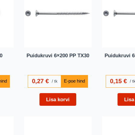
0
Puidukruvi 6×200 PP TX30
Puidukruvi 
0,27
€
0,15
€
tk
t
Lisa korvi
Lisa