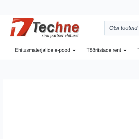
Ehitusmaterjalide e-pood
Tööriistade rent