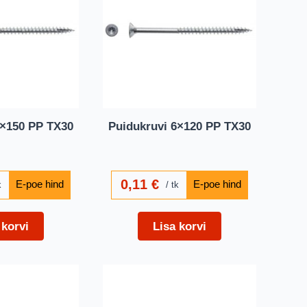
6×150 PP TX30
Puidukruvi 6×120 PP TX30
0,11
€
k
tk
 korvi
Lisa korvi