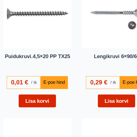
Puidukruvi.4,5×20 PP TX25
Lengikruvi 6×90/6
0,01
€
0,29
€
tk
tk
Lisa korvi
Lisa korvi