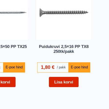
,5×50 PP TX25
Puidukruvi 2,5×16 PP TX8
250tk/pakk
1,80
€
k
pakk
 korvi
Lisa korvi