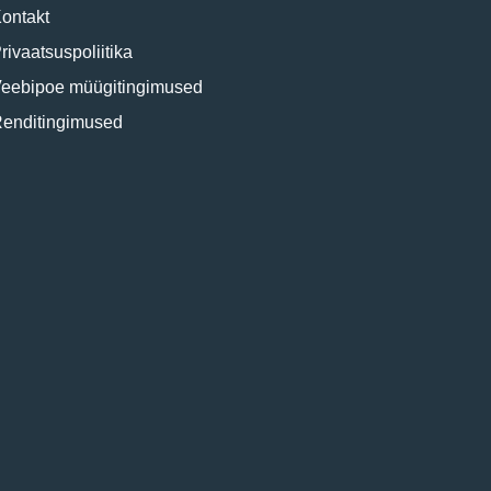
ontakt
rivaatsuspoliitika
eebipoe müügitingimused
enditingimused