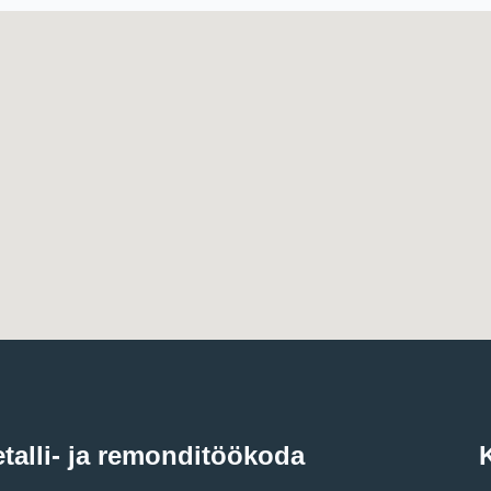
talli- ja remonditöökoda
K