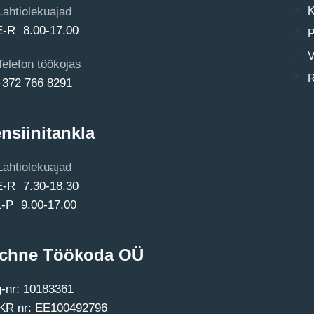
Lahtiolekuajad
K
E-R 8.00-17.00
P
V
Telefon töökojas
R
+372 766 8291
nsiinitankla
Lahtiolekuajad
E-R 7.30-18.30
L-P 9.00-17.00
chne Töökoda OÜ
-nr: 10183361
R nr: EE100492796