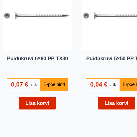
Puidukruvi 6×90 PP TX30
Puidukruvi 5×50 PP 
0,07
€
0,04
€
tk
tk
Lisa korvi
Lisa korvi