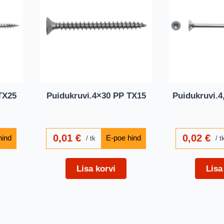
TX25
Puidukruvi.4×30 PP TX15
Puidukruvi.4
0,01
€
0,02
€
tk
t
Lisa korvi
Lisa