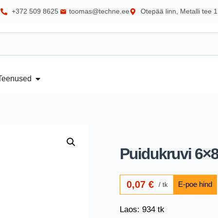
+372 509 8625
toomas@techne.ee
Otepää linn, Metalli tee 1
Teenused
Puidukruvi 6×
0,07
€
tk
Laos: 934 tk