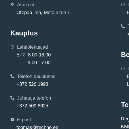
Asukoht
Otepää linn, Metalli tee 1
Kauplus
Lahtiolekuajad
Be
E-R 8.00-18.00
L 9.00-17.00
Telefon kaupluses
+372 526 1998
Juhataja telefon
Te
+372 509 8625
Reg
E-post
KMK
toomas@techne.ee