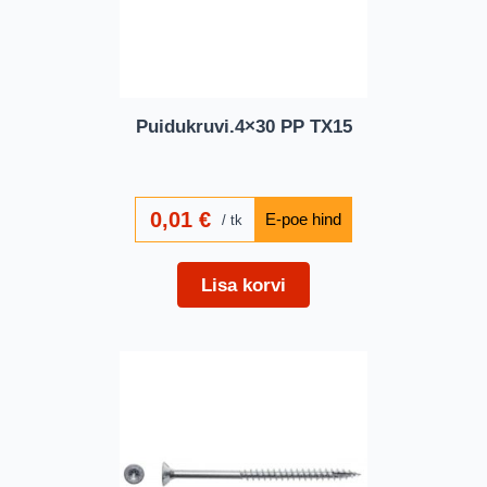
Puidukruvi.4×30 PP TX15
0,01
€
tk
Lisa korvi