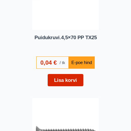
Puidukruvi.4,5×70 PP TX25
0,04
€
tk
Lisa korvi