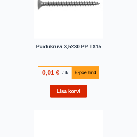
Puidukruvi 3,5×30 PP TX15
0,01
€
tk
Lisa korvi