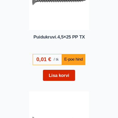
Puidukruvi.4,5×25 PP TX
0,01
€
tk
Lisa korvi