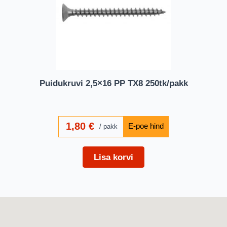
Puidukruvi 2,5×16 PP TX8 250tk/pakk
1,80
€
pakk
Lisa korvi