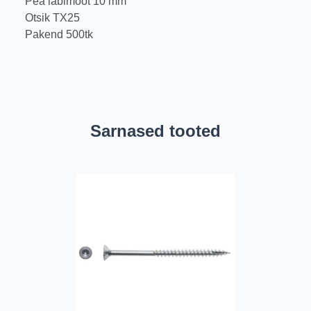
Pea läbimõõt 10 mm
Otsik TX25
Pakend 500tk
Sarnased tooted