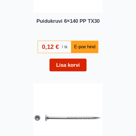
Puidukruvi 6×140 PP TX30
0,12
€
tk
Lisa korvi