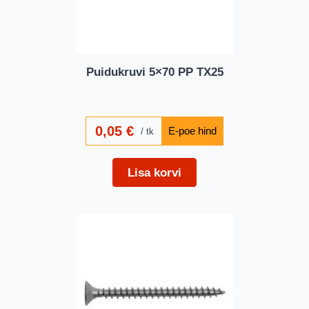
Puidukruvi 5×70 PP TX25
0,05
€
tk
Lisa korvi