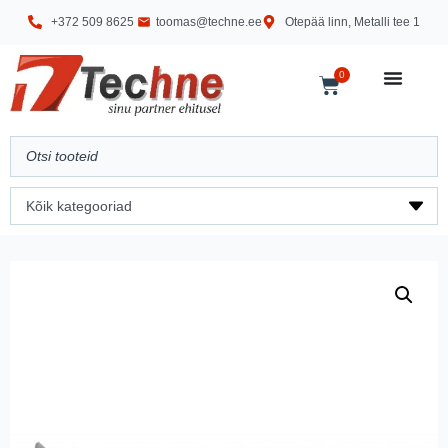
+372 509 8625
toomas@techne.ee
Otepää linn, Metalli tee 1
0