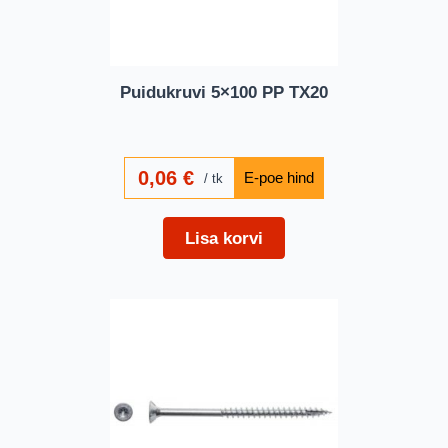
Puidukruvi 5×100 PP TX20
0,06
€
tk
Lisa korvi