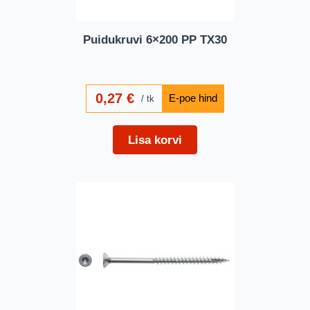
Puidukruvi 6×200 PP TX30
0,27
€
tk
Lisa korvi