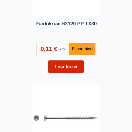
Puidukruvi 6×120 PP TX30
0,11
€
tk
Lisa korvi