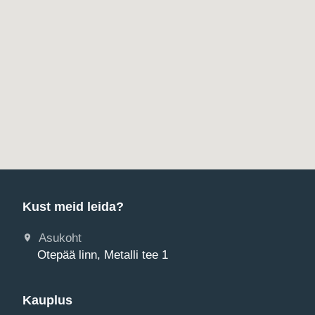
Kust meid leida?
Asukoht
Otepää linn, Metalli tee 1
Kauplus