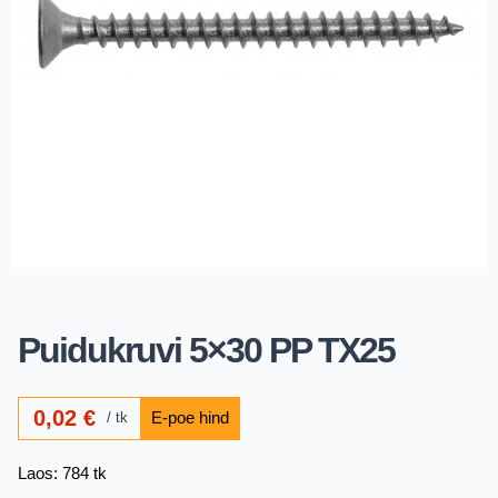
Puidukruvi 5×30 PP TX25
0,02
€
tk
Laos: 784 tk