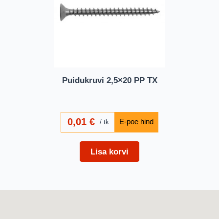
Puidukruvi 2,5×20 PP TX
0,01
€
tk
Lisa korvi