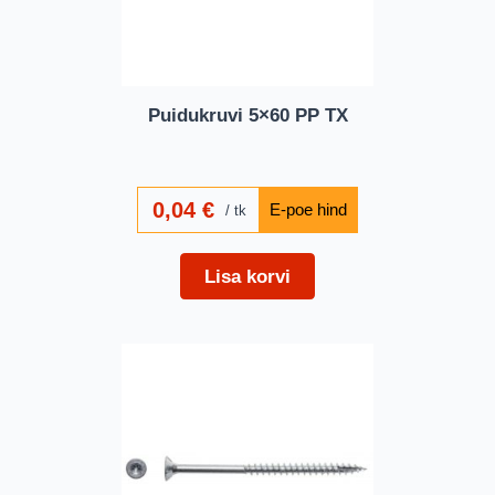
Puidukruvi 5×60 PP TX
0,04
€
tk
Lisa korvi