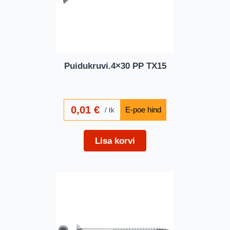
Puidukruvi.4×30 PP TX15
0,01
€
tk
Lisa korvi