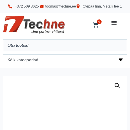
+372 509 8625
toomas@techne.ee
Otepää linn, Metalli tee 1
0