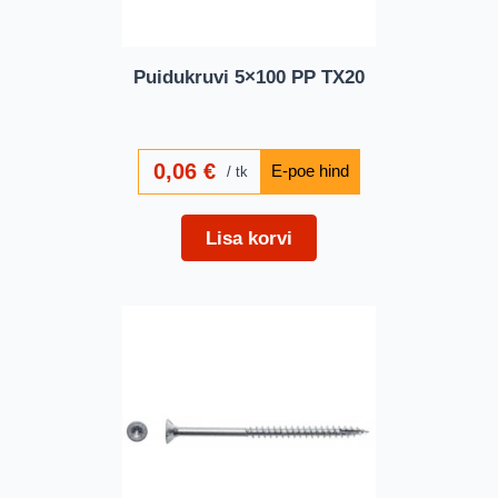
Puidukruvi 5×100 PP TX20
0,06
€
tk
Lisa korvi