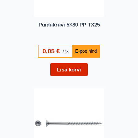
Puidukruvi 5×80 PP TX25
0,05
€
tk
Lisa korvi