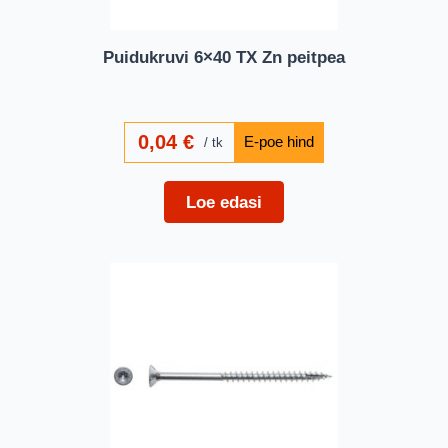
Puidukruvi 6×40 TX Zn peitpea
0,04
€
tk
Loe edasi