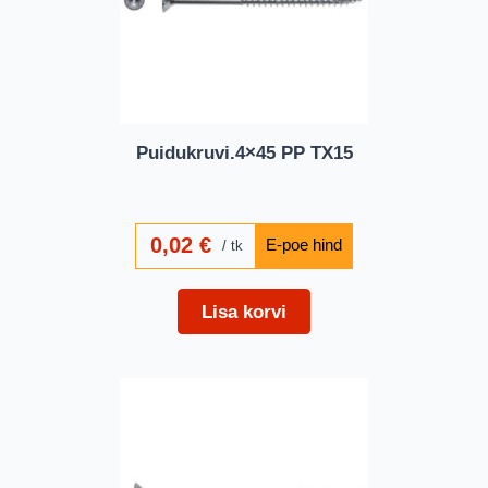
Puidukruvi.4×45 PP TX15
0,02
€
tk
Lisa korvi