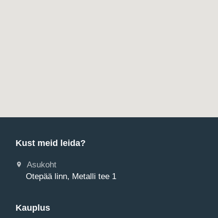
Kust meid leida?
Asukoht
Otepää linn, Metalli tee 1
Kauplus