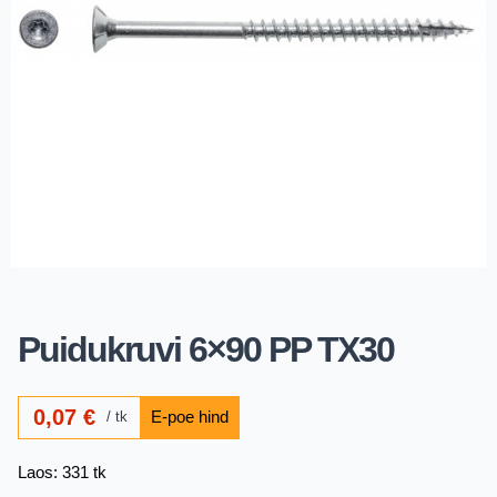
Puidukruvi 6×90 PP TX30
0,07
€
tk
Laos: 331 tk