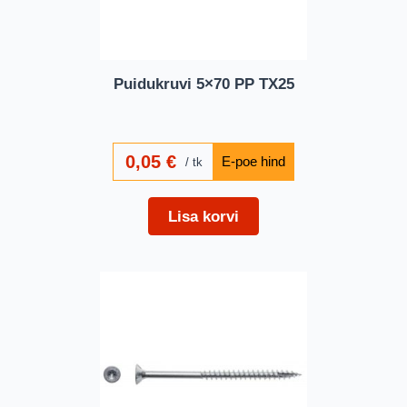
Puidukruvi 5×70 PP TX25
0,05
€
tk
Lisa korvi