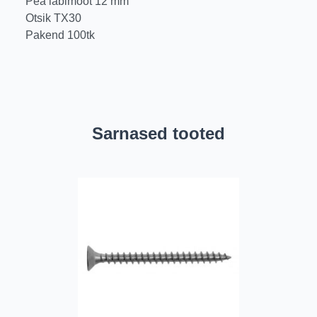
Pea läbimõõt 12 mm
Otsik TX30
Pakend 100tk
Sarnased tooted