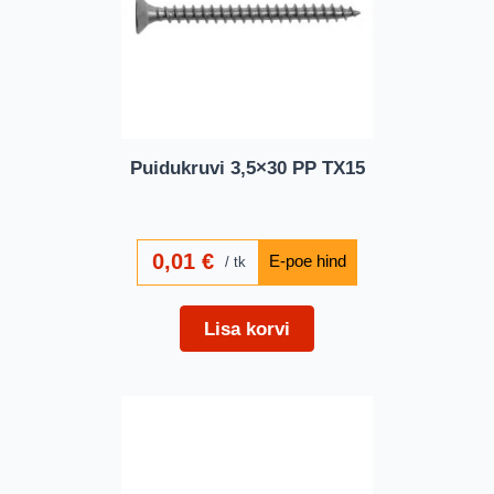
Puidukruvi 3,5×30 PP TX15
0,01
€
tk
Lisa korvi