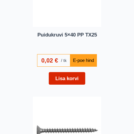
Puidukruvi 5×40 PP TX25
0,02
€
tk
Lisa korvi