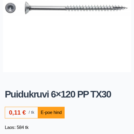
Puidukruvi 6×120 PP TX30
0,11
€
tk
Laos: 584 tk