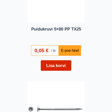
Puidukruvi 5×80 PP TX25
0,05
€
tk
Lisa korvi