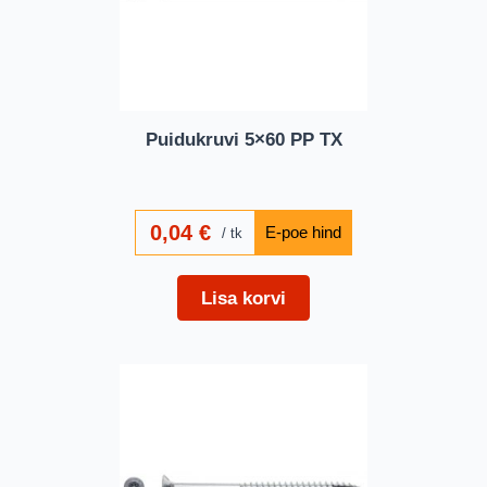
Puidukruvi 5×60 PP TX
0,04
€
tk
Lisa korvi