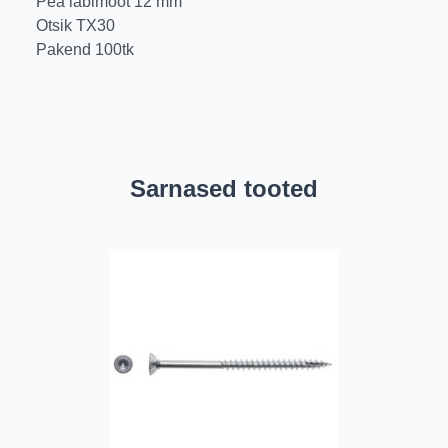
Pea läbimõõt 12 mm
Otsik TX30
Pakend 100tk
Sarnased tooted