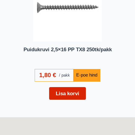
Puidukruvi 2,5×16 PP TX8 250tk/pakk
1,80
€
pakk
Lisa korvi