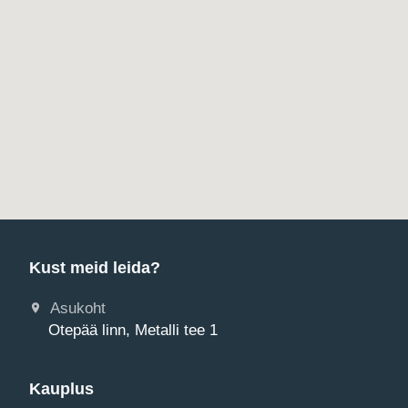
Kust meid leida?
Asukoht
Otepää linn, Metalli tee 1
Kauplus