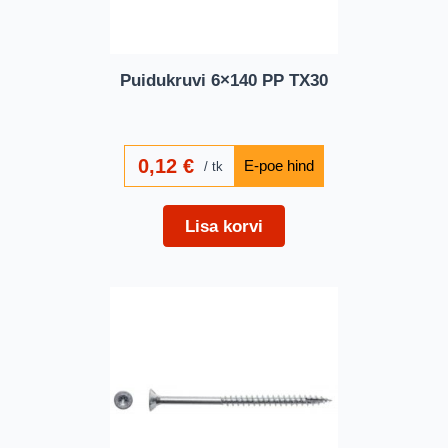
Puidukruvi 6×140 PP TX30
0,12
€
tk
Lisa korvi