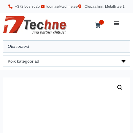
+372 509 8625
toomas@techne.ee
Otepää linn, Metalli tee 1
0