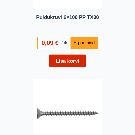
Puidukruvi 6×100 PP TX30
0,09
€
tk
Lisa korvi