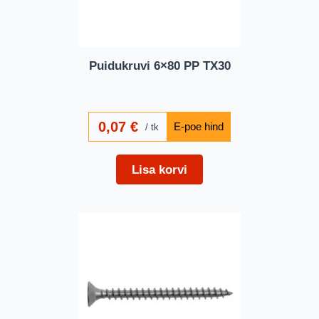
Puidukruvi 6×80 PP TX30
0,07
€
tk
Lisa korvi