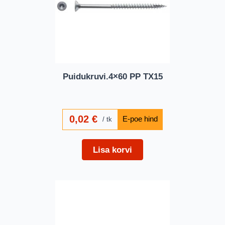
Puidukruvi.4×60 PP TX15
0,02
€
tk
Lisa korvi