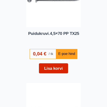
Puidukruvi.4,5×70 PP TX25
0,04
€
tk
Lisa korvi