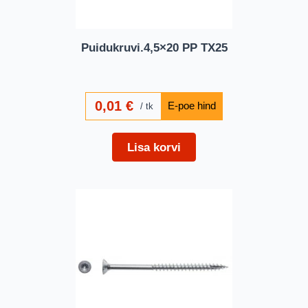
Puidukruvi.4,5×20 PP TX25
0,01
€
tk
Lisa korvi