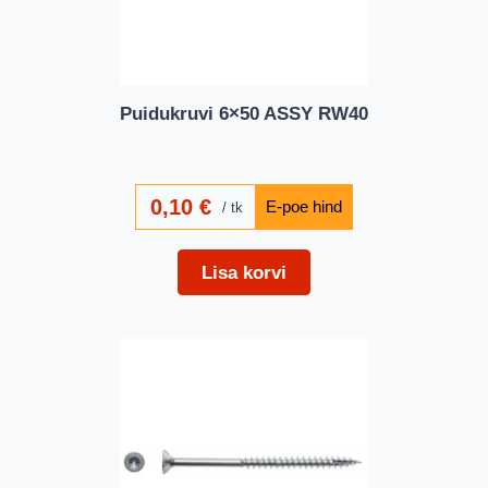
Puidukruvi 6×50 ASSY RW40
0,10
€
tk
Lisa korvi