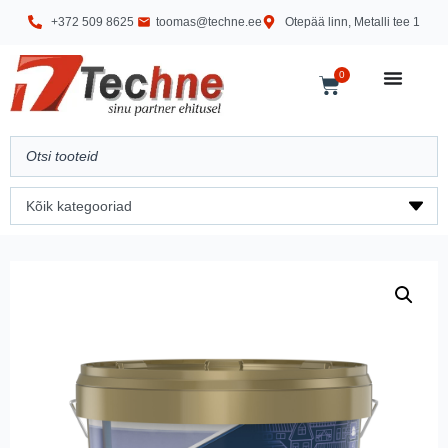
+372 509 8625
toomas@techne.ee
Otepää linn, Metalli tee 1
0