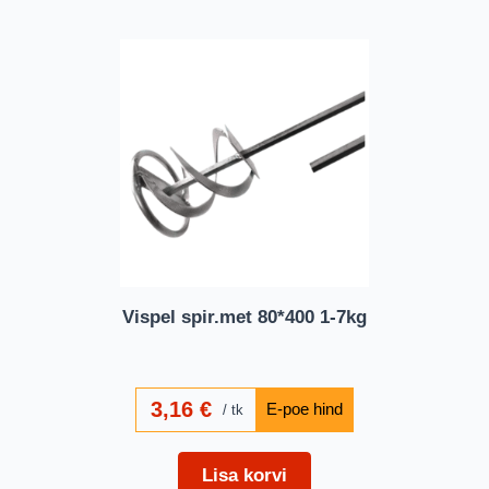
Vispel spir.met 80*400 1-7kg
3,16
€
tk
Lisa korvi