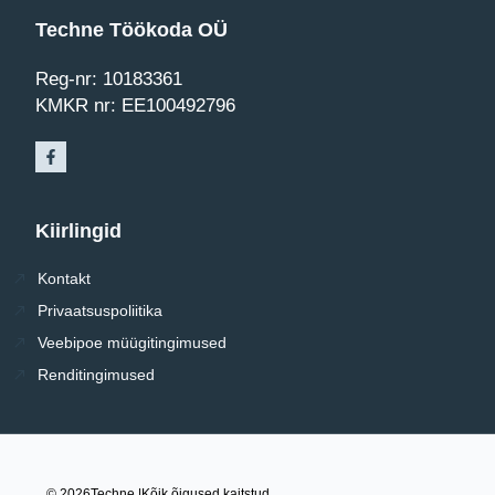
Techne Töökoda OÜ
Reg-nr: 10183361
KMKR nr: EE100492796
Kiirlingid
Kontakt
Privaatsuspoliitika
Veebipoe müügitingimused
Renditingimused
© 2026
Techne |
Kõik õigused kaitstud