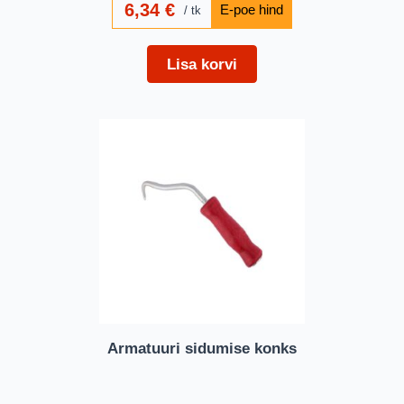
6,34
€
tk
Lisa korvi
Armatuuri sidumise konks