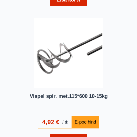
Vispel spir. met.115*600 10-15kg
4,92
€
tk