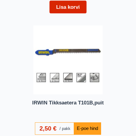
Lisa korvi
IRWIN Tikksaetera T101B,puit
2,50
€
pakk