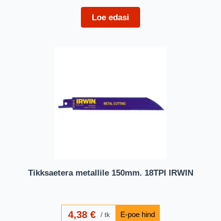
Loe edasi
Tikksaetera metallile 150mm. 18TPI IRWIN
4,38
€
tk