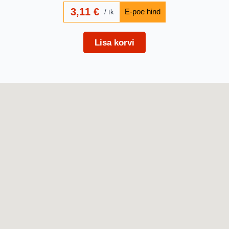
3,11
€
tk
Lisa korvi