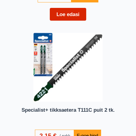
Loe edasi
Specialist+ tikksaetera T111C puit 2 tk.
2,15
€
pakk