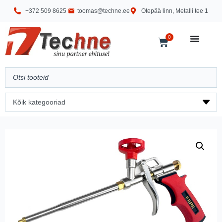
+372 509 8625
toomas@techne.ee
Otepää linn, Metalli tee 1
0