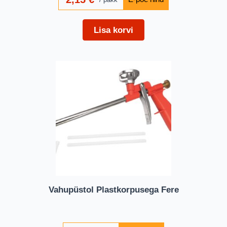
Lisa korvi
Vahupüstol Plastkorpusega Fere