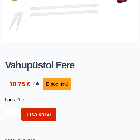
Vahupüstol Fere
10,75
€
tk
Laos: 4 tk
Lisa korvi