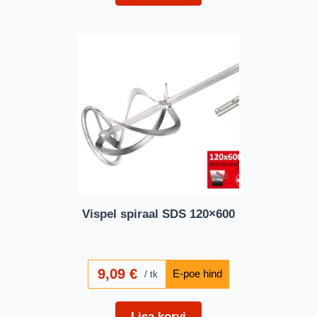
Vispel spiraal SDS 120×600
9,09
€
tk
Lisa korvi