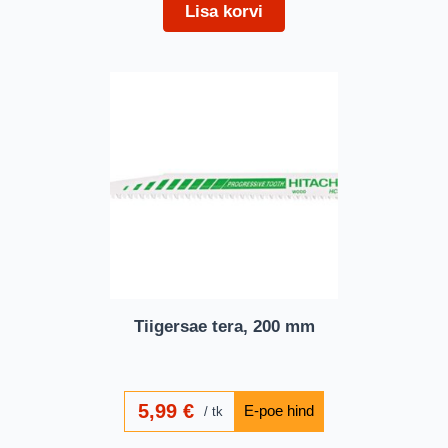
Lisa korvi
Tiigersae tera, 200 mm
5,99
€
tk