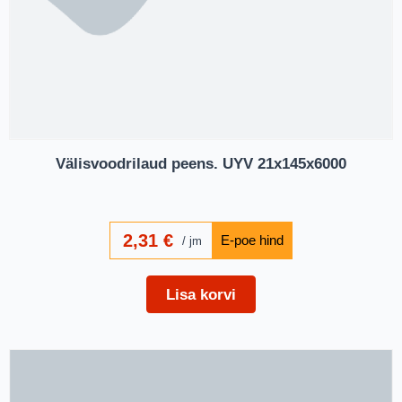
Välisvoodrilaud peens. UYV 21x145x6000
2,31
€
jm
Lisa korvi