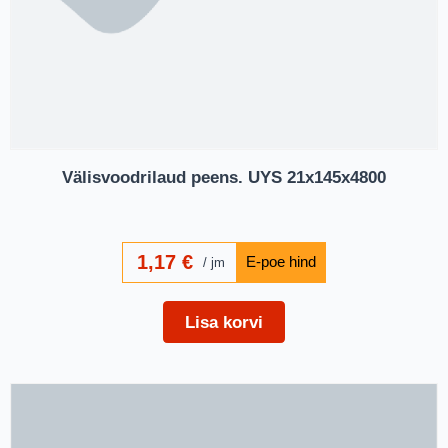
Välisvoodrilaud peens. UYS 21x145x4800
1,17
€
jm
Lisa korvi