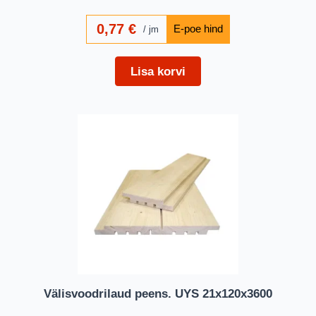
0,77
€
jm
Lisa korvi
Välisvoodrilaud peens. UYS 21x120x3600