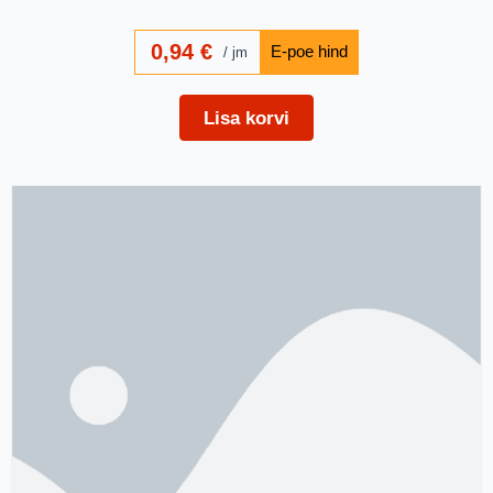
0,94
€
jm
Lisa korvi