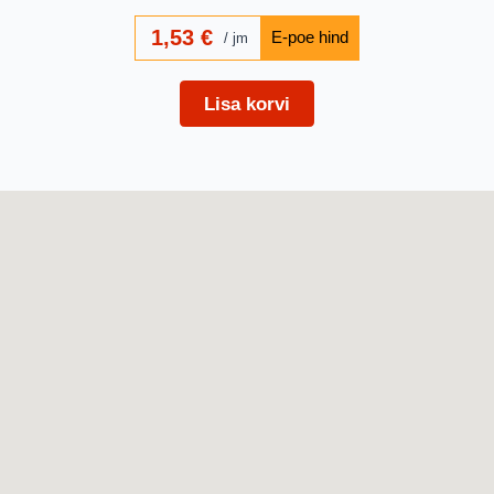
1,53
€
jm
Lisa korvi