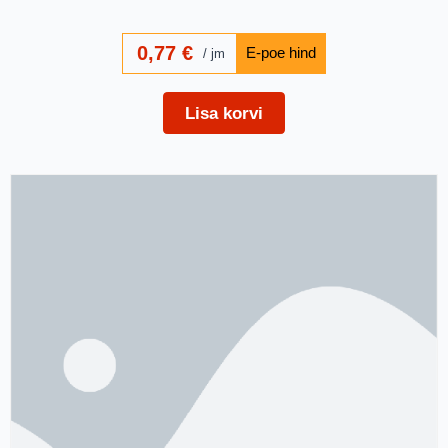
0,77
€
jm
Lisa korvi