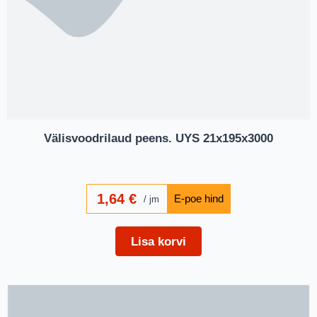
Välisvoodrilaud peens. UYS 21x195x3000
1,64
€
jm
Lisa korvi