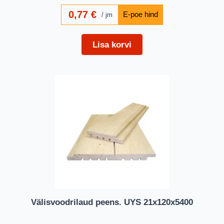
0,77
€
jm
Lisa korvi
Välisvoodrilaud peens. UYS 21x120x5400