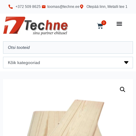
+372 509 8625
toomas@techne.ee
Otepää linn, Metalli tee 1
0