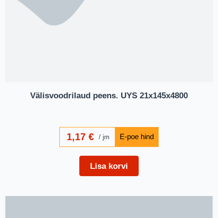
Välisvoodrilaud peens. UYS 21x145x4800
1,17
€
jm
Lisa korvi