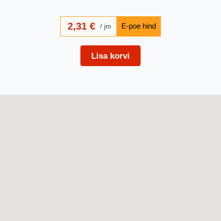
2,31
€
jm
Lisa korvi