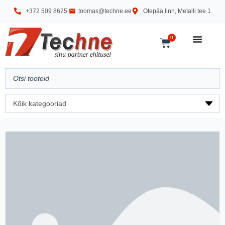
+372 509 8625
toomas@techne.ee
Otepää linn, Metalli tee 1
0