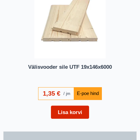
Välisvooder sile UTF 19x146x6000
1,35
€
jm
Lisa korvi