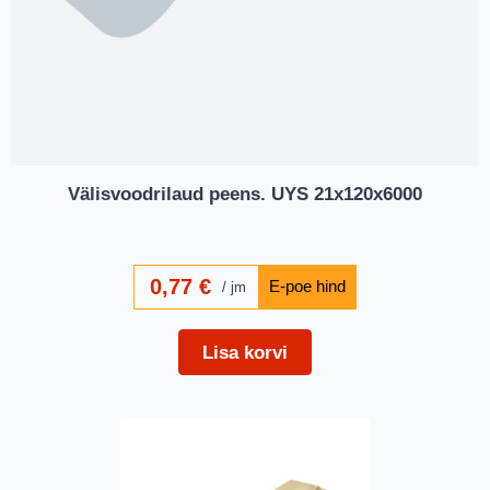
Välisvoodrilaud peens. UYS 21x120x6000
0,77
€
jm
Lisa korvi