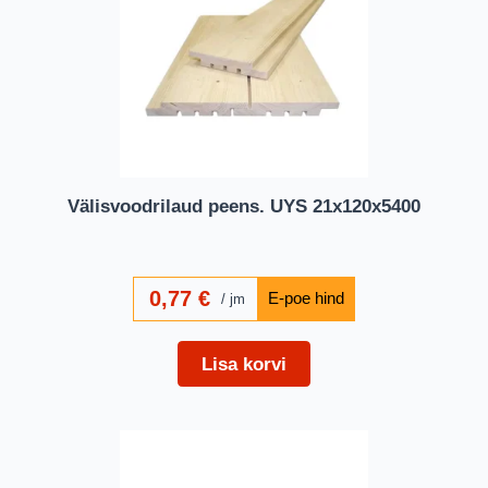
Välisvoodrilaud peens. UYS 21x120x5400
0,77
€
jm
Lisa korvi