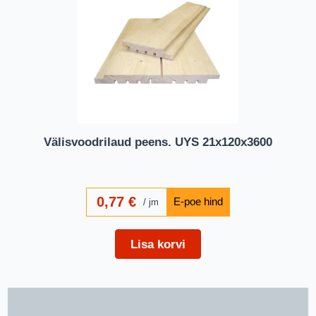
Välisvoodrilaud peens. UYS 21x120x3600
0,77
€
jm
Lisa korvi