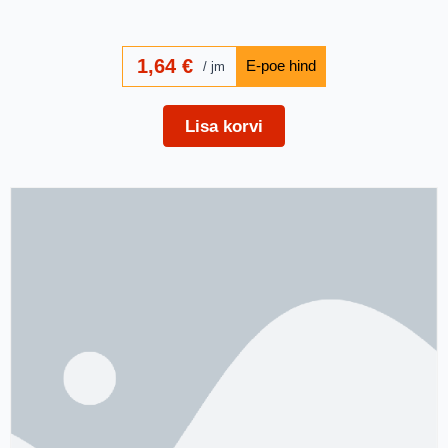
1,64
€
jm
Lisa korvi