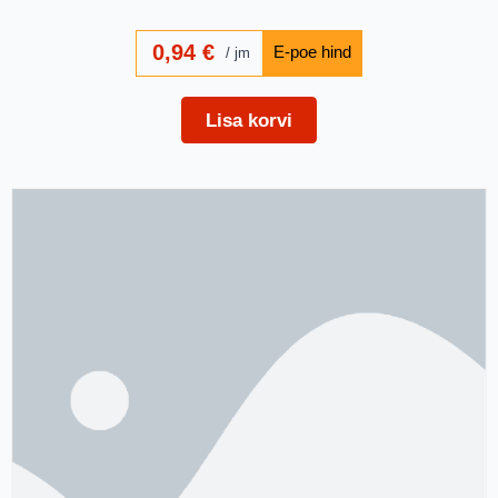
0,94
€
jm
Lisa korvi