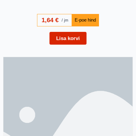
1,64
€
jm
Lisa korvi