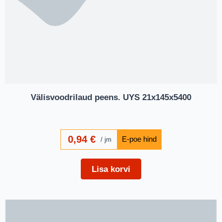
Välisvoodrilaud peens. UYS 21x145x5400
0,94
€
jm
Lisa korvi