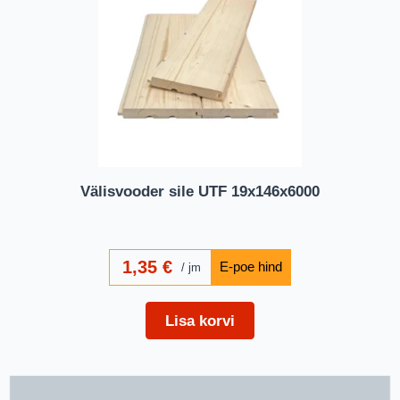
Välisvooder sile UTF 19x146x6000
1,35
€
jm
Lisa korvi