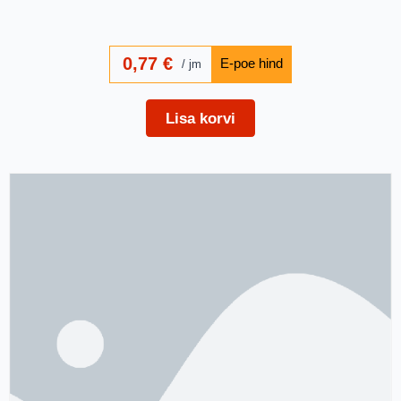
0,77
€
jm
Lisa korvi