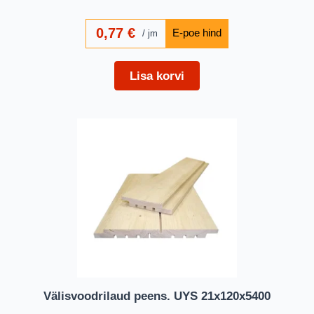
0,77
€
jm
Lisa korvi
Välisvoodrilaud peens. UYS 21x120x5400