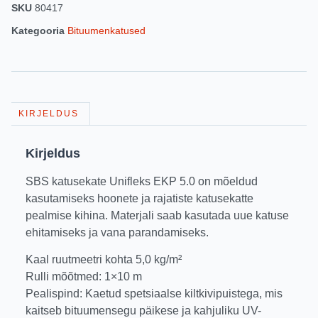
SKU
80417
Kategooria
Bituumenkatused
KIRJELDUS
Kirjeldus
SBS katusekate Unifleks EKP 5.0 on mõeldud
kasutamiseks hoonete ja rajatiste katusekatte
pealmise kihina. Materjali saab kasutada uue katuse
ehitamiseks ja vana parandamiseks.
Kaal ruutmeetri kohta 5,0 kg/m²
Rulli mõõtmed: 1×10 m
Pealispind: Kaetud spetsiaalse kiltkivipuistega, mis
kaitseb bituumensegu päikese ja kahjuliku UV-