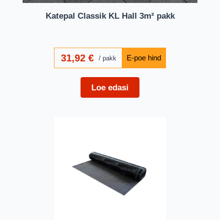
Katepal Classik KL Hall 3m² pakk
31,92
€
pakk
Loe edasi