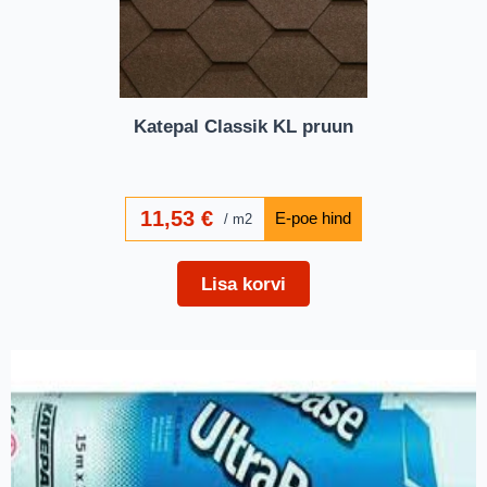
Katepal Classik KL pruun
11,53
€
m2
Lisa korvi