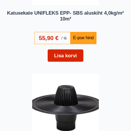
Katusekate UNIFLEKS EPP- SBS aluskiht 4,0kg/m²
10m²
55,90
€
tk
Lisa korvi