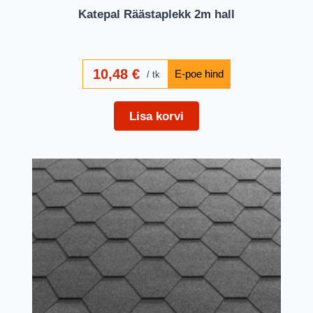
Katepal Räästaplekk 2m hall
10,48
€
tk
Lisa korvi