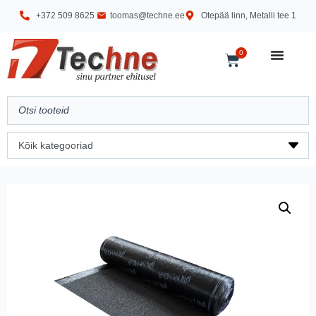
+372 509 8625
toomas@techne.ee
Otepää linn, Metalli tee 1
0