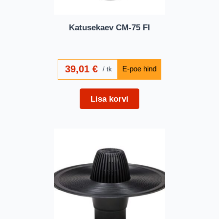
Katusekaev CM-75 FI
39,01
€
tk
Lisa korvi