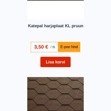
Katepal harjaplaat KL pruun
3,50
€
tk
Lisa korvi