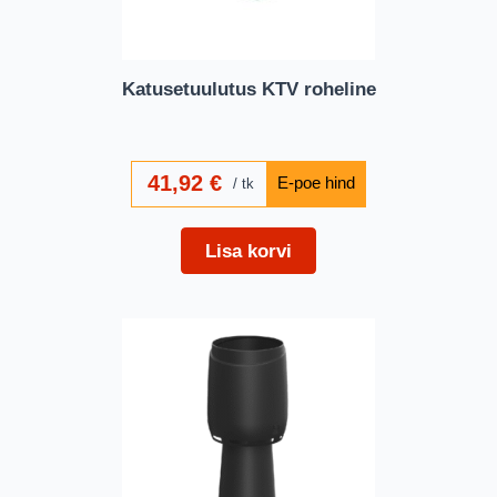
Katusetuulutus KTV roheline
41,92
€
tk
Lisa korvi