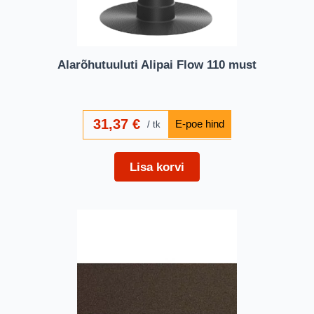
Alarõhutuuluti Alipai Flow 110 must
31,37
€
tk
Lisa korvi