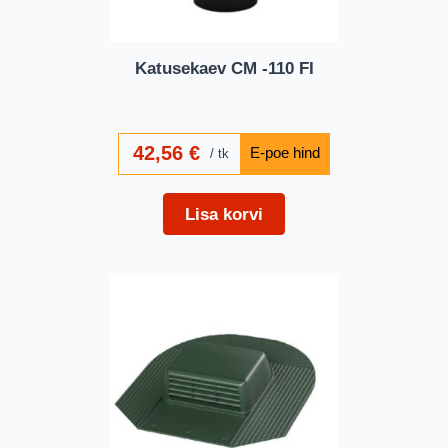
Katusekaev CM -110 FI
42,56
€
tk
Lisa korvi