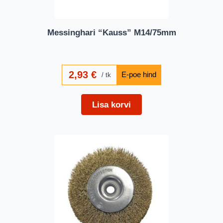
Messinghari “Kauss” M14/75mm
2,93
€
tk
Lisa korvi