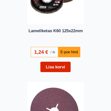
Lamellketas K60 125x22mm
1,24
€
tk
Lisa korvi