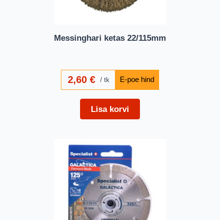
Messinghari ketas 22/115mm
2,60
€
tk
Lisa korvi