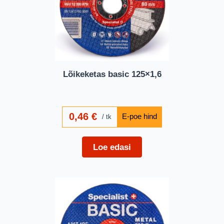
Lõikeketas basic 125×1,6
0,46
€
tk
Loe edasi