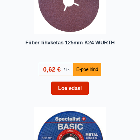
Fiiber lihvketas 125mm K24 WÜRTH
0,62
€
tk
Loe edasi