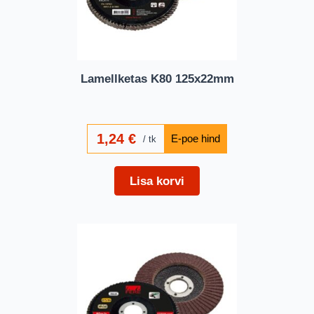
Lamellketas K80 125x22mm
1,24
€
tk
Lisa korvi