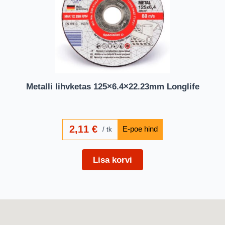
Metalli lihvketas 125×6.4×22.23mm Longlife
2,11
€
tk
Lisa korvi