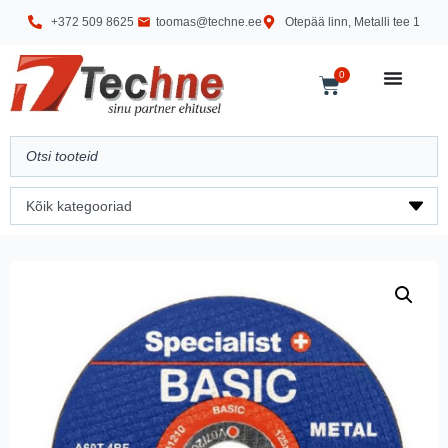
+372 509 8625
toomas@techne.ee
Otepää linn, Metalli tee 1
0