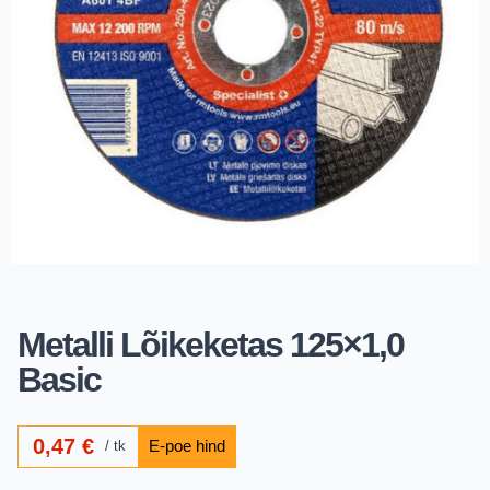
Metalli Lõikeketas 125×1,0
Basic
0,47
€
tk