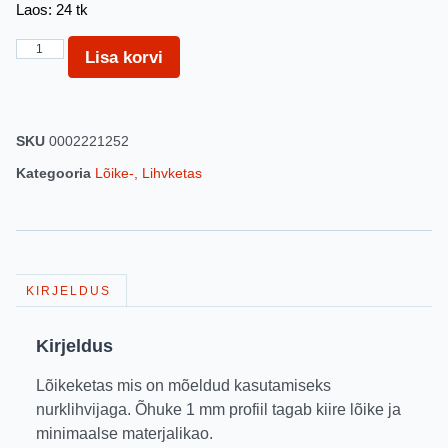
Laos: 24 tk
Lisa korvi
SKU
0002221252
Kategooria
Lõike-, Lihvketas
KIRJELDUS
Kirjeldus
Lõikeketas mis on mõeldud kasutamiseks
nurklihvijaga. Õhuke 1 mm profiil tagab kiire lõike ja
minimaalse materjalikao.