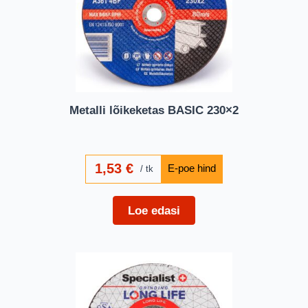
Metalli lõikeketas BASIC 230×2
1,53
€
tk
Loe edasi