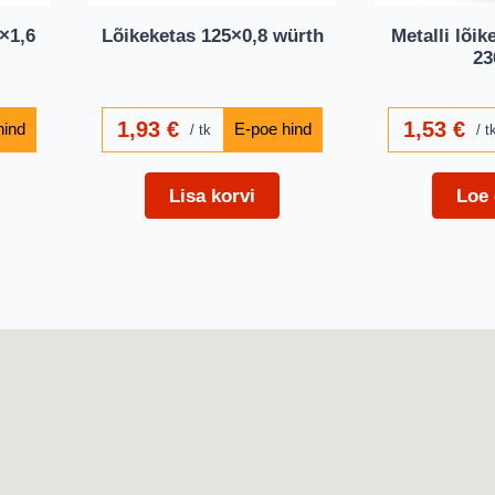
×1,6
Lõikeketas 125×0,8 würth
Metalli lõi
23
1,93
€
1,53
€
tk
t
Lisa korvi
Loe 