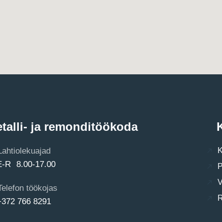
talli- ja remonditöökoda
K
Lahtiolekuajad
K
E-R 8.00-17.00
P
V
Telefon töökojas
R
+372 766 8291