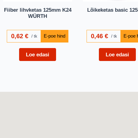
Fiiber lihvketas 125mm K24
Lõikeketas basic 125
WÜRTH
0,62
€
0,46
€
tk
tk
Loe edasi
Loe edasi