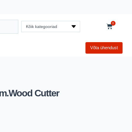
0
Kõik kategooriad
Võta ühendust
m.Wood Cutter