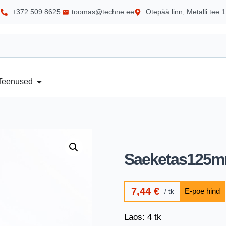
+372 509 8625
toomas@techne.ee
Otepää linn, Metalli tee 1
Teenused
Saeketas125m
7,44
€
tk
Laos: 4 tk