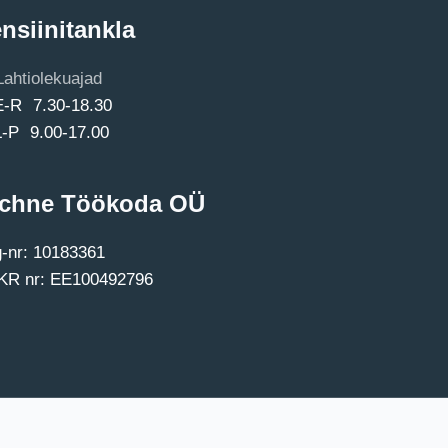
nsiinitankla
Lahtiolekuajad
E-R 7.30-18.30
L-P 9.00-17.00
chne Töökoda OÜ
-nr: 10183361
R nr: EE100492796