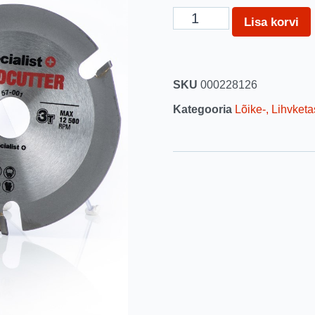
Lisa korvi
SKU
000228126
Kategooria
Lõike-, Lihvketa