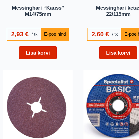
Messinghari “Kauss”
Messinghari keta
M14/75mm
22/115mm
2,93
€
2,60
€
tk
tk
Lisa korvi
Lisa korvi