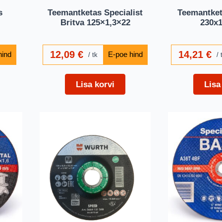
s
Teemantketas Specialist
Teemantke
Britva 125×1,3×22
230x1
12,09
€
14,21
€
tk
Lisa korvi
Lisa