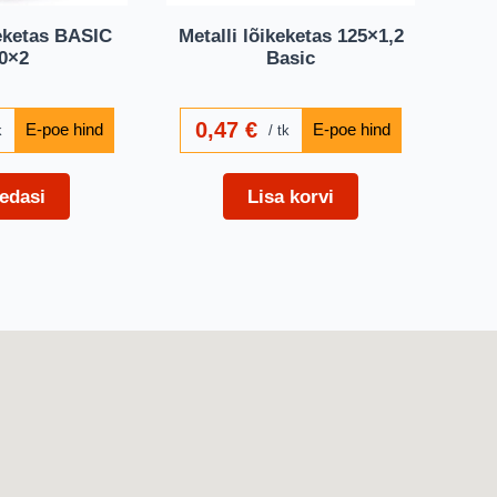
keketas BASIC
Metalli lõikeketas 125×1,2
0×2
Basic
0,47
€
k
tk
edasi
Lisa korvi