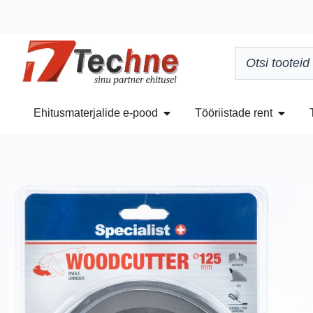
Ehitusmaterjalide e-pood
Tööriistade rent