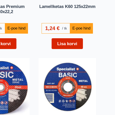
tas Premium
Lamellketas K60 125x22mm
0x22,2
1,24
€
tk
tk
 korvi
Lisa korvi