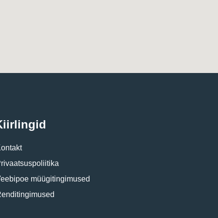
iirlingid
ontakt
rivaatsuspoliitika
eebipoe müügitingimused
enditingimused